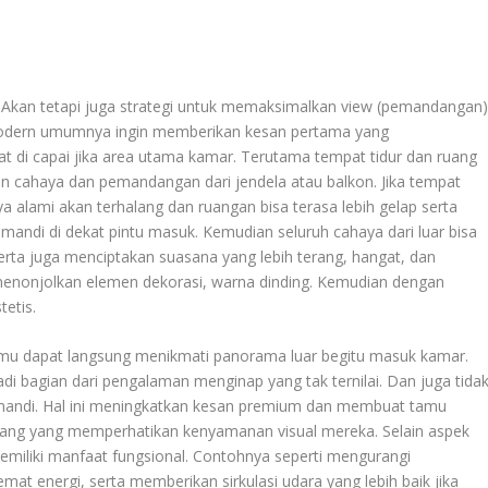
ng. Akan tetapi juga strategi untuk memaksimalkan view (pemandangan
modern umumnya ingin memberikan kesan pertama yang
t di capai jika area utama kamar. Terutama tempat tidur dan ruang
 cahaya dan pemandangan dari jendela atau balkon. Jika tempat
ya alami akan terhalang dan ruangan bisa terasa lebih gelap serta
andi di dekat pintu masuk. Kemudian seluruh cahaya dari luar bisa
Serta juga menciptakan suasana yang lebih terang, hangat, dan
enonjolkan elemen dekorasi, warna dinding. Kemudian dengan
tetis.
amu dapat langsung menikmati panorama luar begitu masuk kamar.
 bagian dari pengalaman menginap yang tak ternilai. Dan juga tida
r mandi. Hal ini meningkatkan kesan premium dan membuat tamu
ruang yang memperhatikan kenyamanan visual mereka. Selain aspek
emiliki manfaat fungsional. Contohnya seperti mengurangi
mat energi, serta memberikan sirkulasi udara yang lebih baik jika