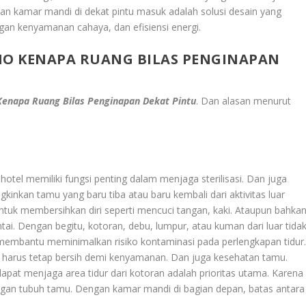
an kamar mandi di dekat pintu masuk adalah solusi desain yang
gan kenyamanan cahaya, dan efisiensi energi.
HO KENAPA RUANG BILAS PENGINAPAN
 Kenapa Ruang Bilas Penginapan Dekat Pintu
. Dan alasan menurut
hotel memiliki fungsi penting dalam menjaga sterilisasi. Dan juga
gkinkan tamu yang baru tiba atau baru kembali dari aktivitas luar
tuk membersihkan diri seperti mencuci tangan, kaki. Ataupun bahka
ai. Dengan begitu, kotoran, debu, lumpur, atau kuman dari luar tida
 membantu meminimalkan risiko kontaminasi pada perlengkapan tidur
ng harus tetap bersih demi kenyamanan. Dan juga kesehatan tamu.
apat menjaga area tidur dari kotoran adalah prioritas utama. Karena
engan tubuh tamu. Dengan kamar mandi di bagian depan, batas antara