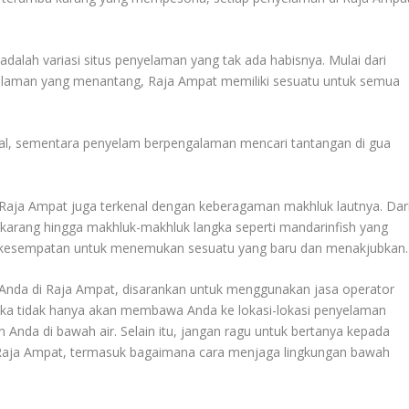
 adalah variasi situs penyelaman yang tak ada habisnya. Mulai dari
enyelaman yang menantang, Raja Ampat memiliki sesuatu untuk semua
al, sementara penyelam berpengalaman mencari tantangan di gua
Raja Ampat juga terkenal dengan keberagaman makhluk lautnya. Dar
g-karang hingga makhluk-makhluk langka seperti mandarinfish yang
h kesempatan untuk menemukan sesuatu yang baru dan menakjubkan.
da di Raja Ampat, disarankan untuk menggunakan jasa operator
ka tidak hanya akan membawa Anda ke lokasi-lokasi penyelaman
 Anda di bawah air. Selain itu, jangan ragu untuk bertanya kepada
 Raja Ampat, termasuk bagaimana cara menjaga lingkungan bawah