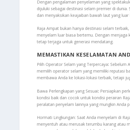
Dengan pengalaman penyelaman yang spektakule
dijuluki sebagai destinasi selam premier di dunia.
dan menyaksikan keajaiban bawah laut yang luar b
Raja Ampat bukan hanya destinasi selam terbaik
menyelam luar biasa bertemu. Dengan menjaga ke
tetap terjaga untuk generasi mendatang.
MEMASTIKAN KESELAMATAN ANDA
Pilih Operator Selam yang Terpercaya
:
Sebelum An
memilih operator selam yang memiliki reputasi b
membawa Anda ke lokasi-lokasi terbaik, tetapi j
Bawa Perlengkapan yang Sesuai
:
Persiapkan perl
kondisi baik dan cocok untuk kondisi perairan 
peralatan penyelam lainnya yang mungkin Anda p
Hormati Lingkungan: Saat Anda menyelam di Raja
menyentuh atau merusak terumbu karang atau makh