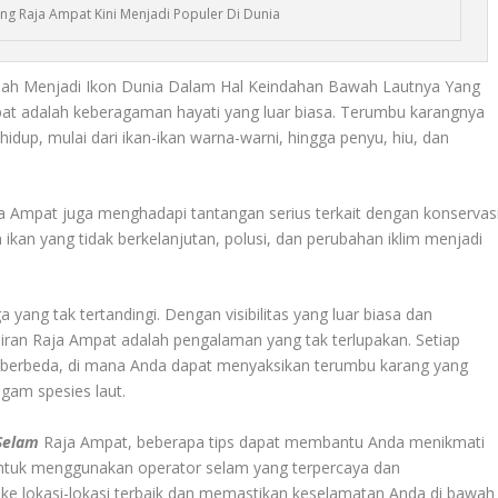
ng Raja Ampat Kini Menjadi Populer Di Dunia
ah Menjadi Ikon Dunia Dalam Hal Keindahan Bawah Lautnya Yang
pat adalah keberagaman hayati yang luar biasa. Terumbu karangnya
idup, mulai dari ikan-ikan warna-warni, hingga penyu, hiu, dan
 Ampat juga menghadapi tantangan serius terkait dengan konservas
kan yang tidak berkelanjutan, polusi, dan perubahan iklim menjadi
ang tak tertandingi. Dengan visibilitas yang luar biasa dan
ran Raja Ampat adalah pengalaman yang tak terlupakan. Setiap
erbeda, di mana Anda dapat menyaksikan terumbu karang yang
gam spesies laut.
 Selam
Raja Ampat, beberapa tips dapat membantu Anda menikmati
untuk menggunakan operator selam yang terpercaya dan
 lokasi-lokasi terbaik dan memastikan keselamatan Anda di bawah