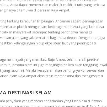
njang, Anda dapat menemukan makhluk-makhluk unik yang terbiasa
ang hanya ditemukan di perairan Raja Ampat.
ting tentang kerapuhan lingkungan. Ancaman seperti penangkapan
 pencemaran plastik mengancam keberagaman hayati yang luar biasa
 pendidikan masyarakat setempat tentang pentingnya menjaga
warisan alam yang tak ternilai ini bagi masa depan. Dengan menjaga
astikan kelangsungan hidup ekosistem laut yang penting bagi
ragaman hayati yang memikat, Raja Ampat telah meraih predikat
a. Namun, pesona alam ini juga mengingatkan kita akan tanggung jawa
t yang rapuh ini. Melalui kesadaran akan pentingnya konservasi dan
ajaiban alam Raja Ampat akan terus mempesona dan menginspirasi
MA DESTINASI SELAM
para penyelam yang mencari pengalaman yang luar biasa di bawah
an terumbu karang yang mempesona, setiap penyelaman di Raja Ampa