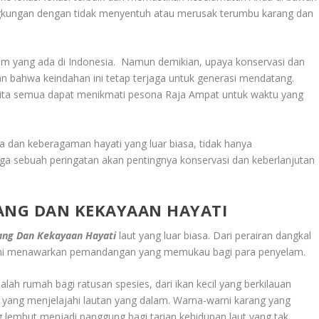
lingkungan dengan tidak menyentuh atau merusak terumbu karang dan
lam yang ada di Indonesia. Namun demikian, upaya konservasi dan
n bahwa keindahan ini tetap terjaga untuk generasi mendatang.
ita semua dapat menikmati pesona Raja Ampat untuk waktu yang
 dan keberagaman hayati yang luar biasa, tidak hanya
juga sebuah peringatan akan pentingnya konservasi dan keberlanjutan
NG DAN KEKAYAAN HAYATI
ang Dan Kekayaan Hayati
laut yang luar biasa. Dari perairan dangkal
ni menawarkan pemandangan yang memukau bagi para penyelam.
ah rumah bagi ratusan spesies, dari ikan kecil yang berkilauan
 yang menjelajahi lautan yang dalam. Warna-warni karang yang
embut menjadi panggung bagi tarian kehidupan laut yang tak