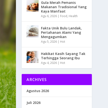
Gula Merah Pemanis
Makanan Tradisional Yang
Kaya Manfaat
Agu 6, 2026
|
Food
,
Health
Fakta Unik Bulu Landak,
Pertahanan Alami Yang
Mengagumkan
Agu 5, 2026
|
Hot
Hakikat Kasih Sayang Tak
Terhingga Seorang Ibu
Agu 4, 2026
|
Hot
ARCHIVES
Agustus 2026
Juli 2026