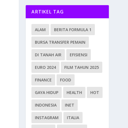
ARTIKEL TAG
ALAM
BERITA FORMULA 1
BURSA TRANSFER PEMAIN
DI TANAH AIR
EFISIENSI
EURO 2024
FILM TAHUN 2025
FINANCE
FOOD
GAYA HIDUP
HEALTH
HOT
.
INDONESIA
INET
INSTAGRAM
ITALIA