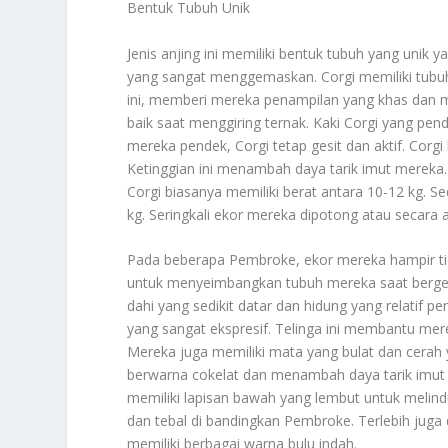
Bentuk Tubuh Unik
Jenis anjing ini memiliki bentuk tubuh yang unik
yang sangat menggemaskan. Corgi memiliki tubuh y
ini, memberi mereka penampilan yang khas dan 
baik saat menggiring ternak. Kaki Corgi yang pe
mereka pendek, Corgi tetap gesit dan aktif. Corgi 
Ketinggian ini menambah daya tarik imut mereka.
Corgi biasanya memiliki berat antara 10-12 kg. Se
kg. Seringkali ekor mereka dipotong atau secara 
Pada beberapa Pembroke, ekor mereka hampir tida
untuk menyeimbangkan tubuh mereka saat berger
dahi yang sedikit datar dan hidung yang relatif 
yang sangat ekspresif. Telinga ini membantu m
Mereka juga memiliki mata yang bulat dan cerah
berwarna cokelat dan menambah daya tarik imut 
memiliki lapisan bawah yang lembut untuk melind
dan tebal di bandingkan Pembroke. Terlebih jug
memiliki berbagai warna bulu indah.