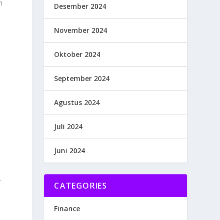
h
Desember 2024
November 2024
Oktober 2024
September 2024
Agustus 2024
Juli 2024
Juni 2024
.
CATEGORIES
Finance