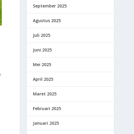
September 2025
Agustus 2025
Juli 2025
Juni 2025
Mei 2025
n
April 2025
Maret 2025
Februari 2025
Januari 2025