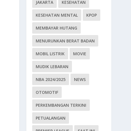
JAKARTA
KESEHATAN
KESEHATAN MENTAL
KPOP
MEMBAYAR HUTANG
MENURUNKAN BERAT BADAN
MOBIL LISTRIK
MOVIE
MUDIK LEBARAN
NBA 2024/2025
NEWS
OTOMOTIF
PERKEMBANGAN TERKINI
PETUALANGAN
PREMIER LEAGUE
SAAT INI