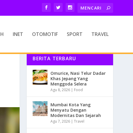
TH
INET
OTOMOTIF
SPORT
TRAVEL
BERITA TERBARU
Omurice, Nasi Telur Dadar
Khas Jepang Yang
Menggoda Selera
Agu 8, 2026
|
Food
Mumbai Kota Yang
Menyatu Dengan
Modernitas Dan Sejarah
Agu 7, 2026
|
Travel