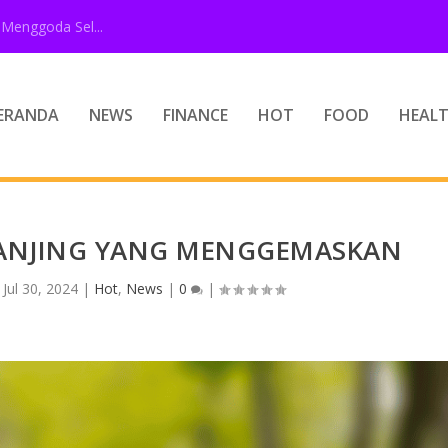
Menggoda Sel...
ERANDA
NEWS
FINANCE
HOT
FOOD
HEAL
 ANJING YANG MENGGEMASKAN
|
Jul 30, 2024
|
Hot
,
News
|
0
|