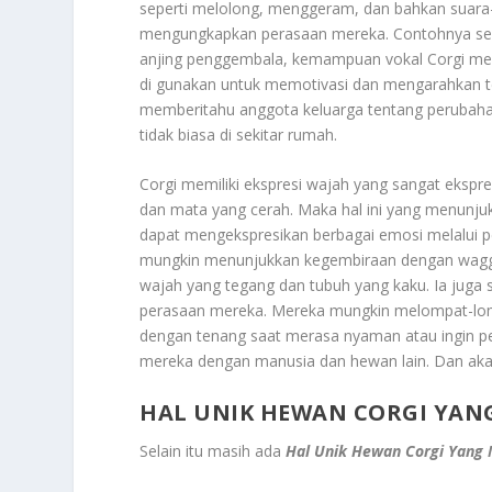
seperti melolong, menggeram, dan bahkan suara-su
mengungkapkan perasaan mereka. Contohnya sepe
anjing penggembala, kemampuan vokal Corgi m
di gunakan untuk memotivasi dan mengarahkan t
memberitahu anggota keluarga tentang perubahan
tidak biasa di sekitar rumah.
Corgi memiliki ekspresi wajah yang sangat ekspre
dan mata yang cerah. Maka hal ini yang menunju
dapat mengekspresikan berbagai emosi melalui p
mungkin menunjukkan kegembiraan dengan waggi
wajah yang tegang dan tubuh yang kaku. Ia jug
perasaan mereka. Mereka mungkin melompat-lomp
dengan tenang saat merasa nyaman atau ingin per
mereka dengan manusia dan hewan lain. Dan aka
HAL UNIK HEWAN CORGI YAN
Selain itu masih ada
Hal Unik Hewan Corgi Yang 