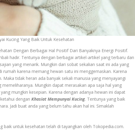
ai Kucing Yang Baik Untuk Kesehatan
atan Dengan Berbagai Hal Positif Dari Banyaknya Energi Positif.
li hadir. Tentunya dengan berbagai artikel-artikel yang terbaru dan
sajian yang menarik. Mungkin dari sobat sekalian saat ini ada yang
 di rumah karena memang hewan satu ini menggemaskan. Karena
 Maka tidak heran ada banyak sekali manusia yang menyayangi
ang memeliharanya. Mungkin dapat merasakan apa saja hal yang
ang mungkin kesepian. Karena dengan adanya hewan ini dapat
 ketahui dengan
Khasiat Mempunyai Kucing
. Tentunya yang baik
ara. Jadi buat anda yang belum tahu akan hal ini. Simaklah
g baik untuk kesehatan telah di tayangkan oleh Tokopedia.com.