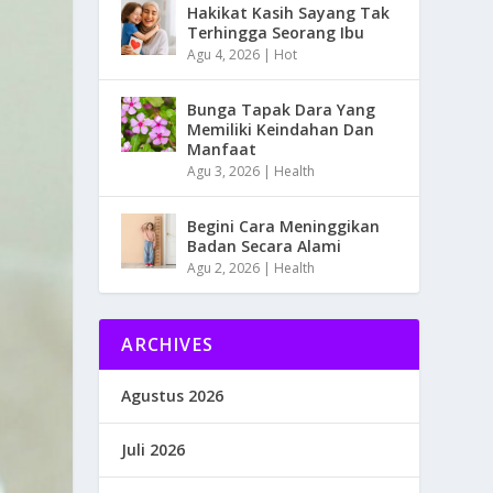
Hakikat Kasih Sayang Tak
Terhingga Seorang Ibu
Agu 4, 2026
|
Hot
Bunga Tapak Dara Yang
Memiliki Keindahan Dan
Manfaat
Agu 3, 2026
|
Health
Begini Cara Meninggikan
Badan Secara Alami
Agu 2, 2026
|
Health
ARCHIVES
Agustus 2026
Juli 2026