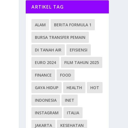
ARTIKEL TAG
a
ALAM
BERITA FORMULA 1
BURSA TRANSFER PEMAIN
DI TANAH AIR
EFISIENSI
n
EURO 2024
FILM TAHUN 2025
FINANCE
FOOD
GAYA HIDUP
HEALTH
HOT
INDONESIA
INET
INSTAGRAM
ITALIA
JAKARTA
KESEHATAN