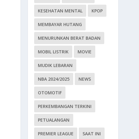
KESEHATAN MENTAL
KPOP
MEMBAYAR HUTANG
MENURUNKAN BERAT BADAN
MOBIL LISTRIK
MOVIE
MUDIK LEBARAN
NBA 2024/2025
NEWS
OTOMOTIF
PERKEMBANGAN TERKINI
PETUALANGAN
PREMIER LEAGUE
SAAT INI