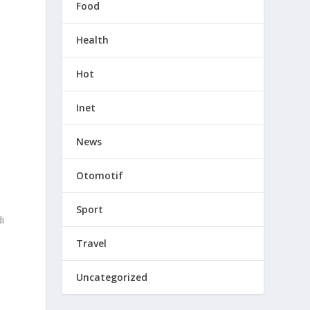
Food
Health
Hot
Inet
News
Otomotif
n
Sport
i
Travel
Uncategorized