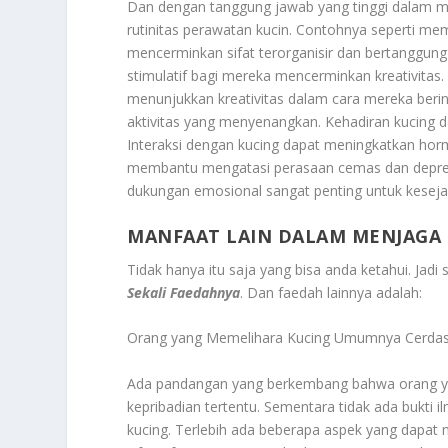
Dan dengan tanggung jawab yang tinggi dalam m
rutinitas perawatan kucin. Contohnya seperti m
mencerminkan sifat terorganisir dan bertanggun
stimulatif bagi mereka mencerminkan kreativitas.
menunjukkan kreativitas dalam cara mereka beri
aktivitas yang menyenangkan. Kehadiran kucing 
Interaksi dengan kucing dapat meningkatkan horm
membantu mengatasi perasaan cemas dan depresi
dukungan emosional sangat penting untuk keseja
MANFAAT LAIN DALAM MENJAGA 
Tidak hanya itu saja yang bisa anda ketahui. Jadi
Sekali Faedahnya
. Dan faedah lainnya adalah:
Orang yang Memelihara Kucing Umumnya Cerda
Ada pandangan yang berkembang bahwa orang ya
kepribadian tertentu. Sementara tidak ada bukt
kucing. Terlebih ada beberapa aspek yang dapa