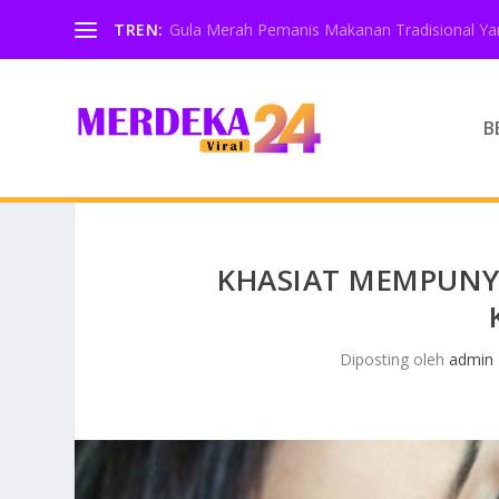
TREN:
Gula Merah Pemanis Makanan Tradisional Yan
B
KHASIAT MEMPUNY
Diposting oleh
admin