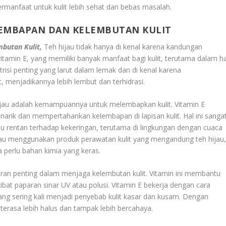
rmanfaat untuk kulit lebih sehat dan bebas masalah.
LEMBAPAN DAN KELEMBUTAN KULIT
butan Kulit,
Teh hijau tidak hanya di kenal karena kandungan
tamin E, yang memiliki banyak manfaat bagi kulit, terutama dalam ha
isi penting yang larut dalam lemak dan di kenal karena
 menjadikannya lebih lembut dan terhidrasi.
ijau adalah kemampuannya untuk melembapkan kulit. Vitamin E
narik dan mempertahankan kelembapan di lapisan kulit. Hal ini sanga
tau rentan terhadap kekeringan, terutama di lingkungan dengan cuaca
tau menggunakan produk perawatan kulit yang mengandung teh hijau
a perlu bahan kimia yang keras.
eran penting dalam menjaga kelembutan kulit. Vitamin ini membantu
ibat paparan sinar UV atau polusi. Vitamin E bekerja dengan cara
, yang sering kali menjadi penyebab kulit kasar dan kusam. Dengan
n terasa lebih halus dan tampak lebih bercahaya.