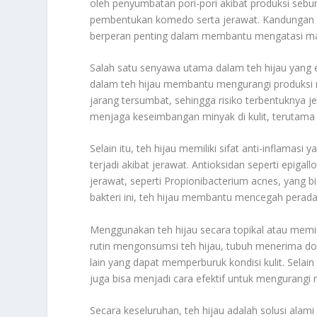
oleh penyumbatan pori-pori akibat produksi seb
pembentukan komedo serta jerawat. Kandungan dal
berperan penting dalam membantu mengatasi masa
Salah satu senyawa utama dalam teh hijau yang ef
dalam teh hijau membantu mengurangi produksi mi
jarang tersumbat, sehingga risiko terbentuknya je
menjaga keseimbangan minyak di kulit, terutama 
Selain itu, teh hijau memiliki sifat anti-inflam
terjadi akibat jerawat. Antioksidan seperti epig
jerawat, seperti Propionibacterium acnes, yang
bakteri ini, teh hijau membantu mencegah per
Menggunakan teh hijau secara topikal atau mem
rutin mengonsumsi teh hijau, tubuh menerima do
lain yang dapat memperburuk kondisi kulit. Selai
juga bisa menjadi cara efektif untuk mengurangi 
Secara keseluruhan, teh hijau adalah solusi alam