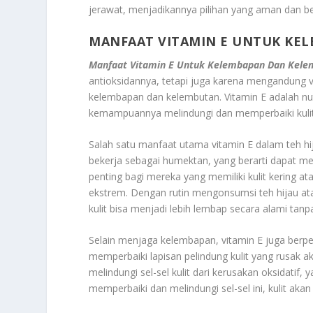
jerawat, menjadikannya pilihan yang aman dan be
MANFAAT VITAMIN E UNTUK KE
Manfaat Vitamin E Untuk Kelembapan Dan Kelem
antioksidannya, tetapi juga karena mengandung vi
kelembapan dan kelembutan. Vitamin E adalah nutr
kemampuannya melindungi dan memperbaiki kulit,
Salah satu manfaat utama vitamin E dalam teh h
bekerja sebagai humektan, yang berarti dapat me
penting bagi mereka yang memiliki kulit kering a
ekstrem. Dengan rutin mengonsumsi teh hijau a
kulit bisa menjadi lebih lembap secara alami tanp
Selain menjaga kelembapan, vitamin E juga berp
memperbaiki lapisan pelindung kulit yang rusak ak
melindungi sel-sel kulit dari kerusakan oksidatif
memperbaiki dan melindungi sel-sel ini, kulit aka