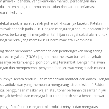
um (minyak) berlebih, yang kemudian memicu peradangan dan
am teh hijau, terutama antioksidan dan zat anti-inflamasi,
lah kulit ini.
ektif untuk jerawat adalah polifenol, khususnya katekin. Katekin
nyak berlebih pada kulit. Dengan mengurangi sebum, pori-pori lebi
rawat berkurang. Ini menjadikan teh hijau sebagai solusi alami untuk
bagi mereka yang memiliki kulit berminyak atau kombinasi.
asi yang dapat meredakan kemerahan dan pembengkakan yang sering
allocatechin gallate (EGCG) juga mampu melawan bakteri penyebab
 biasanya berkembang di pori-pori yang tersumbat. Dengan melawan
adangan dan mempercepat penyembuhan jerawat yang sudah muncul.
inumnya secara teratur juga memberikan manfaat dari dalam. Denga
sis antioksidan yang membantu mengurangi stres oksidatif. Faktor
n itu, penggunaan masker wajah atau toner berbahan dasar teh hijau
minyak berlebih dan menjaga kulit tetap bersih serta bebas jerawat.
i yang efektif untuk mengontrol produksi minyak dan mengatasi