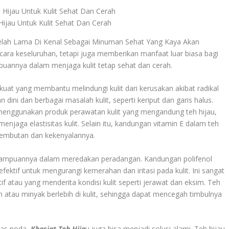
Hijau Untuk Kulit Sehat Dan Cerah
elah Lama Di Kenal Sebagai Minuman Sehat Yang Kaya Akan
cara keseluruhan, tetapi juga memberikan manfaat luar biasa bagi
puannya dalam menjaga kulit tetap sehat dan cerah.
kuat yang membantu melindungi kulit dari kerusakan akibat radikal
ini dan berbagai masalah kulit, seperti keriput dan garis halus.
menggunakan produk perawatan kulit yang mengandung teh hijau,
aga elastisitas kulit. Selain itu, kandungan vitamin E dalam teh
lembutan dan kekenyalannya.
 kemampuannya dalam meredakan peradangan. Kandungan polifenol
 efektif untuk mengurangi kemerahan dan iritasi pada kulit. Ini sangat
if atau yang menderita kondisi kulit seperti jerawat dan eksim. Teh
atau minyak berlebih di kulit, sehingga dapat mencegah timbulnya
bas noda,
Khasiat Teh Hija
u juga bisa menjadi solusi alami. Teh hijau