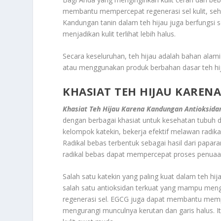
membantu mempercepat regenerasi sel kulit, seh
Kandungan tanin dalam teh hijau juga berfungsi 
menjadikan kulit terlihat lebih halus.
Secara keseluruhan, teh hijau adalah bahan alam
atau menggunakan produk berbahan dasar teh hij
KHASIAT TEH HIJAU KARE
Khasiat Teh Hijau Karena Kandungan Antioksida
dengan berbagai khasiat untuk kesehatan tubuh da
kelompok katekin, bekerja efektif melawan radik
Radikal bebas terbentuk sebagai hasil dari paparan 
radikal bebas dapat mempercepat proses penuaan
Salah satu katekin yang paling kuat dalam teh hij
salah satu antioksidan terkuat yang mampu meng
regenerasi sel. EGCG juga dapat membantu mempe
mengurangi munculnya kerutan dan garis halus. It