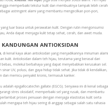
ingga memperbaiki tekstur kulit dan membuatnya tampak lebih cerah
sebagai astringent alami yang membantu mengecilkan pori-pori,
i yang luar biasa untuk perawatan kulit. Dengan rutin mengonsumsi
au, Anda dapat menjaga kulit tetap sehat, cerah, dan awet muda.
NA KANDUNGAN ANTIOKSIDAN
n
, di kenal kaya akan antioksidan yang menjadikannya minuman alam
n kulit. Antioksidan dalam teh hijau, terutama yang berasal dari
al bebas, molekul berbahaya yang dapat menyebabkan kerusakan sel.
sinar UV, polusi, dan gaya hidup tidak sehat. Jika tidak di kendalikan,
 dan memicu penyakit kronis, termasuk kanker.
au adalah epigallocatechin gallate (EGCG). Senyawa ini di kenal sebaga
urangi stres oksidatif, memperbaiki sel yang rusak, dan membantu
rlambat proses penuaan dengan menjaga elastisitas kulit serta
ulah mengapa teh hijau sering di anggap sebagai salah satu rahasia