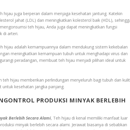
teh hijau juga berperan dalam menjaga kesehatan jantung. Katekin
sterol jahat (LDL) dan meningkatkan kolesterol baik (HDL), sehingg
n mengonsumsi teh hijau, Anda juga dapat meningkatkan fungsi
di arteri.
 teh hijau adalah kemampuannya dalam mendukung sistem kekebalan
dengan meningkatkan kemampuan tubuh untuk menghadapi virus dan
urangi peradangan, membuat teh hijau menjadi pilihan ideal untuk
 teh hijau memberikan perlindungan menyeluruh bagi tubuh dan kulit
 untuk kesehatan jangka panjang.
NGONTROL PRODUKSI MINYAK BERLEBIH
yak Berlebih Secara Alami
, Teh hijau di kenal memiliki manfaat luar
oduksi minyak berlebih secara alami. Jerawat biasanya di sebabkan