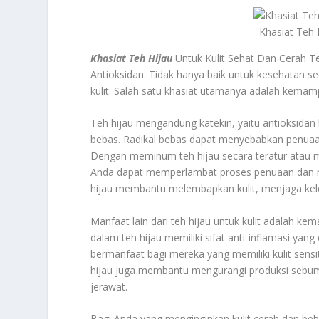
Khasiat Teh 
Khasiat Teh Hijau
Untuk Kulit Sehat Dan Cerah T
Antioksidan. Tidak hanya baik untuk kesehatan se
kulit. Salah satu khasiat utamanya adalah kemam
Teh hijau mengandung katekin, yaitu antioksidan 
bebas. Radikal bebas dapat menyebabkan penuaan d
Dengan meminum teh hijau secara teratur atau 
Anda dapat memperlambat proses penuaan dan menj
hijau membantu melembapkan kulit, menjaga ke
Manfaat lain dari teh hijau untuk kulit adalah
dalam teh hijau memiliki sifat anti-inflamasi yang
bermanfaat bagi mereka yang memiliki kulit sensit
hijau juga membantu mengurangi produksi sebum 
jerawat.
Bagi Anda yang menginginkan kulit cerah dan be