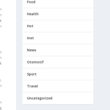
Food
h
Health
n
k
Hot
n
Inet
News
m
h
Otomotif
k
Sport
.
m
Travel
Uncategorized
h
g