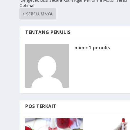
Mengecek Busi Secara Rutin Agar Performa Motor Tetap
Optimal
SEBELUMNYA
TENTANG PENULIS
mimin1 penulis
POS TERKAIT