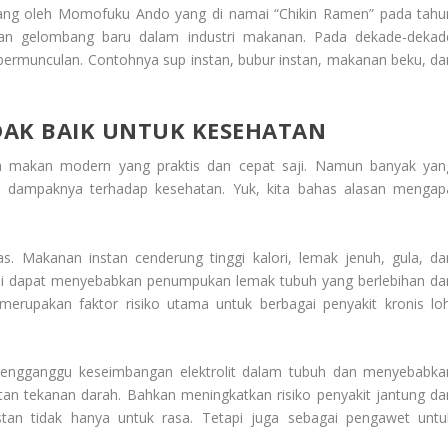
epang oleh Momofuku Ando yang di namai “Chikin Ramen” pada tahu
akan gelombang baru dalam industri makanan. Pada dekade-dekad
 bermunculan. Contohnya sup instan, bubur instan, makanan beku, da
DAK BAIK UNTUK KESEHATAN
la makan modern yang praktis dan cepat saji. Namun banyak yan
 dampaknya terhadap kesehatan. Yuk, kita bahas alasan mengap
s. Makanan instan cenderung tinggi kalori, lemak jenuh, gula, da
ini dapat menyebabkan penumpukan lemak tubuh yang berlebihan da
 merupakan faktor risiko utama untuk berbagai penyakit kronis loh
.
 mengganggu keseimbangan elektrolit dalam tubuh dan menyebabka
atan tekanan darah. Bahkan meningkatkan risiko penyakit jantung da
an tidak hanya untuk rasa. Tetapi juga sebagai pengawet untu