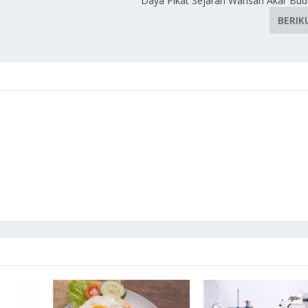
Daya Pikat Sejarah Warisan Akar Bu
BERIK