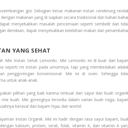
akseimbangan gizi. Sebagian besar makanan instan cenderung renda
an dengan makanan yang di siapkan secara tradisional dari bahan-baha
dapat menyebabkan masalah pencernaan seperti sembelit dan tida
ngan demikian, dapat menyebabkan kelebihan makan dan penambaha
TAN YANG SEHAT
 Mie Instan Sehat Lemonilo. Mie Lemonilo ini di buat dari baya
ma seperti mi instan pada umumnya, tapi yang membedakan adala
n penggorengan konvensional. Mie ini di oven. Sehingga tida
ma untuk anak-anak.
pakan pilihan yang baik karena terbuat dari sayur dan buah organik
n mie kuah. Mie gorengnya tersedia dalam varian buah naga, baya
uahnya berasal dari bayam hijau dan wortel.
Nyaman Instan Organik. Mie ini hadir dengan rasa sayur bayam, bua
dengan kalsium, protein, serat, folat, vitamin K, dan vitamin A yan