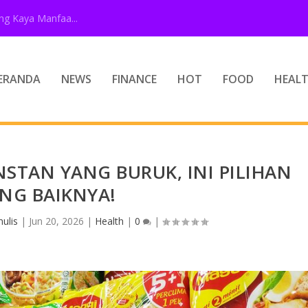
g Kaya Manfaa...
ERANDA
NEWS
FINANCE
HOT
FOOD
HEAL
STAN YANG BURUK, INI PILIHAN
NG BAIKNYA!
ulis
|
Jun 20, 2026
|
Health
|
0
|