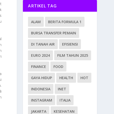
t
ARTIKEL TAG
k
s
u
ALAM
BERITA FORMULA 1
BURSA TRANSFER PEMAIN
l
DI TANAH AIR
EFISIENSI
n
h
EURO 2024
FILM TAHUN 2025
i
FINANCE
FOOD
a
GAYA HIDUP
HEALTH
HOT
i
.
INDONESIA
INET
i
h
INSTAGRAM
ITALIA
JAKARTA
KESEHATAN