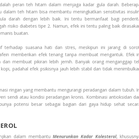
 adalah peran teh hitam dalam menjaga kadar gula darah. Beberap
 dalam teh hitam bisa membantu meningkatkan sensitivitas insulin
a darah dengan lebih baik. Ini tentu bermanfaat bagi penderit
 risiko diabetes tipe 2. Namun, efek ini tentu paling baik dirasaka
emanis buatan.
 terhadap suasana hati dan stres, meskipun ini jarang di sorot
afein memberikan efek tenang tanpa membuat mengantuk. Efek in
dan membuat pikiran lebih jernih. Banyak orang menganggap te
opi, padahal efek psikisnya jauh lebih stabil dan tidak menimbulka
nflamasi ringan yang membantu mengurangi peradangan dalam tubuh. In
ri sendi atau kondisi peradangan kronis. Kombinasi antioksidan da
punya potensi besar sebagai bagian dari gaya hidup sehat secar
EROL
janjikan dalam membantu
Menurunkan Kadar Kolesterol
, khususny