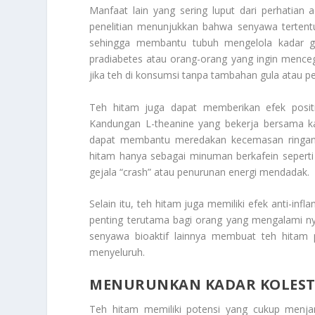
Manfaat lain yang sering luput dari perhatian
penelitian menunjukkan bahwa senyawa tertentu
sehingga membantu tubuh mengelola kadar gul
pradiabetes atau orang-orang yang ingin mencegah
jika teh di konsumsi tanpa tambahan gula atau p
Teh hitam juga dapat memberikan efek positif
Kandungan L-theanine yang bekerja bersama k
dapat membantu meredakan kecemasan ringan 
hitam hanya sebagai minuman berkafein seperti k
gejala “crash” atau penurunan energi mendadak.
Selain itu, teh hitam juga memiliki efek anti-i
penting terutama bagi orang yang mengalami nye
senyawa bioaktif lainnya membuat teh hitam 
menyeluruh.
MENURUNKAN KADAR KOLEST
Teh hitam memiliki potensi yang cukup men