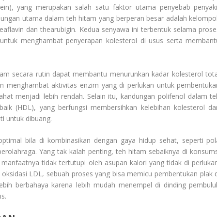
otein), yang merupakan salah satu faktor utama penyebab penyaki
ungan utama dalam teh hitam yang berperan besar adalah kelompo
heaflavin dan thearubigin. Kedua senyawa ini terbentuk selama prose
untuk menghambat penyerapan kolesterol di usus serta membant
am secara rutin dapat membantu menurunkan kadar kolesterol tota
n menghambat aktivitas enzim yang di perlukan untuk pembentuka
 jahat menjadi lebih rendah. Selain itu, kandungan polifenol dalam te
aik (HDL), yang berfungsi membersihkan kelebihan kolesterol dar
i untuk dibuang.
optimal bila di kombinasikan dengan gaya hidup sehat, seperti pol
rolahraga. Yang tak kalah penting, teh hitam sebaiknya di konsums
nfaatnya tidak tertutupi oleh asupan kalori yang tidak di perlukan
i oksidasi LDL, sebuah proses yang bisa memicu pembentukan plak d
p lebih berbahaya karena lebih mudah menempel di dinding pembulu
is.