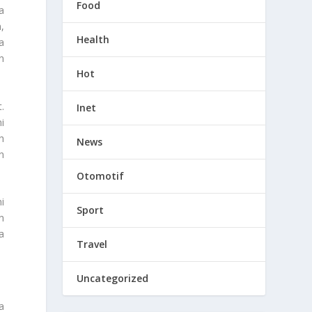
Food
a
,
Health
a
n
Hot
.
Inet
i
h
News
n
Otomotif
i
Sport
n
a
Travel
Uncategorized
a