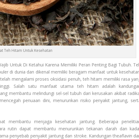
at Teh Hitam Untuk Kesehatan
jib Untuk Di Ketahui Karena Memiliki Peran Penting Bagi Tubuh. Te
puler di dunia dan dikenal memiliki beragam manfaat untuk kesehatan
telah mengalami proses oksidasi penuh, teh hitam memiliki rasa yan
tinggi. Salah satu manfaat utama teh hitam adalah kandunga
 yang membantu melindungi sel-sel tubuh dari kerusakan akibat radika
 mencegah penuaan dini, menurunkan risiko penyakit jantung, sert
pat membantu menjaga kesehatan jantung. Beberapa penelitia
ara rutin dapat membantu menurunkan tekanan darah dan kada
tama penyebab penyakit jantung dan stroke. Kandungan theaflavin da