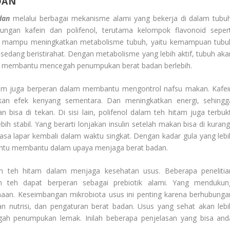
DAN
dan
melalui berbagai mekanisme alami yang bekerja di dalam tubuh
ungan kafein dan polifenol, terutama kelompok flavonoid sepert
ini mampu meningkatkan metabolisme tubuh, yaitu kemampuan tubu
 sedang beristirahat. Dengan metabolisme yang lebih aktif, tubuh aka
ya membantu mencegah penumpukan berat badan berlebih.
itam juga berperan dalam membantu mengontrol nafsu makan. Kafei
an efek kenyang sementara. Dan meningkatkan energi, sehingg
bisa di tekan. Di sisi lain, polifenol dalam teh hitam juga terbukt
stabil. Yang berarti lonjakan insulin setelah makan bisa di kurangi
rasa lapar kembali dalam waktu singkat. Dengan kadar gula yang lebi
 tentu membantu dalam upaya menjaga berat badan.
n teh hitam dalam menjaga kesehatan usus. Beberapa penelitia
 teh dapat berperan sebagai prebiotik alami. Yang mendukun
naan. Keseimbangan mikrobiota usus ini penting karena berhubunga
 nutrisi, dan pengaturan berat badan. Usus yang sehat akan lebi
h penumpukan lemak. Inilah beberapa penjelasan yang bisa and