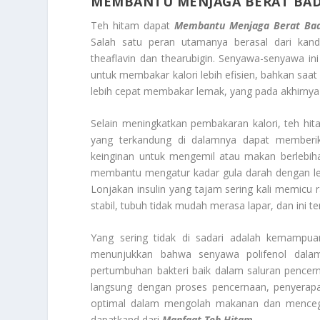
MEMBANTU MENJAGA BERAT BA
Teh hitam dapat
Membantu Menjaga Berat Ba
Salah satu peran utamanya berasal dari kand
theaflavin dan thearubigin. Senyawa-senyawa 
untuk membakar kalori lebih efisien, bahkan saat
lebih cepat membakar lemak, yang pada akhirn
Selain meningkatkan pembakaran kalori, teh h
yang terkandung di dalamnya dapat memberik
keinginan untuk mengemil atau makan berlebihan 
membantu mengatur kadar gula darah dengan lebih 
Lonjakan insulin yang tajam sering kali memicu 
stabil, tubuh tidak mudah merasa lapar, dan ini
Yang sering tidak di sadari adalah kemampua
menunjukkan bahwa senyawa polifenol dalam
pertumbuhan bakteri baik dalam saluran pencer
langsung dengan proses pencernaan, penyerapan
optimal dalam mengolah makanan dan mencega
dapatkand dari
Manfaat Teh Hitam
.