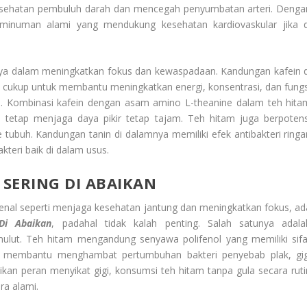
esehatan pembuluh darah dan mencegah penyumbatan arteri. Denga
 minuman alami yang mendukung kesehatan kardiovaskular jika d
ya dalam meningkatkan fokus dan kewaspadaan. Kandungan kafein d
, cukup untuk membantu meningkatkan energi, konsentrasi, dan fungs
n. Kombinasi kafein dengan asam amino L-theanine dalam teh hita
l tetap menjaga daya pikir tetap tajam. Teh hitam juga berpotens
ubuh. Kandungan tanin di dalamnya memiliki efek antibakteri ringa
eri baik di dalam usus.
SERING DI ABAIKAN
kenal seperti menjaga kesehatan jantung dan meningkatkan fokus, ad
Di Abaikan
, padahal tidak kalah penting. Salah satunya adala
t. Teh hitam mengandung senyawa polifenol yang memiliki sifa
pat membantu menghambat pertumbuhan bakteri penyebab plak, gig
kan peran menyikat gigi, konsumsi teh hitam tanpa gula secara ruti
a alami.