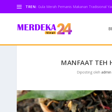
TREN:
Gula Merah Pemanis Makanan Tradisional Yan
B
MANFAAT TEH 
Diposting oleh
admin