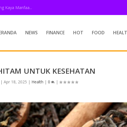
g Kaya Manfaa...
ERANDA
NEWS
FINANCE
HOT
FOOD
HEAL
HITAM UNTUK KESEHATAN
|
Apr 18, 2025
|
Health
|
0
|