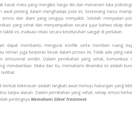
ak kasat mata yang mengikis harga diri dan menanam luka psikologi
ah awal penting dalam menghadapi pola ini. Seseorang harus mamp
mosi dan diam yang sengaja menyakiti. Setelah menyadari pol
nikasi yang sehat dan menyampaikan secara jujur bahwa sikap dia
aktik ini, evaluasi relasi secara keseluruhan sangat di perlukan.
ikahan dapat membantu mengurai konflik serta memberi ruang bag
au teman juga berperan besar dalam proses ini. Tidak ada yang sala
emosional sendiri. Dalam pernikahan yang sehat, komunikasi d
ling mendiamkan. Maka dari itu, memahami dinamika ini adalah kunc
erlihat.
bentuk kekerasan adalah langkah awal menuju hubungan yang lebi
utus tanpa alasan. Dalam pernikahan yang sehat, setiap emosi berha
nilah pentingnya
Memahami Silent Treatment
.