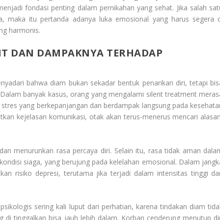
njadi fondasi penting dalam pernikahan yang sehat. Jika salah sat
a, maka itu pertanda adanya luka emosional yang harus segera d
ng harmonis.
NT DAN DAMPAKNYA TERHADAP
yadari bahwa diam bukan sekadar bentuk penarikan diri, tetapi bis
 Dalam banyak kasus, orang yang mengalami silent treatment meras
an stres yang berkepanjangan dan berdampak langsung pada kesehata
tkan kejelasan komunikasi, otak akan terus-menerus mencari alasan
n menurunkan rasa percaya diri. Selain itu, rasa tidak aman dala
ondisi siaga, yang berujung pada kelelahan emosional. Dalam jangk
an risiko depresi, terutama jika terjadi dalam intensitas tinggi da
sikologis sering kali luput dari perhatian, karena tindakan diam tida
g di tinggalkan bisa jauh lebih dalam. Korban cenderung menutup dir