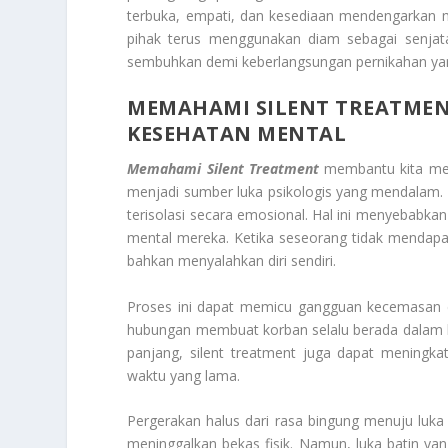
terbuka, empati, dan kesediaan mendengarkan me
pihak terus menggunakan diam sebagai senjat
sembuhkan demi keberlangsungan pernikahan ya
MEMAHAMI SILENT TREATME
KESEHATAN MENTAL
Memahami Silent Treatment
membantu kita men
menjadi sumber luka psikologis yang mendalam.
terisolasi secara emosional. Hal ini menyebabk
mental mereka. Ketika seseorang tidak mendapa
bahkan menyalahkan diri sendiri.
Proses ini dapat memicu gangguan kecemasan da
hubungan membuat korban selalu berada dalam k
panjang, silent treatment juga dapat meningkatk
waktu yang lama.
Pergerakan halus dari rasa bingung menuju luka p
meninggalkan bekas fisik. Namun, luka batin yan