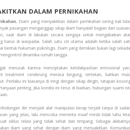
YAKITKAN DALAM PERNIKAHAN
rnikahan.
Diam yang menyakitkan dalam pernikahan sering kali tida
Banyak pasangan menganggap sikap diam hanyalah bagian dari suasan
n, saat diam di lakukan secara sengaja untuk mengabaikan ata
harus di waspadai. Salah satu ciri utama adalah ketika salah sat
ai bentuk hukuman psikologis. Diam yang demikian bukan lagi sekada
 mengontrol dinamika rumah tangga.
ngat merusak karena menciptakan ketidakpastian emosional yan
nt treatment cenderung merasa bingung, tertekan, bahkan mula
t. Perilaku ini biasanya di iringi dengan sikap dingin, tatapan kosong
nyaan penting. Jika kondisi ini terus di biarkan, hubungan suami istr
kaan.
indungan diri menjadi alat manipulasi kerap terjadi tanpa di sadari
lasan yang jelas, lalu mencoba meminta maaf meski tidak tahu leta
at siklus relasi yang tidak sehat dan timpang. Sebagai akibatnya
akan diam yang sehat dengan diam yang menyakitkan. Komunikas