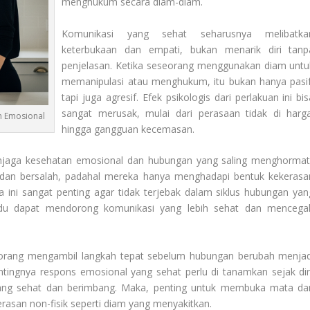
menghukum secara diam-diam.
Komunikasi yang sehat seharusnya melibatka
keterbukaan dan empati, bukan menarik diri tanp
penjelasan. Ketika seseorang menggunakan diam untu
memanipulasi atau menghukum, itu bukan hanya pasif
tapi juga agresif. Efek psikologis dari perlakuan ini bi
sangat merusak, mulai dari perasaan tidak di harga
n Emosional
hingga gangguan kecemasan.
jaga kesehatan emosional dan hubungan yang saling menghormati
 dan bersalah, padahal mereka hanya menghadapi bentuk kekerasa
la ini sangat penting agar tidak terjebak dalam siklus hubungan yan
vidu dapat mendorong komunikasi yang lebih sehat dan mencega
eorang mengambil langkah tepat sebelum hubungan berubah menjad
ingnya respons emosional yang sehat perlu di tanamkan sejak din
 yang sehat dan berimbang. Maka, penting untuk membuka mata da
erasan non-fisik seperti diam yang menyakitkan.