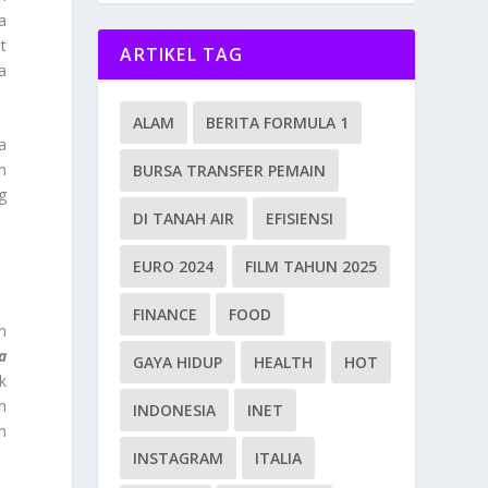
a
t
ARTIKEL TAG
a
ALAM
BERITA FORMULA 1
a
n
BURSA TRANSFER PEMAIN
g
DI TANAH AIR
EFISIENSI
EURO 2024
FILM TAHUN 2025
FINANCE
FOOD
n
a
GAYA HIDUP
HEALTH
HOT
k
n
INDONESIA
INET
n
INSTAGRAM
ITALIA