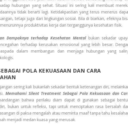
rhadap hubungan yang sehat. Situasi ini sering kali membuat merek
daannya tidak berarti lagi. Ketidakpastian yang terus menerus dapa
gan, tetapi juga dari lingkungan sosial. Bila di biarkan, efeknya bis
menurunnya produktivitas kerja dan terganggunya kesehatan fisik.
an Dampaknya terhadap Kesehatan Mental
bukan sekadar upay
pencegahan terhadap kerusakan emosional yang lebih besar. Denga
 waspada dalam membangun dan menjaga hubungan yang salin
ologis.
EBAGAI POLA KEKUASAAN DAN CARA
KAHAN
ngan sering kali bukanlah sekadar bentuk ketenangan diri, melainka
si.
Memahami Silent Treatment Sebagai Pola Kekuasaan dan Car
ndangan bahwa perilaku diam dapat di gunakan sebagai bentu
iri, bukan untuk refleksi, tapi untuk menciptakan rasa bersalah da
 pasangan di paksa mengalah atau meminta maaf tanpa tahu kesalaha
rubah menjadi medan kuasa yang merusak.