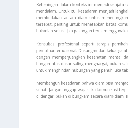
Keheningan dalam konteks ini menjadi senjata t
mendalam. Untuk itu, kesadaran menjadi langk
membedakan antara diam untuk menenangkan e
tersebut, penting untuk menetapkan batas komu
bukanlah solusi. Jika pasangan terus menggunakan t
Konsultasi profesional seperti terapis pern
pemulihan emosional. Dukungan dari keluarga at
dengan memperjuangkan kesehatan mental dan 
bangun atas dasar saling menghargai, bukan sa
untuk menghindari hubungan yang penuh luka tak t
Membangun kesadaran bahwa diam bisa menjadi 
sehat. Jangan anggap wajar jika komunikasi terp
di dengar, bukan di bungkam secara diam-diam. I