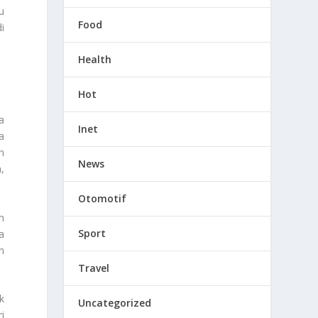
u
Food
i
Health
Hot
a
Inet
a
n
News
,
Otomotif
m
Sport
a
n
Travel
k
Uncategorized
i