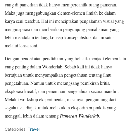
yang di pamerkan tidak hanya mempercantik ruang pameran.
Maka juga menggabungkan elemen-elemen ilmiah ke dalam
karya seni tersebut. Hal ini menciptakan pengalaman visual yang
menginspirasi dan memberikan pengunjung pemahaman yang
lebih mendalam tentang konsep-konsep abstrak dalam sains
melalui lensa seni.
Dengan pendekatan pendidikan yang holistik menjadi elemen lain
yang penting dalam Wonderlab. Sebab kali ini tidak hanya
bertujuan untuk menyampaikan pengetahuan tentang ilmu
pengetahuan. Namun untuk merangsang pemikiran kritis,
eksplorasi kreatif, dan penemuan pengetahuan secara mandiri.
Melalui workshop eksperimental, misalnya, pengunjung dari
segala usia diajak untuk melakukan eksperimen praktis yang
menggali lebih dalam tentang
Pameran Wonderlab
.
Categories:
Travel