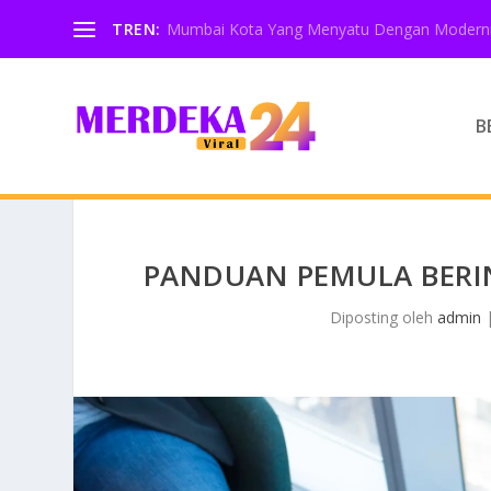
TREN:
Mumbai Kota Yang Menyatu Dengan Moderni
B
PANDUAN PEMULA BERIN
Diposting oleh
admin