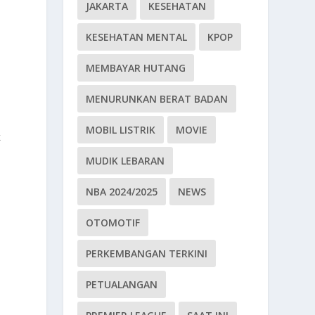
JAKARTA
KESEHATAN
KESEHATAN MENTAL
KPOP
MEMBAYAR HUTANG
MENURUNKAN BERAT BADAN
MOBIL LISTRIK
MOVIE
k
n
MUDIK LEBARAN
NBA 2024/2025
NEWS
OTOMOTIF
PERKEMBANGAN TERKINI
PETUALANGAN