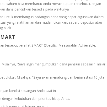
atau saham bisa membantu Anda meraih tujuan tersebut. Dengan
kan dana pendidikan tersedia pada waktunya.
ujuan untuk membangun cadangan dana yang dapat digunakan dalam
estasi yang relatif aman dan mudah dicairkan, seperti deposito atau
g bijak.
SMART
juan tersebut bersifat SMART (Specific, Measurable, Achievable,
ci. Misalnya, “Saya ingin mengumpulkan dana pensiun sebesar 1 miliar
pat diukur. Misalnya, “Saya akan menabung dan berinvestasi 10 juta
dengan kondisi keuangan Anda saat ini.
an dengan kebutuhan dan prioritas hidup Anda.
untuk mencapai tujuan tersebut.