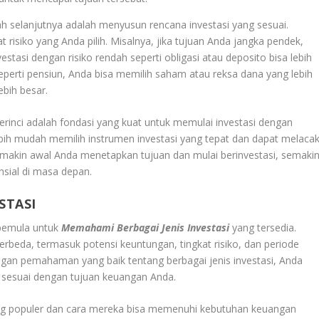
ah selanjutnya adalah menyusun rencana investasi yang sesuai.
t risiko yang Anda pilih. Misalnya, jika tujuan Anda jangka pendek,
tasi dengan risiko rendah seperti obligasi atau deposito bisa lebih
eperti pensiun, Anda bisa memilih saham atau reksa dana yang lebih
ebih besar.
rinci adalah fondasi yang kuat untuk memulai investasi dengan
bih mudah memilih instrumen investasi yang tepat dan dapat melaca
emakin awal Anda menetapkan tujuan dan mulai berinvestasi, semaki
sial di masa depan.
STASI
 pemula untuk
Memahami Berbagai Jenis Investasi
yang tersedia.
 berbeda, termasuk potensi keuntungan, tingkat risiko, dan periode
ngan pemahaman yang baik tentang berbagai jenis investasi, Anda
 sesuai dengan tujuan keuangan Anda.
ling populer dan cara mereka bisa memenuhi kebutuhan keuangan