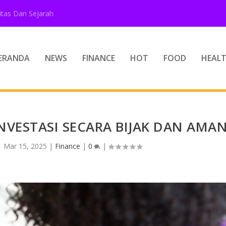
tas Dan Sejarah
ERANDA
NEWS
FINANCE
HOT
FOOD
HEAL
VESTASI SECARA BIJAK DAN AMA
|
Mar 15, 2025
|
Finance
|
0
|