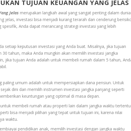
UKAN TUJUAN KEUANGAN YANG JELAS
ang Jelas
merupakan langkah awal yang sangat penting dalam dunia
g jelas, investasi bisa menjadi kurang terarah dan cenderung berisik
spesifik, Anda dapat merancang strategi investasi yang lebih
setiap keputusan investasi yang Anda buat. Misalnya, jika tujuan
 30 tahun, maka Anda mungkin akan memilih investasi jangka
 lain, jika tujuan Anda adalah untuk membeli rumah dalam 5 tahun, And
bil.
ng paling umum adalah untuk mempersiapkan dana pensiun. Untuk
 sejak dini dan memilih instrumen investasi jangka panjang seperti
 memberikan keuntungan yang optimal di masa depan.
 untuk membeli rumah atau properti lain dalam jangka waktu tertentu
perti bisa menjadi pilihan yang tepat untuk tujuan ini, karena nilai
nya waktu.
embiayai pendidikan anak, memilih investasi dengan jangka waktu