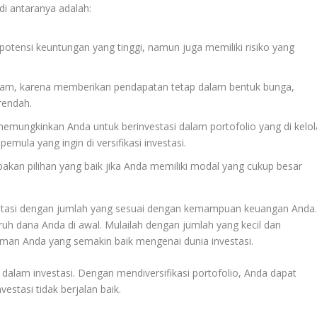
di antaranya adalah:
otensi keuntungan yang tinggi, namun juga memiliki risiko yang
saham, karena memberikan pendapatan tetap dalam bentuk bunga,
rendah.
 memungkinkan Anda untuk berinvestasi dalam portofolio yang di kelol
emula yang ingin di versifikasi investasi.
upakan pilihan yang baik jika Anda memiliki modal yang cukup besar
estasi dengan jumlah yang sesuai dengan kemampuan keuangan Anda
ruh dana Anda di awal. Mulailah dengan jumlah yang kecil dan
man Anda yang semakin baik mengenai dunia investasi.
o dalam investasi. Dengan mendiversifikasi portofolio, Anda dapat
estasi tidak berjalan baik.