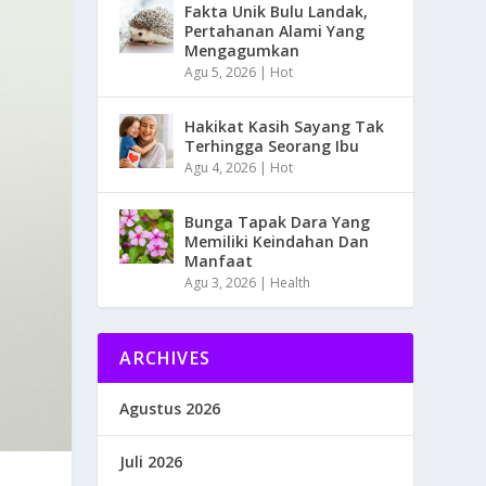
Fakta Unik Bulu Landak,
Pertahanan Alami Yang
Mengagumkan
Agu 5, 2026
|
Hot
Hakikat Kasih Sayang Tak
Terhingga Seorang Ibu
Agu 4, 2026
|
Hot
Bunga Tapak Dara Yang
Memiliki Keindahan Dan
Manfaat
Agu 3, 2026
|
Health
ARCHIVES
Agustus 2026
Juli 2026