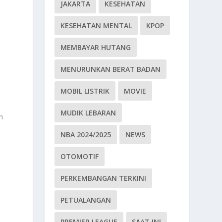
JAKARTA
KESEHATAN
KESEHATAN MENTAL
KPOP
MEMBAYAR HUTANG
k
MENURUNKAN BERAT BADAN
MOBIL LISTRIK
MOVIE
MUDIK LEBARAN
n
NBA 2024/2025
NEWS
OTOMOTIF
PERKEMBANGAN TERKINI
PETUALANGAN
PREMIER LEAGUE
SAAT INI