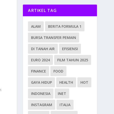
ARTIKEL TAG
ALAM
BERITA FORMULA 1
BURSA TRANSFER PEMAIN
DI TANAH AIR
EFISIENSI
EURO 2024
FILM TAHUN 2025
FINANCE
FOOD
GAYA HIDUP
HEALTH
HOT
n
INDONESIA
INET
INSTAGRAM
ITALIA