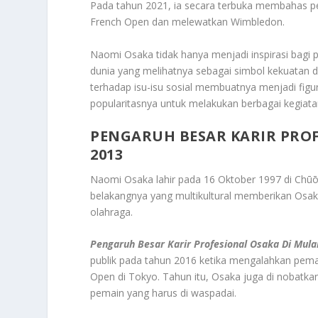
Pada tahun 2021, ia secara terbuka membahas p
French Open dan melewatkan Wimbledon.
Naomi Osaka tidak hanya menjadi inspirasi bagi p
dunia yang melihatnya sebagai simbol kekuatan d
terhadap isu-isu sosial membuatnya menjadi figu
popularitasnya untuk melakukan berbagai kegiatan 
PENGARUH BESAR KARIR PROF
2013
Naomi Osaka lahir pada 16 Oktober 1997 di Chūō-k
belakangnya yang multikultural memberikan Osaka
olahraga.
Pengaruh Besar Karir Profesional Osaka Di Mula
publik pada tahun 2016 ketika mengalahkan pema
Open di Tokyo. Tahun itu, Osaka juga di nobatk
pemain yang harus di waspadai.