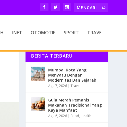
TH
INET
OTOMOTIF
SPORT
TRAVEL
BERITA TERBARU
Mumbai Kota Yang
Menyatu Dengan
Modernitas Dan Sejarah
Agu 7, 2026
|
Travel
Gula Merah Pemanis
Makanan Tradisional Yang
Kaya Manfaat
Agu 6, 2026
|
Food
,
Health