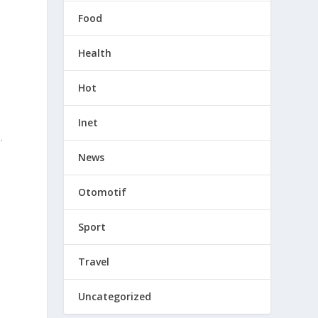
Food
Health
Hot
Inet
.
News
Otomotif
Sport
Travel
Uncategorized