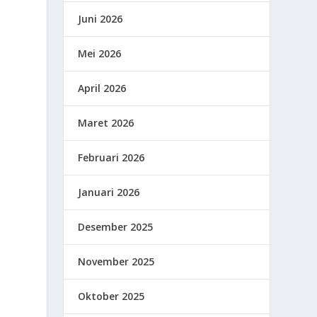
Juni 2026
Mei 2026
April 2026
Maret 2026
Februari 2026
Januari 2026
Desember 2025
November 2025
Oktober 2025