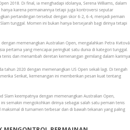
en 2018. Di final, ia menghadapi idolanya, Serena Williams, dalam
 hanya karena permainannya tetapi juga kontroversi seputar
kan pertandingan tersebut dengan skor 6-2, 6-4, menjadi pemain
am tunggal. Momen ini bukan hanya bersejarah bagi dirinya tetapi
a dengan memenangkan Australian Open, mengalahkan Petra Kvitová
ia pertama yang mencapai peringkat satu dunia di kategori tunggal.
nia tenis dan menambah deretan kemenangan gemilang dalam karirnya
a tahun 2020 dengan memenangkan US Open sekali lagi. Di tengah
Amerika Serikat, kemenangan ini memberikan pesan kuat tentang
nd Slam keempatnya dengan memenangkan Australian Open,
 ini semakin mengokohkan dirinya sebagai salah satu pemain tenis
l maksimal di turnamen terbesar dan di bawah tekanan yang paling
K MENGONTROL PERMAINAN