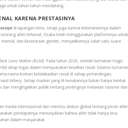
raga untuk tahun-tahun mendatang.
ENAL KARENA PRESTASINYA
tasinya
di lapangan tenis, tetapi juga karena keberaniannya dalam
i seorang atlet terkenal, Osaka telah menggunakan platformnya untu
an mental, dan kesetaraan gender, menjadikannya salah satu suara
ck Lives Matter (BLM). Pada tahun 2020, setelah kematian tragis
bil sikap tegas dalam menyuarakan keadilan rasial. Selama turname
-nama korban ketidakadilan rasial di setiap pertandingan,
hmaud Arbery. Setiap masker yang di kenakannya bukan hanya bentuk
i dan mengingatkan publik tentang pentingnya melawan rasisme dan
i media internasional dan memicu diskusi global tentang peran atlet
uarakan pendapatnya menunjukkan bahwa atlet tidak hanya bisa
ubahan dalam masyarakat.