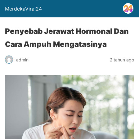
MerdekaViral24
Penyebab Jerawat Hormonal Dan
Cara Ampuh Mengatasinya
admin
2 tahun ago