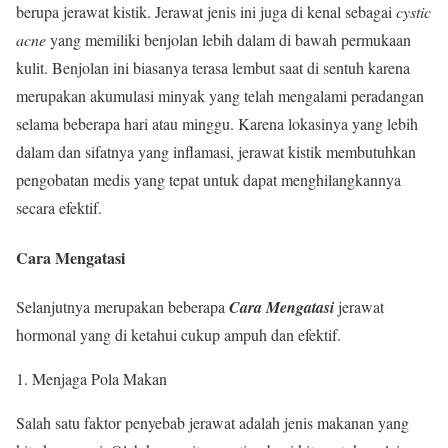
berupa jerawat kistik. Jerawat jenis ini juga di kenal sebagai
cystic
acne
yang memiliki benjolan lebih dalam di bawah permukaan
kulit. Benjolan ini biasanya terasa lembut saat di sentuh karena
merupakan akumulasi minyak yang telah mengalami peradangan
selama beberapa hari atau minggu. Karena lokasinya yang lebih
dalam dan sifatnya yang inflamasi, jerawat kistik membutuhkan
pengobatan medis yang tepat untuk dapat menghilangkannya
secara efektif.
Cara Mengatasi
Selanjutnya merupakan beberapa
Cara Mengatasi
jerawat
hormonal yang di ketahui cukup ampuh dan efektif.
1. Menjaga Pola Makan
Salah satu faktor penyebab jerawat adalah jenis makanan yang