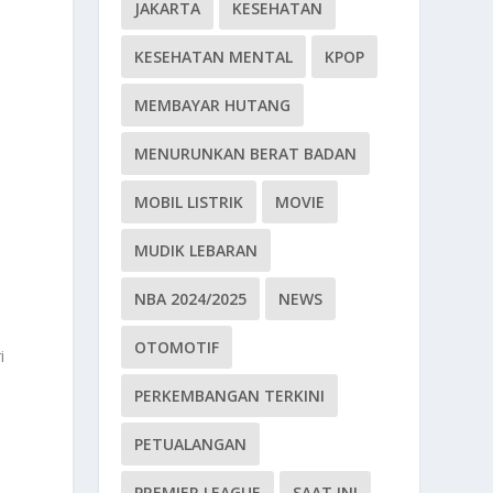
JAKARTA
KESEHATAN
KESEHATAN MENTAL
KPOP
MEMBAYAR HUTANG
MENURUNKAN BERAT BADAN
a
MOBIL LISTRIK
MOVIE
MUDIK LEBARAN
NBA 2024/2025
NEWS
OTOMOTIF
i
PERKEMBANGAN TERKINI
PETUALANGAN
t
PREMIER LEAGUE
SAAT INI