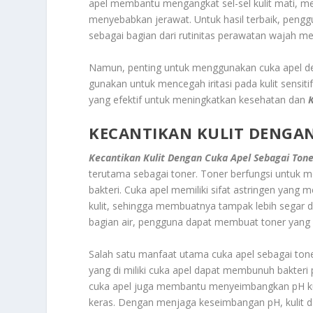
apel membantu mengangkat sel-sel kulit mati, 
menyebabkan jerawat. Untuk hasil terbaik, peng
sebagai bagian dari rutinitas perawatan wajah me
Namun, penting untuk menggunakan cuka apel den
gunakan untuk mencegah iritasi pada kulit sensit
yang efektif untuk meningkatkan kesehatan dan
KECANTIKAN KULIT DENGAN
Kecantikan Kulit Dengan Cuka Apel Sebagai Ton
terutama sebagai toner. Toner berfungsi untuk m
bakteri. Cuka apel memiliki sifat astringen yang
kulit, sehingga membuatnya tampak lebih segar
bagian air, pengguna dapat membuat toner yang 
Salah satu manfaat utama cuka apel sebagai ton
yang di miliki cuka apel dapat membunuh bakteri
cuka apel juga membantu menyeimbangkan pH kul
keras. Dengan menjaga keseimbangan pH, kulit d