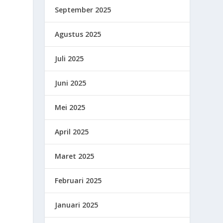
September 2025
Agustus 2025
Juli 2025
Juni 2025
Mei 2025
April 2025
Maret 2025
Februari 2025
Januari 2025