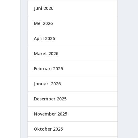
Juni 2026
Mei 2026
April 2026
Maret 2026
Februari 2026
Januari 2026
Desember 2025
November 2025
Oktober 2025