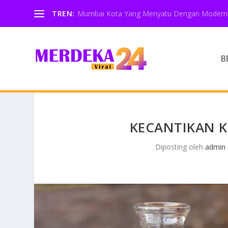
TREN:
Mumbai Kota Yang Menyatu Dengan Moderni
B
KECANTIKAN K
Diposting oleh
admin