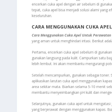
encerkan cuka apel dengan air sebelum di gunaka
tepat, cuka apel bisa menjadi solusi alami yang e
keseluruhan.
CARA MENGGUNAKAN CUKA APEL
Cara Menggunakan Cuka Apel Untuk Perawatan 
yang aman untuk menghindari iritasi. Berikut ada
Pertama, encerkan cuka apel sebelum di gunakan.
gunakan langsung pada kulit. Campurkan satu bag
lebih lembut. Ini akan membantu mengurangi pote
Setelah mencampurkan, gunakan sebagai toner. 
aplikasikan larutan cuka apel menggunakan kapas
area sekitar mata. Biarkan selama 5-10 menit seb
membantu menyeimbangkan pH kulit dan mengecil
Selanjutnya, gunakan cuka apel untuk mengatasi j
yang berjerawat dengan menggunakan kapas. Bia