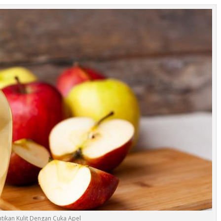
tikan Kulit Dengan Cuka Apel