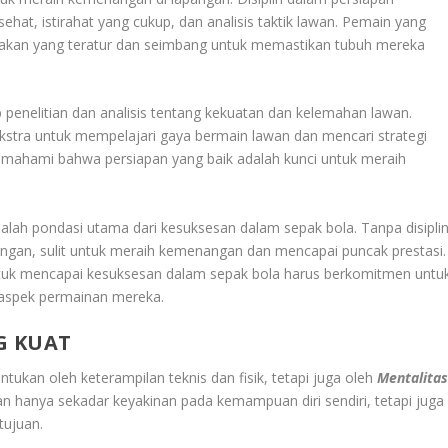
at, istirahat yang cukup, dan analisis taktik lawan. Pemain yang
a makan yang teratur dan seimbang untuk memastikan tubuh mereka
p penelitian dan analisis tentang kekuatan dan kelemahan lawan.
stra untuk mempelajari gaya bermain lawan dan mencari strategi
emahami bahwa persiapan yang baik adalah kunci untuk meraih
dalah pondasi utama dari kesuksesan dalam sepak bola. Tanpa disipli
dingan, sulit untuk meraih kemenangan dan mencapai puncak prestasi.
ntuk mencapai kesuksesan dalam sepak bola harus berkomitmen untu
 aspek permainan mereka.
G KUAT
ntukan oleh keterampilan teknis dan fisik, tetapi juga oleh
Mentalita
n hanya sekadar keyakinan pada kemampuan diri sendiri, tetapi juga
tujuan.