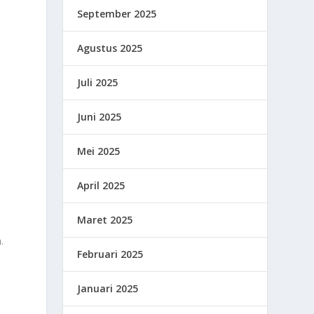
September 2025
Agustus 2025
Juli 2025
Juni 2025
Mei 2025
April 2025
Maret 2025
.
Februari 2025
Januari 2025