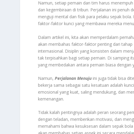
Namun, setiap pemain dan tim harus menempuh p
dan kegembiraan di tribun. Perjalanan ini penu
menguji mental dan fisik para pelaku sepak bola. 
faktor-faktor kunci yang membawa mereka menu
Dalam artikel ini, kita akan memperdalam pema
akan membahas faktor-faktor penting dari tah
internasional. Disiplin yang konsisten dalam menja
tak terpisahkan bagi setiap pemain. Di samping i
yang membedakan antara pemain biasa dengan ya
Namun,
Perjalanan Menuju
ini juga tidak bisa d
bekerja sama sebagai satu kesatuan adalah kun
emosional yang kuat, saling mendukung, dan memi
kemenangan.
Tidak kalah pentingnya adalah peran seorang p
dengan teladan, memberikan motivasi, dan mengin
memahami bahwa kesuksesan dalam sepak bola bu
akan membahas setiap aspek ini secara mendalam