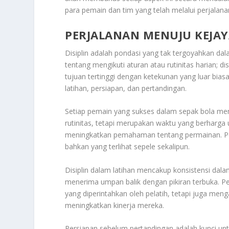
para pemain dan tim yang telah melalui perjalanan
PERJALANAN MENUJU KEJA
Disiplin adalah pondasi yang tak tergoyahkan da
tentang mengikuti aturan atau rutinitas harian
tujuan tertinggi dengan ketekunan yang luar biasa.
latihan, persiapan, dan pertandingan.
Setiap pemain yang sukses dalam sepak bola mema
rutinitas, tetapi merupakan waktu yang berharga
meningkatkan pemahaman tentang permainan. Pem
bahkan yang terlihat sepele sekalipun.
Disiplin dalam latihan mencakup konsistensi dala
menerima umpan balik dengan pikiran terbuka. Pem
yang diperintahkan oleh pelatih, tetapi juga men
meningkatkan kinerja mereka.
Persiapan sebelum pertandingan adalah kunci unt