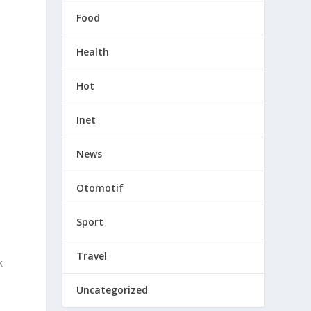
Food
Health
r
Hot
Inet
News
Otomotif
Sport
Travel
k
Uncategorized