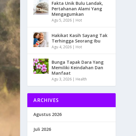
Fakta Unik Bulu Landak,
Pertahanan Alami Yang
Mengagumkan
Agu 5, 2026
|
Hot
Hakikat Kasih Sayang Tak
Terhingga Seorang Ibu
Agu 4, 2026
|
Hot
Bunga Tapak Dara Yang
Memiliki Keindahan Dan
Manfaat
Agu 3, 2026
|
Health
ARCHIVES
Agustus 2026
Juli 2026