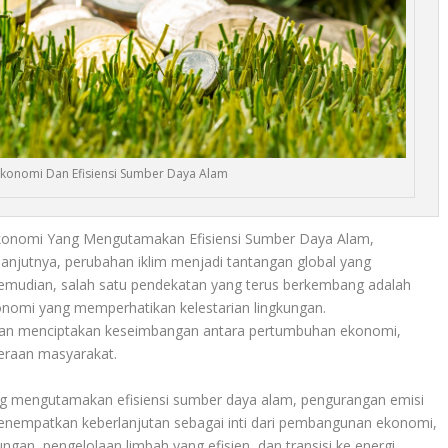
konomi Dan Efisiensi Sumber Daya Alam
konomi Yang Mengutamakan Efisiensi Sumber Daya Alam,
lanjutnya, perubahan iklim menjadi tantangan global yang
 Kemudian, salah satu pendekatan yang terus berkembang adalah
omi yang memperhatikan kelestarian lingkungan.
uan menciptakan keseimbangan antara pertumbuhan ekonomi,
teraan masyarakat.
g mengutamakan efisiensi sumber daya alam, pengurangan emisi
i menempatkan keberlanjutan sebagai inti dari pembangunan ekonomi,
ngan, pengelolaan limbah yang efisien, dan transisi ke energi