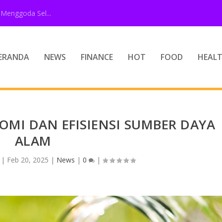
Menggoda Sel...
ERANDA
NEWS
FINANCE
HOT
FOOD
HEAL
MI DAN EFISIENSI SUMBER DAYA
ALAM
|
Feb 20, 2025
|
News
|
0
|