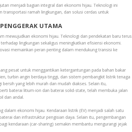
an menjadi bagian integral dari ekonomi hijau. Teknologi ini
m transportasi ramah lingkungan, dan solusi cerdas untuk
 PENGGERAK UTAMA
m mewujudkan ekonomi hijau. Teknologi dan pendekatan baru terus
erhadap lingkungan sekaligus meningkatkan efisiensi ekonomi.
novasi memainkan peran penting dalam mendukung transisi ke
embang pesat untuk menggantikan ketergantungan pada bahan bakar
sien, turbin angin berdaya tinggi, dan sistem pembangkit listrik tenaga
i bersih yang lebih murah dan mudah diakses. Selain itu,
ti baterai litium-ion dan baterai solid-state, telah membuka jalan
il dan andal.
g dalam ekonomi hijau. Kendaraan listrik (EV) menjadi salah satu
baterai dan infrastruktur pengisian daya. Selain itu, pengembangan
erbagi kendaraan (car-sharing) semakin membantu mengurangi jejak