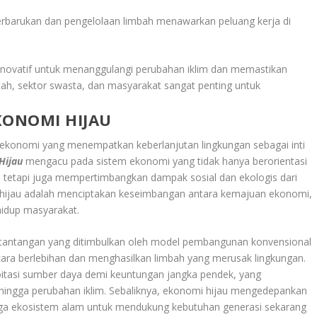
terbarukan dan pengelolaan limbah menawarkan peluang kerja di
inovatif untuk menanggulangi perubahan iklim dan memastikan
ntah, sektor swasta, dan masyarakat sangat penting untuk
ONOMI HIJAU
konomi yang menempatkan keberlanjutan lingkungan sebagai inti
Hijau
mengacu pada sistem ekonomi yang tidak hanya berorientasi
 tetapi juga mempertimbangkan dampak sosial dan ekologis dari
i hijau adalah menciptakan keseimbangan antara kemajuan ekonomi,
 hidup masyarakat.
i tantangan yang ditimbulkan oleh model pembangunan konvensional
ra berlebihan dan menghasilkan limbah yang merusak lingkungan.
ploitasi sumber daya demi keuntungan jangka pendek, yang
, hingga perubahan iklim. Sebaliknya, ekonomi hijau mengedepankan
aga ekosistem alam untuk mendukung kebutuhan generasi sekarang