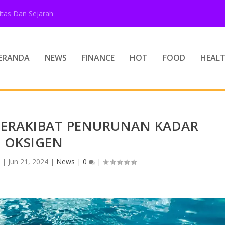
tas Dan Sejarah
ERANDA
NEWS
FINANCE
HOT
FOOD
HEAL
BERAKIBAT PENURUNAN KADAR
OKSIGEN
n
|
Jun 21, 2024
|
News
|
0
|