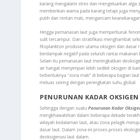
karang mengalami stres dan mengeluarkan alga zo
memberikan warna pada karang tetapi juga menyed
putih dan rentan mati, mengancam keanekaragam
Hingga pemanasan laut juga memperburuk fenomena s
sulit tercampur. Dan stratifikasi menghambat sirk
fitoplankton produsen utama oksigen dan dasar r
berdampak negatif pada seluruh rantai makanan lau
Selain itu pemanasan laut meningkatkan deoksigen
air hangat menyimpan lebih sedikit oksigen di b
terbentuknya “zona mati” di beberapa bagian laut 
meluas seiring dengan peningkatan suhu global.
PENURUNAN KADAR OKSIGEN
Sehingga dengan suatu
Penurunan Kadar Oksige
mengkhawatirkan dalam beberapa dekade terakhir,
wilayah kedalaman laut, atau zona pelagik merup
dasar laut. Dalam zona ini proses-proses ekologi
deoksigenasi laut dalam.