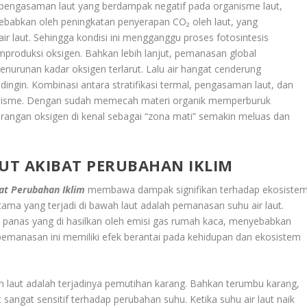
 pengasaman laut yang berdampak negatif pada organisme laut,
sebabkan oleh peningkatan penyerapan CO₂ oleh laut, yang
laut. Sehingga kondisi ini mengganggu proses fotosintesis
mproduksi oksigen. Bahkan lebih lanjut, pemanasan global
enurunan kadar oksigen terlarut. Lalu air hangat cenderung
dingin. Kombinasi antara stratifikasi termal, pengasaman laut, dan
anisme. Dengan sudah memecah materi organik memperburuk
urangan oksigen di kenal sebagai “zona mati” semakin meluas dan
AUT AKIBAT PERUBAHAN IKLIM
bat Perubahan Iklim
membawa dampak signifikan terhadap ekosiste
utama yang terjadi di bawah laut adalah pemanasan suhu air laut.
n panas yang di hasilkan oleh emisi gas rumah kaca, menyebabkan
 pemanasan ini memiliki efek berantai pada kehidupan dan ekosistem
aut adalah terjadinya pemutihan karang. Bahkan terumbu karang,
sangat sensitif terhadap perubahan suhu. Ketika suhu air laut naik