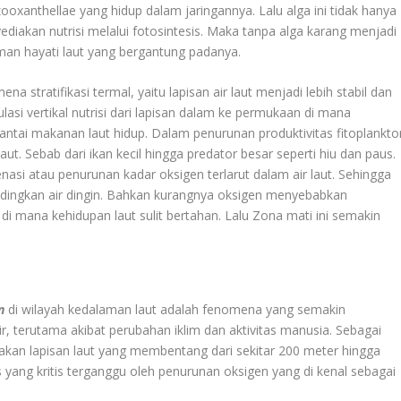
oxanthellae yang hidup dalam jaringannya. Lalu alga ini tidak hanya
iakan nutrisi melalui fotosintesis. Maka tanpa alga karang menjadi
an hayati laut yang bergantung padanya.
tratifikasi termal, yaitu lapisan air laut menjadi lebih stabil dan
ulasi vertikal nutrisi dari lapisan dalam ke permukaan di mana
antai makanan laut hidup. Dalam penurunan produktivitas fitoplankto
t. Sebab dari ikan kecil hingga predator besar seperti hiu dan paus.
asi atau penurunan kadar oksigen terlarut dalam air laut. Sehingga
andingkan air dingin. Bahkan kurangnya oksigen menyebabkan
di mana kehidupan laut sulit bertahan. Lalu Zona mati ini semakin
n
di wilayah kedalaman laut adalah fenomena yang semakin
 terutama akibat perubahan iklim dan aktivitas manusia. Sebagai
akan lapisan laut yang membentang dari sekitar 200 meter hingga
s yang kritis terganggu oleh penurunan oksigen yang di kenal sebagai