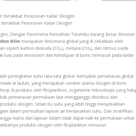
m Berakibat Penurunan Kadar Oksigen
sigen, Dengan Fenomena Pemulihan Terumbu Karang Besar-Besaran
ahan Iklim
merupakan fenomena global yang di sebabkan oleh
n seperti karbon dioksida (CO₂), metana (CH₄), dan nitrous oxide
k luas pada ekosistem dan kehidupan di bumi, termasuk pada kadar
lah peningkatan suhu rata-rata global. Kemudian pemanasan global
imiawi di lautan, yang merupakan sumber utama oksigen di bumi.
 hirup di produksi oleh fitoplankton, organisme mikroskopis yang hidu
Sebab pemanasan permukaan laut mengganggu distribusi dan
produksi oksigen. Selain itu suhu yang lebih tinggi menyebabkan
bagian dalam pemisahan lapisan air berdasarkan suhu. Dan stratifikasi
ingga nutrisi dari lapisan dalam tidak dapat naik ke permukaan untuk
kibatnya produksi oksigen oleh fitoplankton menurun.