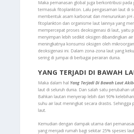
Maka pemanasan global juga berkontribusi pada
termasuk fitoplankton. Lalu pengasaman laut di 
membentuk asam karbonat dan menurunkan pH air 
fitoplankton dan organisme laut lainnya yang me
mempercepat proses deoksigenasi di laut, yaitu p
menyimpan lebih sedikit oksigen dibandingkan air 
meningkatnya konsumsi oksigen oleh mikroorg
deoksigenasi ini. Dalam zona-zona laut yang kek
sering di jumpai di berbagai perairan dunia.
YANG TERJADI DI BAWAH L
Maka dalam hal
Yang Terjadi Di Bawah Laut Aki
laut di seluruh dunia. Dan salah satu perubahan 
Bahkan lautan menyerap lebih dari 90% kelebiha
suhu air laut meningkat secara drastis. Sehingga
laut.
Kemudian dengan dampak utama dari pemanasan l
yang menjadi rumah bagi sekitar 25% spesies laut 