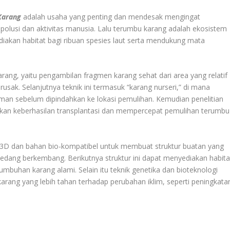
Karang
adalah usaha yang penting dan mendesak mengingat
, polusi dan aktivitas manusia. Lalu terumbu karang adalah ekosistem
diakan habitat bagi ribuan spesies laut serta mendukung mata
karang, yaitu pengambilan fragmen karang sehat dari area yang relatif
sak. Selanjutnya teknik ini termasuk “karang nurseri,” di mana
an sebelum dipindahkan ke lokasi pemulihan. Kemudian penelitian
an keberhasilan transplantasi dan mempercepat pemulihan terumbu
k 3D dan bahan bio-kompatibel untuk membuat struktur buatan yang
edang berkembang. Berikutnya struktur ini dapat menyediakan habita
mbuhan karang alami. Selain itu teknik genetika dan bioteknologi
rang yang lebih tahan terhadap perubahan iklim, seperti peningkata