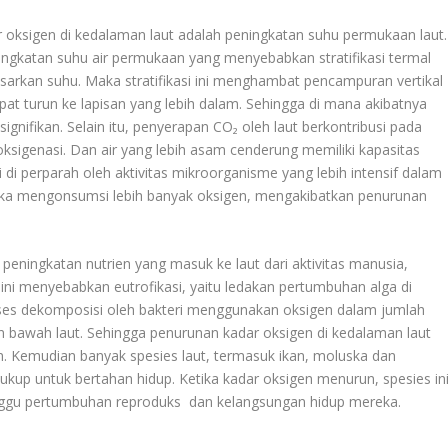
oksigen di kedalaman laut adalah peningkatan suhu permukaan laut.
gkatan suhu air permukaan yang menyebabkan stratifikasi termal
dasarkan suhu. Maka stratifikasi ini menghambat pencampuran vertikal
apat turun ke lapisan yang lebih dalam. Sehingga di mana akibatnya
gnifikan. Selain itu, penyerapan CO₂ oleh laut berkontribusi pada
sigenasi. Dan air yang lebih asam cenderung memiliki kapasitas
 di perparah oleh aktivitas mikroorganisme yang lebih intensif dalam
ka mengonsumsi lebih banyak oksigen, mengakibatkan penurunan
 peningkatan nutrien yang masuk ke laut dari aktivitas manusia,
en ini menyebabkan eutrofikasi, yaitu ledakan pertumbuhan alga di
roses dekomposisi oleh bakteri menggunakan oksigen dalam jumlah
an bawah laut. Sehingga penurunan kadar oksigen di kedalaman laut
m. Kemudian banyak spesies laut, termasuk ikan, moluska dan
ukup untuk bertahan hidup. Ketika kadar oksigen menurun, spesies in
nggu pertumbuhan reproduks dan kelangsungan hidup mereka.