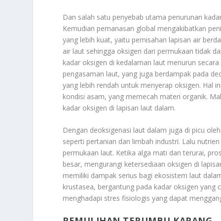
Dan salah satu penyebab utama penurunan kadar 
Kemudian pemanasan global mengakibatkan penin
yang lebih kuat, yaitu pemisahan lapisan air ber
air laut sehingga oksigen dari permukaan tidak d
kadar oksigen di kedalaman laut menurun secara si
pengasaman laut, yang juga berdampak pada deok
yang lebih rendah untuk menyerap oksigen. Hal ini
kondisi asam, yang memecah materi organik. Ma
kadar oksigen di lapisan laut dalam.
Dengan deoksigenasi laut dalam juga di picu oleh
seperti pertanian dan limbah industri. Lalu nutri
permukaan laut. Ketika alga mati dan terurai, p
besar, mengurangi ketersediaan oksigen di lapis
memiliki dampak serius bagi ekosistem laut dala
krustasea, bergantung pada kadar oksigen yang c
menghadapi stres fisiologis yang dapat mengga
PEMULIHAN TERUMBU KARANG