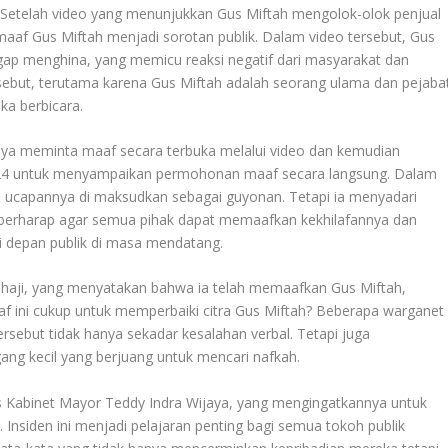
Setelah video yang menunjukkan Gus Miftah mengolok-olok penjual
n maaf Gus Miftah menjadi sorotan publik. Dalam video tersebut, Gus
ap menghina, yang memicu reaksi negatif dari masyarakat dan
ebut, terutama karena Gus Miftah adalah seorang ulama dan pejaba
ka berbicara.
rnya meminta maaf secara terbuka melalui video dan kemudian
24 untuk menyampaikan permohonan maaf secara langsung. Dalam
 ucapannya di maksudkan sebagai guyonan. Tetapi ia menyadari
a berharap agar semua pihak dapat memaafkan kekhilafannya dan
 di depan publik di masa mendatang.
nhaji, yang menyatakan bahwa ia telah memaafkan Gus Miftah,
f ini cukup untuk memperbaiki citra Gus Miftah? Beberapa warganet
rsebut tidak hanya sekadar kesalahan verbal. Tetapi juga
ng kecil yang berjuang untuk mencari nafkah.
is Kabinet Mayor Teddy Indra Wijaya, yang mengingatkannya untuk
 Insiden ini menjadi pelajaran penting bagi semua tokoh publik