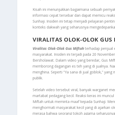
Kisah ini menunjukkan bagaimana sebuah pernyat
informasi cepat tersebar dan dapat memicu reak
Sunhaji. Insiden ini tetap menjadi pelajaran pent
konteks dakwah yang seharusnya mengedepankan
VIRALITAS OLOK-OLOK GUS
Viralitas Olok-Olok Gus Miftah
terhadap penjual e
masyarakat. Insiden ini terjadi pada 20 Novemb
Bersholawat. Dalam video yang beredar, Gus Mift
memborong dagangan es teh yang di jualnya. Nam
menghina. Seperti “Ya sana di jual goblok,” yang 
publik.
Setelah video tersebut viral, banyak warganet 
martabat pedagang kecil. Reaksi keras ini muncu
Miftah untuk meminta maaf kepada Sunhaji. Mere
menghormati masyarakat kecil yang di ajarkan o
merasa bahwa seorang tokoh agama seharusnya me