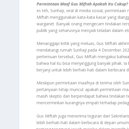
Permintaan Maaf Gus Miftah Apakah Itu Cukup?
es teh, Sunhaji, viral di media sosial, permintaa
Miftah menggunakan kata-kata kasar yang diangg
warganet. Banyak orang mengecam tindakan ters
publik yang seharusnya menjadi teladan dalam eti
Menanggapi kritik yang meluas, Gus Miftah akhi
mendatangi rumah Sunhaji pada 4 Desember 20
pertemuan tersebut, Gus Miftah mengakui bahwa
bahwa hal itu bisa menyinggung banyak pihak. I
berjanji untuk lebih berhati-hati dalam berbicara
Meskipun permintaan maafnya di terima oleh Su
pertanyaan tetap muncul: apakah permintaan maa
masih skeptis dan berpendapat bahwa tindakan te
mencerminkan kurangnya empati terhadap pedaga
Gus Miftah juga menerima teguran dari Sekretar
lebih berhati-hati dalam berbicara di depan umum.