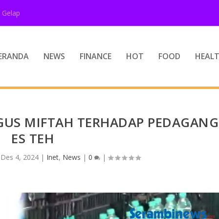
 Gelap
ERANDA
NEWS
FINANCE
HOT
FOOD
HEAL
 GUS MIFTAH TERHADAP PEDAGANG
ES TEH
|
Des 4, 2024
|
Inet
,
News
|
0
|