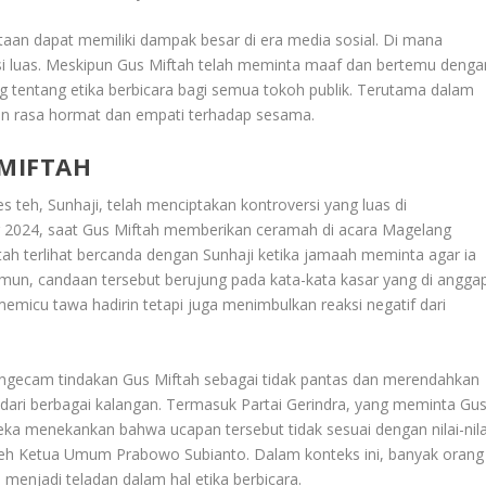
aan dapat memiliki dampak besar di era media sosial. Di mana
si luas. Meskipun Gus Miftah telah meminta maaf dan bertemu denga
ing tentang etika berbicara bagi semua tokoh publik. Terutama dalam
 rasa hormat dan empati terhadap sesama.
 MIFTAH
s teh, Sunhaji, telah menciptakan kontroversi yang luas di
er 2024, saat Gus Miftah memberikan ceramah di acara Magelang
ah terlihat bercanda dengan Sunhaji ketika jamaah meminta agar ia
un, candaan tersebut berujung pada kata-kata kasar yang di angga
memicu tawa hadirin tetapi juga menimbulkan reaksi negatif dari
mengecam tindakan Gus Miftah sebagai tidak pantas dan merendahkan
l dari berbagai kalangan. Termasuk Partai Gerindra, yang meminta Gu
ka menekankan bahwa ucapan tersebut tidak sesuai dengan nilai-nila
leh Ketua Umum Prabowo Subianto. Dalam konteks ini, banyak orang
njadi teladan dalam hal etika berbicara.