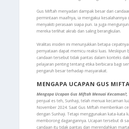
Gus Miftah menyadari dampak besar dari candaan
permintaan maafnya, ia mengakui kesalahannya
menyakiti perasaan siapa pun. Ia juga mengunju
mereka terlihat akrab dan saling berangkulan.
Viralitas insiden ini menunjukkan betapa cepatn
pernyataan dapat memicu reaksi luas. Meskipun 
candaan tersebut tidak pantas dalam konteks da
pelajaran penting tentang etika berbicara bagi s
pengaruh besar terhadap masyarakat.
MENGAPA UCAPAN GUS MIFT
Mengapa Ucapan Gus Miftah Menuai Kecaman?,
penjual es teh, Sunhaji, telah menuai kecaman lua
November 2024. Saat Gus Miftah memberikan cera
dengan Sunhaji. Tetapi menggunakan kata-kata k
memborong dagangannya. Ucapan tersebut di sa
candaan itu tidak pantas dan merendahkan marta