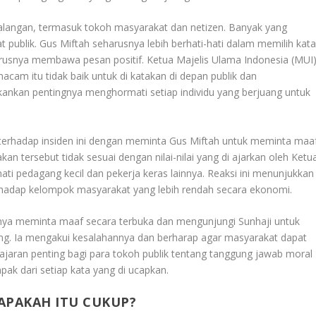
 kalangan, termasuk tokoh masyarakat dan netizen. Banyak yang
publik. Gus Miftah seharusnya lebih berhati-hati dalam memilih kata
usnya membawa pesan positif. Ketua Majelis Ulama Indonesia (MUI)
cam itu tidak baik untuk di katakan di depan publik dan
kankan pentingnya menghormati setiap individu yang berjuang untuk
n terhadap insiden ini dengan meminta Gus Miftah untuk meminta maa
 tersebut tidak sesuai dengan nilai-nilai yang di ajarkan oleh Ketu
 pedagang kecil dan pekerja keras lainnya. Reaksi ini menunjukkan
rhadap kelompok masyarakat yang lebih rendah secara ekonomi.
irnya meminta maaf secara terbuka dan mengunjungi Sunhaji untuk
. Ia mengakui kesalahannya dan berharap agar masyarakat dapat
lajaran penting bagi para tokoh publik tentang tanggung jawab moral
k dari setiap kata yang di ucapkan.
APAKAH ITU CUKUP?