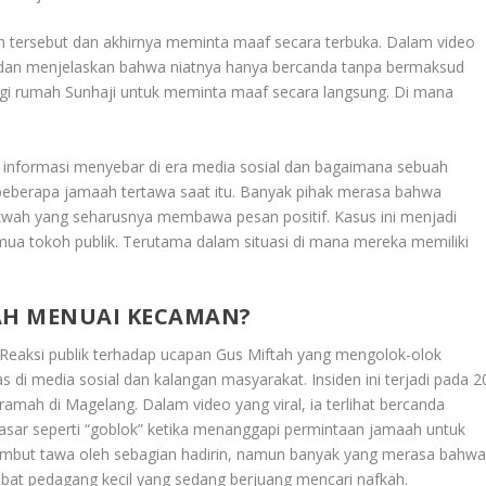
 tersebut dan akhirnya meminta maaf secara terbuka. Dalam video
 dan menjelaskan bahwa niatnya hanya bercanda tanpa bermaksud
ngi rumah Sunhaji untuk meminta maaf secara langsung. Di mana
ya informasi menyebar di era media sosial dan bagaimana sebuah
beberapa jamaah tertawa saat itu. Banyak pihak merasa bahwa
kwah yang seharusnya membawa pesan positif. Kasus ini menjadi
emua tokoh publik. Terutama dalam situasi di mana mereka memiliki
AH MENUAI KECAMAN?
Reaksi publik terhadap ucapan Gus Miftah yang mengolok-olok
s di media sosial dan kalangan masyarakat. Insiden ini terjadi pada 2
mah di Magelang. Dalam video yang viral, ia terlihat bercanda
asar seperti “goblok” ketika menanggapi permintaan jamaah untuk
mbut tawa oleh sebagian hadirin, namun banyak yang merasa bahw
bat pedagang kecil yang sedang berjuang mencari nafkah.