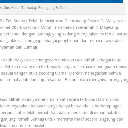
lok Gus Miftah Terhadap Pedagang Es Teh
 Es Teh Sunhaji Telah Menciptakan Gelombang Reaksi Di Masyarakat
ovember 2024, saat Gus Miftah memberikan ceramah di Magelang.
hat bercanda dengan Sunhaji, yang sedang menjajakan es teh di antar
ata “goblok,” di anggap sebagai penghinaan dan memicu tawa dari
nyaman dari Sunhaji.
dan tokoh masyarakat mengecam tindakan Gus Miftah sebagai tidak
. Kritikan datang dari berbagai kalangan. Termasuk pengguna media
ak sesuai dengan etika seorang ulama. Mereka menegaskan bahwa
dalam hal adab dan sopan santun. Bukan justru menghina orang yan
Gus Miftah akhirnya meminta maaf secara terbuka. Dalam video
dan menyatakan bahwa niatnya hanya bercanda. Ia berharap agar
janji untuk lebih berhati-hati dalam berbicara di depan publik di
ngunjungi rumah Sunhaji untuk meminta maaf secara langsung dan
ksudkan untuk menyakiti.