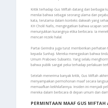
Kritik terhadap Gus Miftah datang dari berbagai
menilai bahwa sebagai seorang ulama dan pejabat 
kata, terutama dalam konteks dakwah yang sehar
KH Cholil Nafis, mengingatkan bahwa ucapan sema
menunjukkan kurangnya etika berbicara. Ia mene
mencari rezeki halal.
Partai Gerindra juga turut memberikan perhatia
kepada Sunhaji. Mereka menegaskan bahwa tindakan
Umum Prabowo Subianto. Yang selalu menghormati
bahwa publik sangat peka terhadap perlakuan te
Setelah menerima banyak kritik, Gus Miftah akh
menyampaikan permohonan maaf secara langsung
memaafkan kekhilafannya. Insiden ini menjadi pe
mereka dalam berbicara di depan umum dan dampa
PERMINTAAN MAAF GUS MIFTAH 