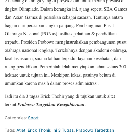
21 cabang olahraga yang di proyeksikan untuk meraih prestasi di
tingkat Olimpiade. Dalam kerangka ini, ajang seperti SEA Games
dan Asian Games di posisikan sebagai sasaran. Tentunya antara
bagian dari persiapan jangka panjang. Pembangunan Pusat
Olahraga Nasional (PONas) fasilitas pelatihan & pendidikan
terpadu. Presiden Prabowo menginstruksikan pembangunan pusat
olahraga nasional lengkap. Terlebihnya dengan akademi olahraga,
fasilitas asrama, sarana latihan terpadu, layanan kesehatan, dan
ruang pendidikan. Pemerintah telah menyiapkan lahan seluas 300
hektare untuk tujuan ini. Meskipun lokasi pastinya belum di
umumkan karena masih dalam proses administrasi.
Jadi itu dia 3 tugas Erick Thohir yang di tujukan untuk altet
terkait
Prabowo Targetkan Kesejahteraan
.
Categories:
Sport
Tags:
Atlet
,
Erick Thohir
,
Ini 3 Tugas
,
Prabowo Targetkan