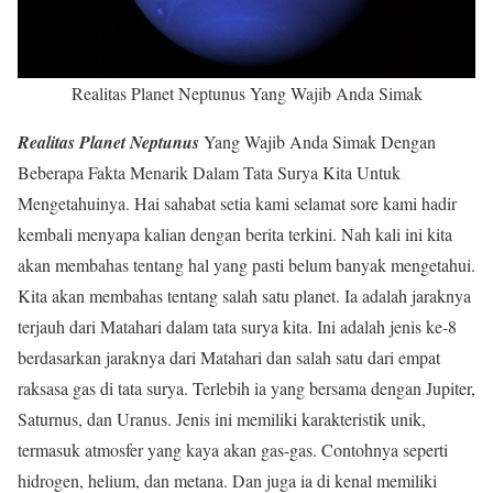
Realitas Planet Neptunus Yang Wajib Anda Simak
Realitas Planet Neptunus
Yang Wajib Anda Simak Dengan
Beberapa Fakta Menarik Dalam Tata Surya Kita Untuk
Mengetahuinya. Hai sahabat setia kami selamat sore kami hadir
kembali menyapa kalian dengan berita terkini. Nah kali ini kita
akan membahas tentang hal yang pasti belum banyak mengetahui.
Kita akan membahas tentang salah satu planet. Ia adalah jaraknya
terjauh dari Matahari dalam tata surya kita. Ini adalah jenis ke-8
berdasarkan jaraknya dari Matahari dan salah satu dari empat
raksasa gas di tata surya. Terlebih ia yang bersama dengan Jupiter,
Saturnus, dan Uranus. Jenis ini memiliki karakteristik unik,
termasuk atmosfer yang kaya akan gas-gas. Contohnya seperti
hidrogen, helium, dan metana. Dan juga ia di kenal memiliki