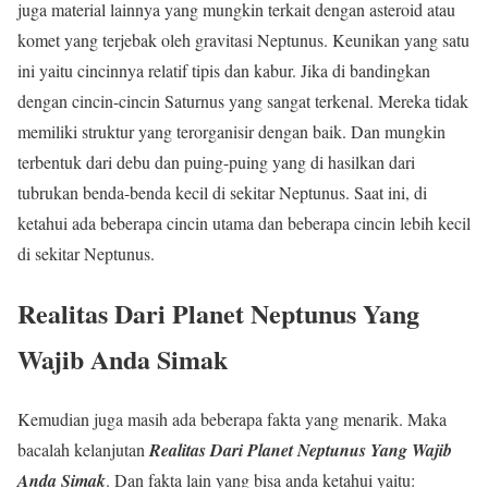
juga material lainnya yang mungkin terkait dengan asteroid atau
komet yang terjebak oleh gravitasi Neptunus. Keunikan yang satu
ini yaitu cincinnya relatif tipis dan kabur. Jika di bandingkan
dengan cincin-cincin Saturnus yang sangat terkenal. Mereka tidak
memiliki struktur yang terorganisir dengan baik. Dan mungkin
terbentuk dari debu dan puing-puing yang di hasilkan dari
tubrukan benda-benda kecil di sekitar Neptunus. Saat ini, di
ketahui ada beberapa cincin utama dan beberapa cincin lebih kecil
di sekitar Neptunus.
Realitas Dari Planet Neptunus Yang
Wajib Anda Simak
Kemudian juga masih ada beberapa fakta yang menarik. Maka
bacalah kelanjutan
Realitas Dari Planet Neptunus Yang Wajib
Anda Simak
. Dan fakta lain yang bisa anda ketahui yaitu: