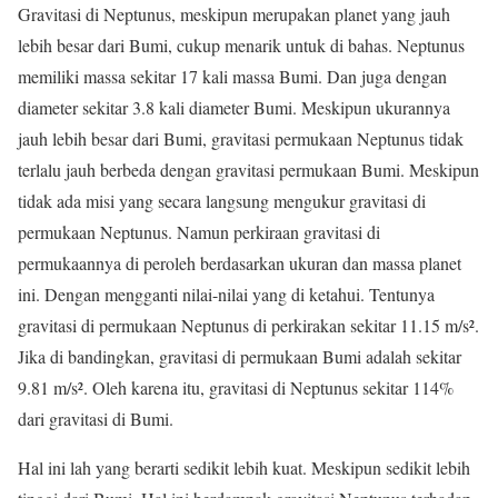
Gravitasi di Neptunus, meskipun merupakan planet yang jauh
lebih besar dari Bumi, cukup menarik untuk di bahas. Neptunus
memiliki massa sekitar 17 kali massa Bumi. Dan juga dengan
diameter sekitar 3.8 kali diameter Bumi. Meskipun ukurannya
jauh lebih besar dari Bumi, gravitasi permukaan Neptunus tidak
terlalu jauh berbeda dengan gravitasi permukaan Bumi. Meskipun
tidak ada misi yang secara langsung mengukur gravitasi di
permukaan Neptunus. Namun perkiraan gravitasi di
permukaannya di peroleh berdasarkan ukuran dan massa planet
ini. Dengan mengganti nilai-nilai yang di ketahui. Tentunya
gravitasi di permukaan Neptunus di perkirakan sekitar 11.15 m/s².
Jika di bandingkan, gravitasi di permukaan Bumi adalah sekitar
9.81 m/s². Oleh karena itu, gravitasi di Neptunus sekitar 114%
dari gravitasi di Bumi.
Hal ini lah yang berarti sedikit lebih kuat. Meskipun sedikit lebih