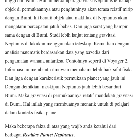
tinggi dari Bumi. Hal ini berdampak gravitasi Neptunus terhadap
objek di permukaannya atau penghuninya akan terasa relatif mirip
dengan Bumi. Ini berarti objek atau makhluk di Neptunus akan
mengalami percepatan jatuh bebas. Dan juga serat yang hampir
sama dengan di Bumi. Studi lebih lanjut tentang gravitasi
Neptunus di lakukan menggunakan teleskop. Kemudian dengan
analisis matematis berdasarkan data yang tersedia dari
pengamatan wahana antariksa. Contohnya seperti di Voyager 2.
Informasi ini membantu ilmuwan memahami lebih baik sifat fisik.
Dan juga dengan karakteristik permukaan planet yang jauh ini.
Dengan demikian, meskipun Neptunus jauh lebih besar dari
Bumi. Maka gravitasi di permukaannya relatif mendekati gravitasi
di Bumi. Hal inilah yang membuatnya menarik untuk di pelajari
dalam konteks fisika planet.
Maka beberapa fakta di atas yang wajib anda ketahui dari
berbagai
Realitas Planet Neptunus
.