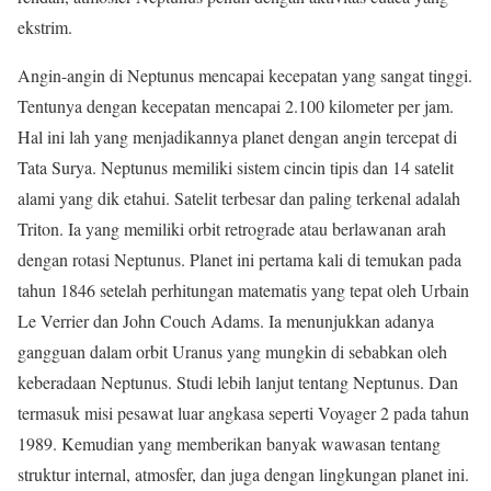
ekstrim.
Angin-angin di Neptunus mencapai kecepatan yang sangat tinggi.
Tentunya dengan kecepatan mencapai 2.100 kilometer per jam.
Hal ini lah yang menjadikannya planet dengan angin tercepat di
Tata Surya. Neptunus memiliki sistem cincin tipis dan 14 satelit
alami yang dik etahui. Satelit terbesar dan paling terkenal adalah
Triton. Ia yang memiliki orbit retrograde atau berlawanan arah
dengan rotasi Neptunus. Planet ini pertama kali di temukan pada
tahun 1846 setelah perhitungan matematis yang tepat oleh Urbain
Le Verrier dan John Couch Adams. Ia menunjukkan adanya
gangguan dalam orbit Uranus yang mungkin di sebabkan oleh
keberadaan Neptunus. Studi lebih lanjut tentang Neptunus. Dan
termasuk misi pesawat luar angkasa seperti Voyager 2 pada tahun
1989. Kemudian yang memberikan banyak wawasan tentang
struktur internal, atmosfer, dan juga dengan lingkungan planet ini.