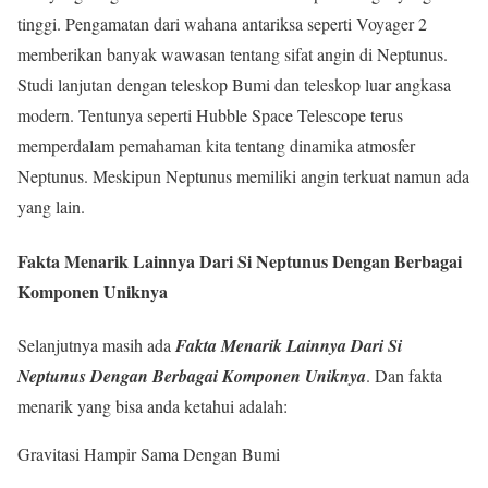
tinggi. Pengamatan dari wahana antariksa seperti Voyager 2
memberikan banyak wawasan tentang sifat angin di Neptunus.
Studi lanjutan dengan teleskop Bumi dan teleskop luar angkasa
modern. Tentunya seperti Hubble Space Telescope terus
memperdalam pemahaman kita tentang dinamika atmosfer
Neptunus. Meskipun Neptunus memiliki angin terkuat namun ada
yang lain.
Fakta Menarik Lainnya Dari Si Neptunus Dengan Berbagai
Komponen Uniknya
Selanjutnya masih ada
Fakta Menarik Lainnya Dari Si
Neptunus Dengan Berbagai Komponen Uniknya
. Dan fakta
menarik yang bisa anda ketahui adalah:
Gravitasi Hampir Sama Dengan Bumi