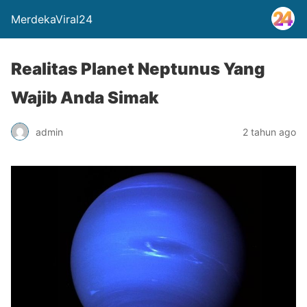
MerdekaViral24
Realitas Planet Neptunus Yang
Wajib Anda Simak
admin
2 tahun ago