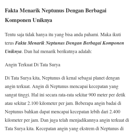
Fakta Menarik Neptunus Dengan Berbagai
Komponen Uniknya
Tentu saja tidak hanya itu yang bisa anda pahami. Maka ikuti
terus
Fakta Menarik Neptunus Dengan Berbagai Komponen
Uniknya
. Dan hal menarik berikutnya adalah:
Angin Terkuat Di Tata Surya
Di Tata Surya kita, Neptunus di kenal sebagai planet dengan
angin terkuat. Angin di Neptunus mencapai kecepatan yang
sangat tinggi. Hal ini secara rata-rata sekitar 900 meter per detik
atau sekitar 2.100 kilometer per jam. Beberapa angin badai di
Neptunus bahkan dapat mencapai kecepatan lebih dari 2.400
kilometer per jam. Dan juga telah menjadikannya angin terkuat di
Tata Surya kita. Kecepatan angin yang ekstrem di Neptunus di