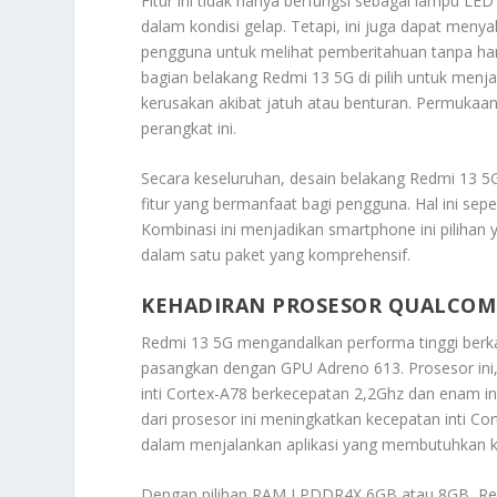
Fitur ini tidak hanya berfungsi sebagai lampu 
dalam kondisi gelap. Tetapi, ini juga dapat menya
pengguna untuk melihat pemberitahuan tanpa haru
bagian belakang Redmi 13 5G di pilih untuk menj
kerusakan akibat jatuh atau benturan. Permuka
perangkat ini.
Secara keseluruhan, desain belakang Redmi 13 5G
fitur yang bermanfaat bagi pengguna. Hal ini se
Kombinasi ini menjadikan smartphone ini piliha
dalam satu paket yang komprehensif.
KEHADIRAN PROSESOR QUALCOM
Redmi 13 5G mengandalkan performa tinggi berk
pasangkan dengan GPU Adreno 613. Prosesor ini, di
inti Cortex-A78 berkecepatan 2,2Ghz dan enam int
dari prosesor ini meningkatkan kecepatan inti Cor
dalam menjalankan aplikasi yang membutuhkan ke
Dengan pilihan RAM LPDDR4X 6GB atau 8GB, Red