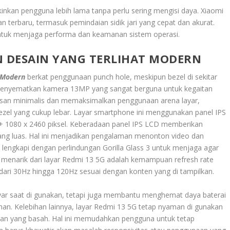
kinkan pengguna lebih lama tanpa perlu sering mengisi daya. Xiaomi
 terbaru, termasuk pemindaian sidik jari yang cepat dan akurat.
untuk menjaga performa dan keamanan sistem operasi.
N DESAIN YANG TERLIHAT MODERN
 Modern
berkat penggunaan punch hole, meskipun bezel di sekitar
ni menyematkan kamera 13MP yang sangat berguna untuk kegaitan
 esan minimalis dan memaksimalkan penggunaan arena layar,
zel yang cukup lebar. Layar smartphone ini menggunakan panel IPS
D+ 1080 x 2460 piksel. Keberadaan panel IPS LCD memberikan
ang luas. Hal ini menjadikan pengalaman menonton video dan
 di lengkapi dengan perlindungan Gorilla Glass 3 untuk menjaga agar
ur menarik dari layar Redmi 13 5G adalah kemampuan refresh rate
i dari 30Hz hingga 120Hz sesuai dengan konten yang di tampilkan.
layar saat di gunakan, tetapi juga membantu menghemat daya baterai
an. Kelebihan lainnya, layar Redmi 13 5G tetap nyaman di gunakan
gan yang basah. Hal ini memudahkan pengguna untuk tetap