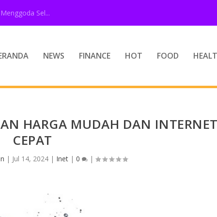
Menggoda Sel...
ERANDA
NEWS
FINANCE
HOT
FOOD
HEAL
NGAN HARGA MUDAH DAN INTERNE
CEPAT
in
|
Jul 14, 2024
|
Inet
|
0
|