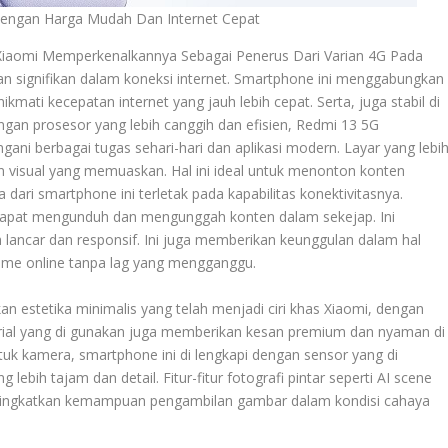
Dengan Harga Mudah Dan Internet Cepat
Xiaomi Memperkenalkannya Sebagai Penerus Dari Varian 4G Pada
tan signifikan dalam koneksi internet. Smartphone ini menggabungkan
ti kecepatan internet yang jauh lebih cepat. Serta, juga stabil di
gan prosesor yang lebih canggih dan efisien, Redmi 13 5G
ni berbagai tugas sehari-hari dan aplikasi modern. Layar yang lebi
n visual yang memuaskan. Hal ini ideal untuk menonton konten
ari smartphone ini terletak pada kapabilitas konektivitasnya.
dapat mengunduh dan mengunggah konten dalam sekejap. Ini
 lancar dan responsif. Ini juga memberikan keunggulan dalam hal
game online tanpa lag yang mengganggu.
 estetika minimalis yang telah menjadi ciri khas Xiaomi, dengan
rial yang di gunakan juga memberikan kesan premium dan nyaman di
tuk kamera, smartphone ini di lengkapi dengan sensor yang di
lebih tajam dan detail. Fitur-fitur fotografi pintar seperti AI scene
eningkatkan kemampuan pengambilan gambar dalam kondisi cahaya