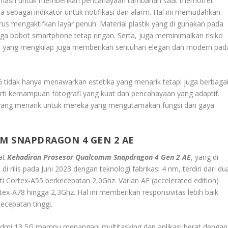
LED flash untuk memberikan pencahayaan tambahan saat memotret
la sebagai indikator untuk notifikasi dan alarm. Hal ini memudahkan
s mengaktifkan layar penuh. Material plastik yang di gunakan pada
aga bobot smartphone tetap ringan. Serta, juga meminimalkan risiko
an yang mengkilap juga memberikan sentuhan elegan dan modern pad
 tidak hanya menawarkan estetika yang menarik tetapi juga berbaga
perti kemampuan fotografi yang kuat dan pencahayaan yang adaptif.
n yang menarik untuk mereka yang mengutamakan fungsi dan gaya
M SNAPDRAGON 4 GEN 2 AE
at
Kehadiran Prosesor Qualcomm Snapdragon 4 Gen 2 AE
, yang di
 rilis pada Juni 2023 dengan teknologi fabrikasi 4 nm, terdiri dari du
i Cortex-A55 berkecepatan 2,0Ghz. Varian AE (accelerated edition)
tex-A78 hingga 2,3Ghz. Hal ini memberikan responsivitas lebih baik
cepatan tinggi.
mi 13 5G mampu menangani multitasking dan aplikasi berat dengan