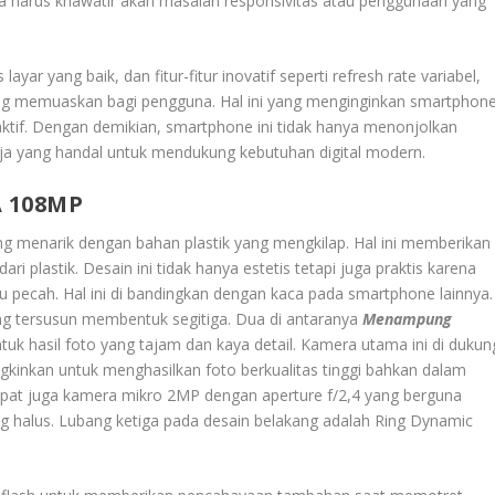
 harus khawatir akan masalah responsivitas atau penggunaan yang
yar yang baik, dan fitur-fitur inovatif seperti refresh rate variabel,
g memuaskan bagi pengguna. Hal ini yang menginginkan smartphon
ktif. Dengan demikian, smartphone ini tidak hanya menonjolkan
rja yang handal untuk mendukung kebutuhan digital modern.
 108MP
ng menarik dengan bahan plastik yang mengkilap. Hal ini memberikan
i plastik. Desain ini tidak hanya estetis tetapi juga praktis karena
au pecah. Hal ini di bandingkan dengan kaca pada smartphone lainnya.
ng tersusun membentuk segitiga. Dua di antaranya
Menampung
tuk hasil foto yang tajam dan kaya detail. Kamera utama ini di dukun
ngkinkan untuk menghasilkan foto berkualitas tinggi bahkan dalam
dapat juga kamera mikro 2MP dengan aperture f/2,4 yang berguna
g halus. Lubang ketiga pada desain belakang adalah Ring Dynamic