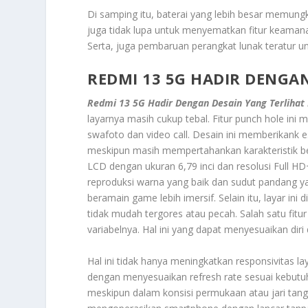
Di samping itu, baterai yang lebih besar memung
juga tidak lupa untuk menyematkan fitur keamanan
Serta, juga pembaruan perangkat lunak teratur 
REDMI 13 5G HADIR DENGA
Redmi 13 5G Hadir Dengan Desain Yang Terlihat
layarnya masih cukup tebal. Fitur punch hole i
swafoto dan video call. Desain ini memberikank
meskipun masih mempertahankan karakteristik be
LCD dengan ukuran 6,79 inci dan resolusi Full H
reproduksi warna yang baik dan sudut pandang y
beramain game lebih imersif. Selain itu, layar ini
tidak mudah tergores atau pecah. Salah satu fit
variabelnya. Hal ini yang dapat menyesuaikan dir
Hal ini tidak hanya meningkatkan responsivitas 
dengan menyesuaikan refresh rate sesuai kebutuh
meskipun dalam konsisi permukaan atau jari tan