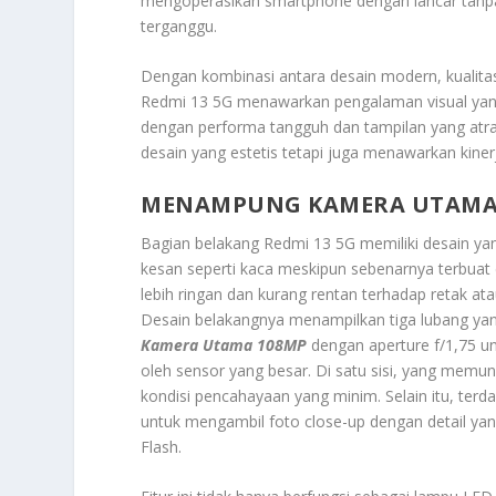
mengoperasikan smartphone dengan lancar tanpa
terganggu.
Dengan kombinasi antara desain modern, kualitas la
Redmi 13 5G menawarkan pengalaman visual yan
dengan performa tangguh dan tampilan yang atra
desain yang estetis tetapi juga menawarkan kine
MENAMPUNG KAMERA UTAMA
Bagian belakang Redmi 13 5G memiliki desain ya
kesan seperti kaca meskipun sebenarnya terbuat dar
lebih ringan dan kurang rentan terhadap retak at
Desain belakangnya menampilkan tiga lubang ya
Kamera Utama 108MP
dengan aperture f/1,75 un
oleh sensor yang besar. Di satu sisi, yang memu
kondisi pencahayaan yang minim. Selain itu, ter
untuk mengambil foto close-up dengan detail yan
Flash.