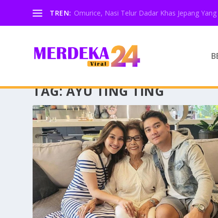
TREN:
Omurice, Nasi Telur Dadar Khas Jepang Yang 
B
TAG:
AYU TING TING