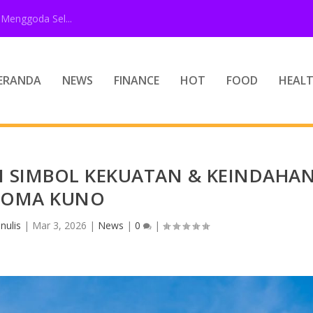
Menggoda Sel...
ERANDA
NEWS
FINANCE
HOT
FOOD
HEAL
SIMBOL KEKUATAN & KEINDAHA
ROMA KUNO
nulis
|
Mar 3, 2026
|
News
|
0
|