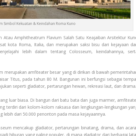
m Simbol Kekuatan & Keindahan Roma Kuno
m Atau Amphitheatrum Flavium Salah Satu Keajaiban Arsitektur Kun
usat kota Roma, Italia, dan merupakan saksi bisu dari kejayaan da
njelajahi lebih dalam tentang Colosseum, keindahannya, sert
 merupakan amfiteater besar yang di dirikan di bawah pemerintaha
aisar Titus, pada tahun 80 M. Bangunan ini berfungsi sebagai tempa
ukan seperti gladiator, pertarungan hewan, rekreasi laut, dan drama
yang luar biasa. Di bangun dari batu bata dan juga marmer, amfiteate
yang terdiri dari kolom-kolom raksasa dan lengkungan-lengkungan yan
g lebih dari 50.000 penonton pada masa kejayaannya.
sseum mencakup gladiator, pertarungan binatang, drama, dan acara
adi hiburan yang paling populer, di mana gladiator dari berbagai lata