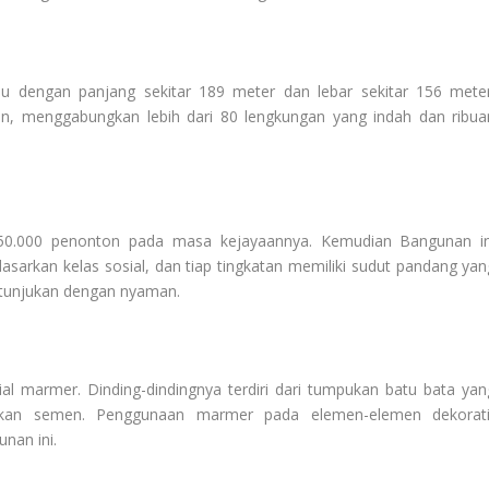
u dengan panjang sekitar 189 meter dan lebar sekitar 156 meter
san, menggabungkan lebih dari 80 lengkungan yang indah dan ribua
50.000 penonton pada masa kejayaannya. Kemudian Bangunan in
asarkan kelas sosial, dan tiap tingkatan memiliki sudut pandang yan
tunjukan dengan nyaman.
al marmer. Dinding-dindingnya terdiri dari tumpukan batu bata yan
kan semen. Penggunaan marmer pada elemen-elemen dekorati
nan ini.