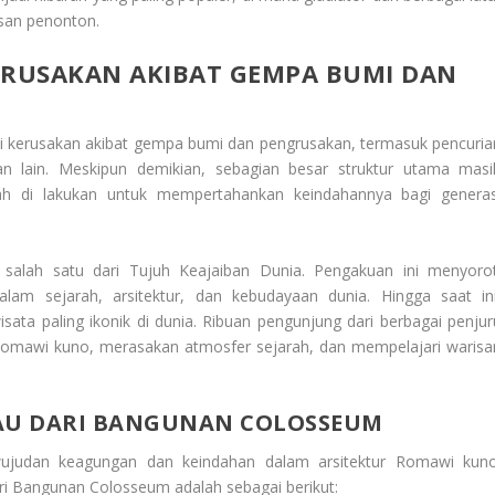
san penonton.
RUSAKAN AKIBAT GEMPA BUMI DAN
kerusakan akibat gempa bumi dan pengrusakan, termasuk pencuria
 lain. Meskipun demikian, sebagian besar struktur utama masi
elah di lakukan untuk mempertahankan keindahannya bagi generas
 salah satu dari Tujuh Keajaiban Dunia. Pengakuan ini menyorot
alam sejarah, arsitektur, dan kebudayaan dunia. Hingga saat ini
sata paling ikonik di dunia. Ribuan pengunjung dari berbagai penjur
Romawi kuno, merasakan atmosfer sejarah, dan mempelajari warisa
AU DARI BANGUNAN COLOSSEUM
wujudan keagungan dan keindahan dalam arsitektur Romawi kuno
ari Bangunan Colosseum
adalah sebagai berikut: