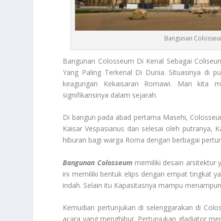
Bangunan Colosseu
Bangunan Colosseum
Di Kenal Sebagai Coliseu
Yang Paling Terkenal Di Dunia. Situasinya di p
keagungan Kekaisaran Romawi. Mari kita me
signifikansinya dalam sejarah.
Di bangun pada abad pertama Masehi, Colosseum
Kaisar Vespasianus dan selesai oleh putranya, K
hiburan bagi warga Roma dengan berbagai pertunj
Bangunan Colosseum
memiliki desain arsitektur 
ini memiliki bentuk elips dengan empat tingkat 
indah. Selain itu Kapasitasnya mampu menampun
Kemudian pertunjukan di selenggarakan di Colo
acara yang menghibur. Pertunjukan gladiator menj