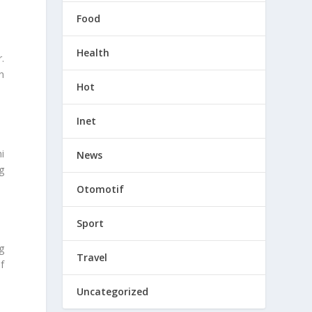
Food
Health
.
n
Hot
Inet
i
News
g
Otomotif
Sport
g
Travel
f
Uncategorized