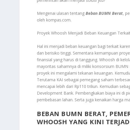
pemerintah akan menjadi solusi jitu?
Mengenai ulasan tentang
Beban BUMN Berat
, p
oleh kompas.com.
Proyek Whoosh Menjadi Beban Keuangan Terkai
Hal ini menjadi beban keuangan bagi terkait ka
dan berisiko tinggi. Sementara kemampuan proy
finansial yang harus di tanggung. Whoosh di kelo
mayoritas sahamnya di miliki konsorsium BUMN Ind
proyek ini mengalami tekanan keuangan. Kemudi
Terutama KAI sebagai pemegang saham terbesar. 
mencapai lebih dari Rp110 triliun. Kemudian sebag
Development Bank. Pembengkakan biaya ini di pic
pembebasan lahan. Serta juga kenaikan harga mat
BEBAN BUMN BERAT, PEMER
WHOOSH YANG KINI TERJAD