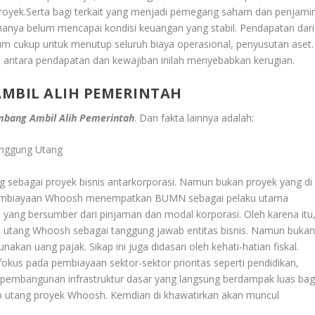
 proyek.Serta bagi terkait yang menjadi pemegang saham dan penjami
anya belum mencapai kondisi keuangan yang stabil. Pendapatan dari
um cukup untuk menutup seluruh biaya operasional, penyusutan aset.
ih antara pendapatan dan kewajiban inilah menyebabkan kerugian.
AMBIL ALIH PEMERINTAH
mbang Ambil Alih Pemerintah
. Dan fakta lainnya adalah:
nggung Utang
ang sebagai proyek bisnis antarkorporasi. Namun bukan proyek yang di
 pembiayaan Whoosh menempatkan BUMN sebagai pelaku utama
yang bersumber dari pinjaman dan modal korporasi. Oleh karena itu
 utang Whoosh sebagai tanggung jawab entitas bisnis. Namun buka
kan uang pajak. Sikap ini juga didasari oleh kehati-hatian fiskal.
kus pada pembiayaan sektor-sektor prioritas seperti pendidikan,
n pembangunan infrastruktur dasar yang langsung berdampak luas bag
p utang proyek Whoosh. Kemdian di khawatirkan akan muncul