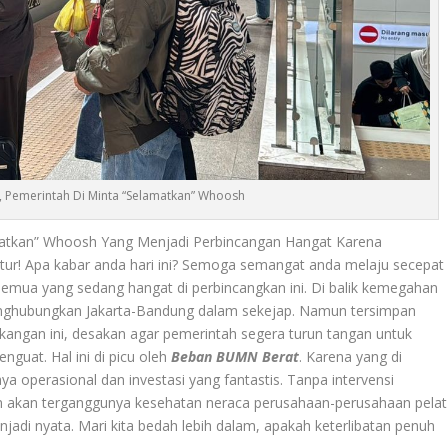
 Pemerintah Di Minta “Selamatkan” Whoosh
matkan” Whoosh Yang Menjadi Perbincangan Hangat Karena
ktur! Apa kabar anda hari ini? Semoga semangat anda melaju secepat
a semua yang sedang hangat di perbincangkan ini. Di balik kemegahan
nghubungkan Jakarta-Bandung dalam sekejap. Namun tersimpan
akangan ini, desakan agar pemerintah segera turun tangan untuk
nguat. Hal ini di picu oleh
Beban BUMN Berat
. Karena yang di
operasional dan investasi yang fantastis. Tanpa intervensi
an akan terganggunya kesehatan neraca perusahaan-perusahaan pelat
adi nyata. Mari kita bedah lebih dalam, apakah keterlibatan penuh