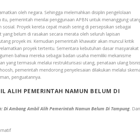
amatkan oleh negara. Sehingga melemahkan disiplin pengelolaan
in itu, pemerintah menilai penggunaan APBN untuk menanggung utan
 sosial. Proyek kereta cepat masih sering di persepsikan sebagai
 yang belum di rasakan secara merata oleh seluruh lapisan
utang proyek ini. Kemudian pemerintah khawatir akan muncul kritik
yelamatkan proyek tertentu. Sementara kebutuhan dasar masyarakat
argumen bahwa mereka sebagai badan usaha memiliki mekanisme
an yang termasuk melalui restrukturisasi utang, penataan ulang bisnis
Whoosh, pemerintah mendorong penyelesaian dilakukan melalui skem
njaman, penguatannya.
IL ALIH PEMERINTAH NAMUN BELUM DI
: Di Ambang Ambil Alih Pemerintah Namun Belum Di Tampung
. Da
rnatif