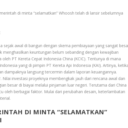
emerintah di minta “selamatkan” Whoosh telah di lansir sebelumnya
t
rena sejak awal di bangun dengan skema pembiayaan yang sangat besa
ek menghasilkan keuntungan belum sebanding dengan kewajiban
la oleh PT Kereta Cepat Indonesia China (KCIC). Tentunya di mana
onesia yang di pimpin PT Kereta Api Indonesia (KAI). Artinya, ketik
an dampaknya langsung tercermin dalam laporan keuangannya.
Nilai investasi proyeknya membengkak jauh dari rencana awal dan
ian besar di biayai melalui pinjaman luar negeri. Terutama dari China
u oleh berbagai faktor. Mulai dari perubahan desain, keterlambatan
erial.
INTAH DI MINTA “SELAMATKAN”
I