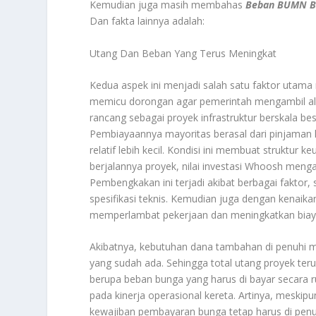
Kemudian juga masih membahas
Beban BUMN Be
Dan fakta lainnya adalah:
Utang Dan Beban Yang Terus Meningkat
Kedua aspek ini menjadi salah satu faktor utam
memicu dorongan agar pemerintah mengambil al
rancang sebagai proyek infrastruktur berskala be
Pembiayaannya mayoritas berasal dari pinjaman 
relatif lebih kecil. Kondisi ini membuat struktur
berjalannya proyek, nilai investasi Whoosh meng
Pembengkakan ini terjadi akibat berbagai faktor
spesifikasi teknis. Kemudian juga dengan kenaik
memperlambat pekerjaan dan meningkatkan biay
Akibatnya, kebutuhan dana tambahan di penuhi m
yang sudah ada. Sehingga total utang proyek te
berupa beban bunga yang harus di bayar secara ru
pada kinerja operasional kereta. Artinya, mesk
kewajiban pembayaran bunga tetap harus di penuh