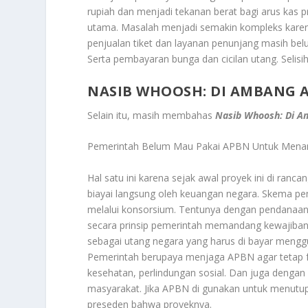
rupiah dan menjadi tekanan berat bagi arus kas
utama. Masalah menjadi semakin kompleks karen
penjualan tiket dan layanan penunjang masih bel
Serta pembayaran bunga dan cicilan utang. Selis
NASIB WHOOSH: DI AMBANG 
Selain itu, masih membahas
Nasib Whoosh: Di A
Pemerintah Belum Mau Pakai APBN Untuk Mena
Hal satu ini karena sejak awal proyek ini di ranc
biayai langsung oleh keuangan negara. Skema
melalui konsorsium. Tentunya dengan pendanaan 
secara prinsip pemerintah memandang kewajiban
sebagai utang negara yang harus di bayar mengguna
Pemerintah berupaya menjaga APBN agar tetap fo
kesehatan, perlindungan sosial. Dan juga denga
masyarakat. Jika APBN di gunakan untuk menutu
preseden bahwa proyeknya.