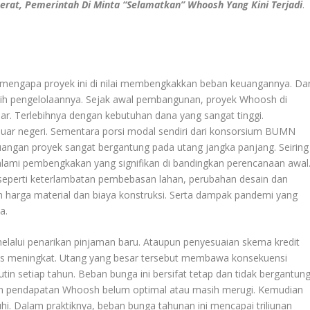
rat, Pemerintah Di Minta “Selamatkan” Whoosh Yang Kini Terjadi
.
a mengapa proyek ini di nilai membengkakkan beban keuangannya. Da
ih pengelolaannya. Sejak awal pembangunan, proyek Whoosh di
sar. Terlebihnya dengan kebutuhan dana yang sangat tinggi.
luar negeri. Sementara porsi modal sendiri dari konsorsium BUMN
 keuangan proyek sangat bergantung pada utang jangka panjang. Seiring
alami pembengkakan yang signifikan di bandingkan perencanaan awal
, seperti keterlambatan pembebasan lahan, perubahan desain dan
an harga material dan biaya konstruksi. Serta dampak pandemi yang
a.
elalui penarikan pinjaman baru. Ataupun penyesuaian skema kredit
rus meningkat. Utang yang besar tersebut membawa konsekuensi
tin setiap tahun. Beban bunga ini bersifat tetap dan tidak bergantun
ipun pendapatan Whoosh belum optimal atau masih merugi. Kemudian
i. Dalam praktiknya, beban bunga tahunan ini mencapai triliunan