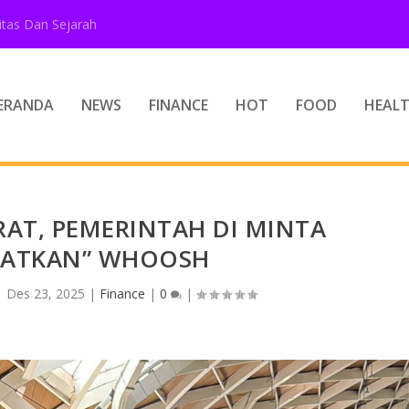
tas Dan Sejarah
ERANDA
NEWS
FINANCE
HOT
FOOD
HEAL
AT, PEMERINTAH DI MINTA
MATKAN” WHOOSH
|
Des 23, 2025
|
Finance
|
0
|