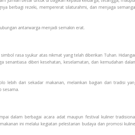
lam jumlah besar untuk di bagikan kepada keluarga, tetangga, maupu
ngnya berbagi rezeki, mempererat silaturahmi, dan menjaga semanga
hubungan antarwarga menjadi semakin erat.
 simbol rasa syukur atas nikmat yang telah diberikan Tuhan. Hidanga
rga senantiasa diberi kesehatan, keselamatan, dan kemudahan dala
kolo lebih dari sekadar makanan, melainkan bagian dari tradisi yan
ap sesama.
mpai dalam berbagai acara adat maupun festival kuliner tradisional
akanan ini melalui kegiatan pelestarian budaya dan promosi kuline