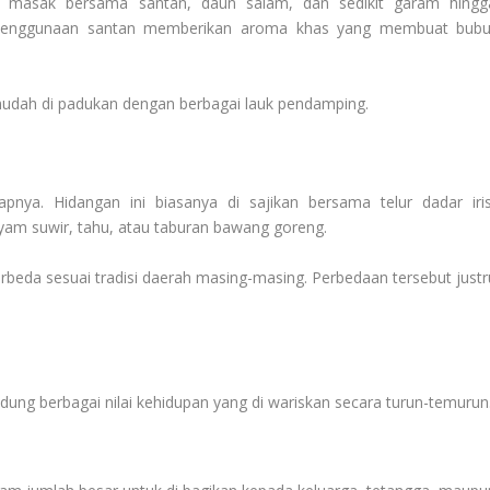
i masak bersama santan, daun salam, dan sedikit garam hingg
. Penggunaan santan memberikan aroma khas yang membuat bubu
a mudah di padukan dengan berbagai lauk pendamping.
pnya. Hidangan ini biasanya di sajikan bersama telur dadar iris
yam suwir, tahu, atau taburan bawang goreng.
berbeda sesuai tradisi daerah masing-masing. Perbedaan tersebut justr
ng berbagai nilai kehidupan yang di wariskan secara turun-temurun