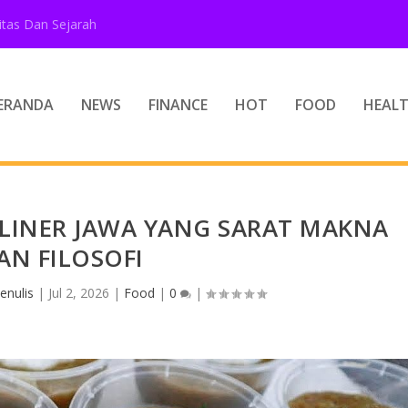
tas Dan Sejarah
ERANDA
NEWS
FINANCE
HOT
FOOD
HEAL
LINER JAWA YANG SARAT MAKNA
AN FILOSOFI
enulis
|
Jul 2, 2026
|
Food
|
0
|