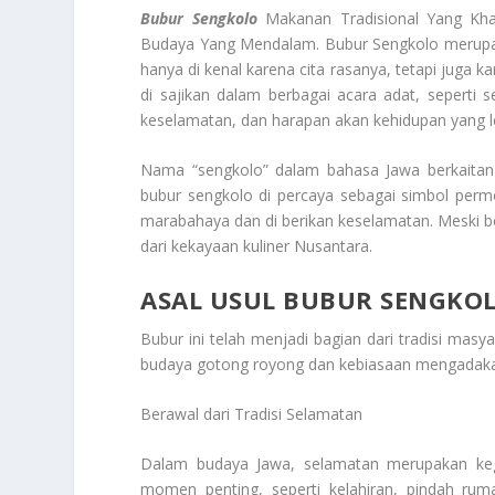
Bubur Sengkolo
Makanan Tradisional Yang Kh
Budaya Yang Mendalam. Bubur Sengkolo merupaka
hanya di kenal karena cita rasanya, tetapi juga k
di sajikan dalam berbagai acara adat, seperti 
keselamatan, dan harapan akan kehidupan yang le
Nama “sengkolo” dalam bahasa Jawa berkaitan 
bubur sengkolo di percaya sebagai simbol per
marabahaya dan di berikan keselamatan. Meski bera
dari kekayaan kuliner Nusantara.
ASAL USUL BUBUR SENGKO
Bubur ini telah menjadi bagian dari tradisi mas
budaya gotong royong dan kebiasaan mengadaka
Berawal dari Tradisi Selamatan
Dalam budaya Jawa, selamatan merupakan ke
momen penting, seperti kelahiran, pindah ruma