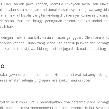
as Dari Daerah Jawa Tengah, Memiliki Kekayaan Rasa Dan Makn
n salah satu hidangan tradisional khas masyarakat Jawa yang tida
arena makna filosofis yang terkandung di dalamnya. Kuliner ini biasany
selamatan, syukuran, hingga peringatan tertentu sebagai simbol doa
bih baik.
dengan makna musibah, kesialan, atau gangguan. Oleh karena itu
mohonan kepada Tuhan Yang Maha Esa agar di jauhkan dari berbaga
kar dari tradisi Jawa, hidangan ini kini juga di nikmati sebagai bagia
LO
yarakat Jawa selama berabad-abad. Hidangan ini erat kaitannya denga
n selamatan sebagai ungkapan rasa syukur maupun doa.
giatan berkumpul untuk memanjatkan doa bersama pada berbaga
h, panen, hingga memperingati hari-hari tertentu. Bubur sengkol