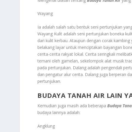
Mengenai ulasan tentang
Budaya Tanah Air
yang 
Wayang
Ia adalah salah satu bentuk seni pertunjukan yan
Wayang Kulit adalah seni pertunjukan boneka kuli
dari kulit kerbau. Ataupun dengan corak kambing 
belakang layar untuk menciptakan bayangan bon
cerita-cerita rakyat lokal. Cerita seringkali meli
temani oleh gamelan, sekelompok alat musik tra
pada pertunjukan. Dalang adalah pengendali per
dan pengatur alur cerita. Dalang juga berperan 
pertunjukan.
BUDAYA TANAH AIR LAIN 
Kemudian juga masih ada beberapa
Budaya Tana
budaya lainnya adalah:
Angklung