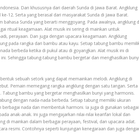
i Indonesia. Dan khususnya dari daerah Sunda di Jawa Barat. Angklung
ke-12. Serta yang berasal dari masyarakat Sunda di Jawa Barat.
am bahasa Sunda yang berarti menggoyang. Pada awalnya, angklung d
i ritual keagamaan. Alat musik ini sering di mainkan untuk
n padi, perayaan. Dan juga dengan upacara keagamaan. Angklung
tung pada rangka dari bambu atau kayu. Setiap tabung bambu memilik
ada berbeda ketika di pukul atau di goyangkan. Alat musik ini di
ni. Sehingga tabung-tabung bambu bergetar dan menghasilkan bunyi
entuk sebuah setork yang dapat memainkan melodi. Angklung di
ebut. Pemain memegang rangka angklung dengan satu tangan. Serta
 Tabung bambu yang bergetar menghasilkan bunyi yang harmonis.
a tabung dengan nada-nada berbeda. Setiap tabung memiliki ukuran
n berbagai nada dan membentuk harmoni. Ia juga di gunakan sebagai
da anak-anak. Ini juga mengajarkan nilai-nilai kearifan lokal dan
ing di mainkan dalam berbagai perayaan, festival, dan upacara adat.
-acara resmi. Contohnya seperti kunjungan kenegaraan dan juga denga