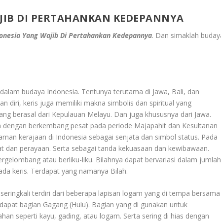
JIB DI PERTAHANKAN KEDEPANNYA
onesia Yang Wajib Di Pertahankan Kedepannya
. Dan simaklah buday
g dalam budaya Indonesia. Tentunya terutama di Jawa, Bali, dan
n diri, keris juga memiliki makna simbolis dan spiritual yang
ang berasal dari Kepulauan Melayu. Dan juga khususnya dari Jawa.
rta dengan berkembang pesat pada periode Majapahit dan Kesultanan
 zaman kerajaan di Indonesia sebagai senjata dan simbol status. Pada
adat dan perayaan. Serta sebagai tanda kekuasaan dan kewibawaan.
ergelombang atau berliku-liku. Bilahnya dapat bervariasi dalam jumla
pada keris. Terdapat yang namanya Bilah.
seringkali terdiri dari beberapa lapisan logam yang di tempa bersama
apat bagian Gagang (Hulu). Bagian yang di gunakan untuk
an seperti kayu, gading, atau logam. Serta sering di hias dengan