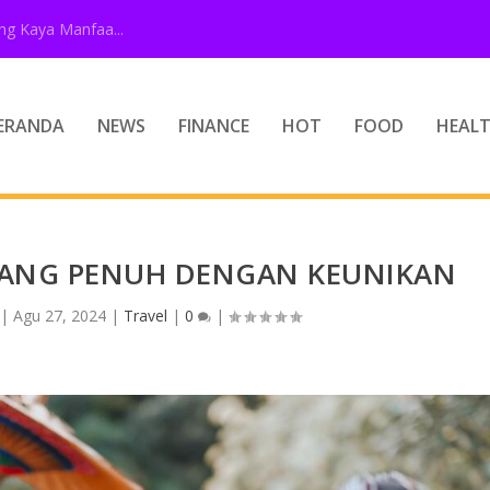
g Kaya Manfaa...
ERANDA
NEWS
FINANCE
HOT
FOOD
HEAL
YANG PENUH DENGAN KEUNIKAN
|
Agu 27, 2024
|
Travel
|
0
|