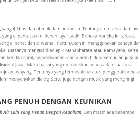
penuh dengan keunikan telah di tayangkan oleh Blibli.com.
g sangat khas dan otentik dari Indonesia. Tentunya terutama dari Jawa
t yang di pentaskan di depan layar putih. Boneka-boneka ini terbuat
yang di pahat dan di warnai. Pertunjukan ini menggunakan cahaya dar
eka. Biasanya mengisahkan epik Mahabharata atau Ramayana, serta
batkan konflik moral, kepahlawanan, dan ajaran hidup. Kemudian juga di
disional Jawa. Maka hal ini yang memberikan nuansa dan suasana
tunjukan wayang. Tentunya yang termasuk narator, penggerak boneka
dalam menyanyikan dialog. Serta juga dengan musik yang mengiringi
YANG PENUH DENGAN KEUNIKAN
h Air Lain Yang Penuh Dengan Keunikan
. Dan masih ada beberapa