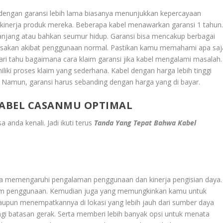
l dengan garansi lebih lama biasanya menunjukkan kepercayaan
kinerja produk mereka. Beberapa kabel menawarkan garansi 1 tahun
 panjang atau bahkan seumur hidup. Garansi bisa mencakup berbagai
kerusakan akibat penggunaan normal. Pastikan kamu memahami apa saj
Cari tahu bagaimana cara klaim garansi jika kabel mengalami masalah.
iki proses klaim yang sederhana. Kabel dengan harga lebih tinggi
ik. Namun, garansi harus sebanding dengan harga yang di bayar.
ABEL CASANMU OPTIMAL
sa anda kenali. Jadi ikuti terus
Tanda Yang Tepat Bahwa Kabel
isa memengaruhi pengalaman penggunaan dan kinerja pengisian daya.
alam penggunaan. Kemudian juga yang memungkinkan kamu untuk
upun menempatkannya di lokasi yang lebih jauh dari sumber daya
angi batasan gerak. Serta memberi lebih banyak opsi untuk menata