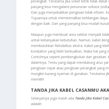
perangkat. Terutama jika soket listrik tidak de
panjang bisa mengalami penurunan voltase (volta
Dan juga menyebabkan pengisian tidak efisien. Ka
Tujuannya untuk meminimalkan kehilangan daya. K
dengan baik. Dan yang panjang bisa mudah kusut
Maupun juga membuat area sekitar menjadi tidak
untuk kebanyakan kebutuhan. Namun, kabel denga
membutuhkan fleksibilitas ekstra. Kabel yang leb
konduktor yang lebih berkualitas. Maka hal yang
Contohnya seperti pembengkokan dan gesekan. Kab
dalamnya. Tentu yang dapat mendukung arus yang 
pengisian cepat atau pengisian perangkat yang me
mungkin kurang nyaman di gunakan. Terutama jika 
memilih!
TANDA JIKA KABEL CASANMU AK
Selanjutnya juga masih ada
Tanda Jika Kabel C
adalah: