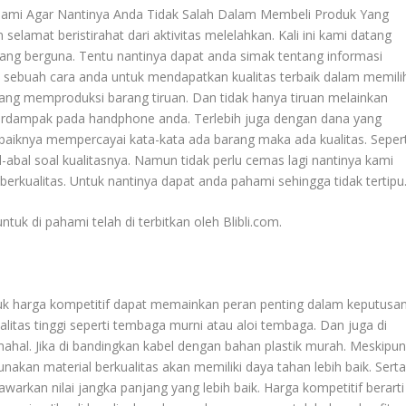
ahami Agar Nantinya Anda Tidak Salah Dalam Membeli Produk Yang
elamat beristirahat dari aktivitas melelahkan. Kali ini kami datang
ang berguna. Tentu nantinya dapat anda simak tentang informasi
an sebuah cara anda untuk mendapatkan kualitas terbaik dalam memili
 yang memproduksi barang tiruan. Dan tidak hanya tiruan melainkan
berdampak pada handphone anda. Terlebih juga dengan dana yang
ebaiknya mempercayai kata-kata ada barang maka ada kualitas. Sepert
l-abal soal kualitasnya. Namun tidak perlu cemas lagi nantinya kami
berkualitas. Untuk nantinya dapat anda pahami sehingga tidak tertipu
ntuk di pahami telah di terbitkan oleh Blibli.com.
uk harga kompetitif dapat memainkan peran penting dalam keputusa
alitas tinggi seperti tembaga murni atau aloi tembaga. Dan juga di
 mahal. Jika di bandingkan kabel dengan bahan plastik murah. Meskipu
nakan material berkualitas akan memiliki daya tahan lebih baik. Sert
warkan nilai jangka panjang yang lebih baik. Harga kompetitif berarti