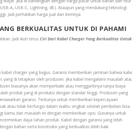
 wajar. Jika di bandingkan dengan harga pasar untuk bahan dan fitur
USB-A, USB-C, Lightning, dll.). Ataupun yang mendukung teknologi
ggi. Jadi perhatikan harga jual dari itemnya.
 YANG BERKUALITAS UNTUK DI PAHAMI
ikan. Jadi ikuti terus
Ciri Dari Kabel Charger Yang Berkualitas Untuk
dari kabel charger yang bagus. Garansi memberikan jaminan bahwa kabe
s yang di tetapkan oleh produsen. Jika kabel mengalami masalah ata
odusen biasanya akan memperbaiki atau menggantinya tanpa biaya
lah produk yang di produksi dengan standar tinggi. Produsen yang
menawarkan garansi. Tentunya untuk memberikan kepercayaan
k atau tidak berfungsi dalam waktu singkat setelah pembelian bisa
dungi kamu dari masalah ini dengan memberikan opsi. Gunanya untuk
ncerminkan daya tahan produk. Kabel dengan garansi yang lebih
dengan bahan serta konstruksi yang berkualitas lebih baik.