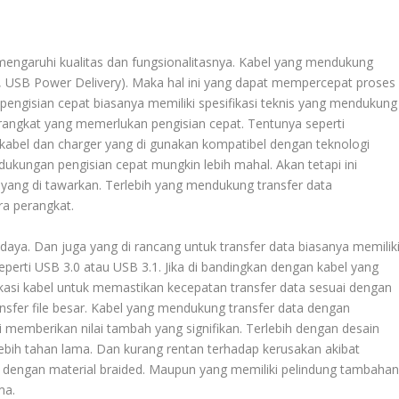
mengaruhi kualitas dan fungsionalitasnya. Kabel yang mendukung
, USB Power Delivery). Maka hal ini yang dapat mempercepat proses
engisian cepat biasanya memiliki spesifikasi teknis yang mendukung
 perangkat yang memerlukan pengisian cepat. Tentunya seperti
abel dan charger yang di gunakan kompatibel dengan teknologi
kungan pengisian cepat mungkin lebih mahal. Akan tetapi ini
 yang di tawarkan. Terlebih yang mendukung transfer data
a perangkat.
 daya. Dan juga yang di rancang untuk transfer data biasanya memilik
eperti USB 3.0 atau USB 3.1. Jika di bandingkan dengan kabel yang
kasi kabel untuk memastikan kecepatan transfer data sesuai dengan
sfer file besar. Kabel yang mendukung transfer data dengan
i memberikan nilai tambah yang signifikan. Terlebih dengan desain
lebih tahan lama. Dan kurang rentan terhadap kerusakan akibat
i dengan material braided. Maupun yang memiliki pelindung tambaha
ma.