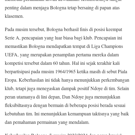
penting dalam menjaga Bologna tetap bersaing di papan atas
klasemen.
Pada musim tersebut, Bologna berhasil finis di posisi keempat
Serie A, pencapaian yang luar biasa bagi klub. Pencapaian ini
memastikan Bologna mendapatkan tempat di Liga Champions
UEFA, yang merupakan penampilan pertama mereka dalam
kompetisi tersebut dalam 60 tahun. Hal ini sejak terakhir kali
berpartisipasi pada musim 1964/1965 ketika masih di sebut Piala
Eropa. Keberhasilan ini tidak hanya menunjukkan perkembangan
klub, tetapi juga menegaskan dampak positif Ndoye di tim. Selain
peran utamanya di lini depan, Dan Ndoye juga menunjukkan
fleksibiltasnya dengan bermain di beberapa posisi berada sesuai
kebutuhan tim. Ini menunjukkan kemampuan taktisnya yang baik
dan pemahaman permainan yang mendalam.