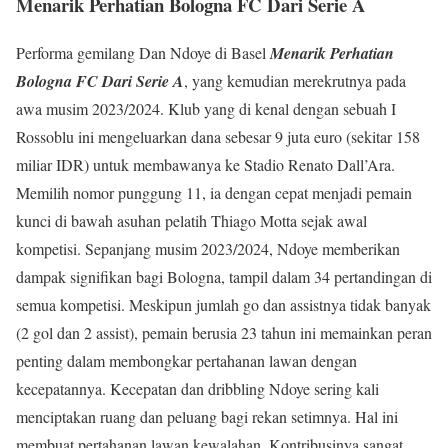
Menarik Perhatian Bologna FC Dari Serie A
Performa gemilang Dan Ndoye di Basel
Menarik Perhatian
Bologna FC Dari Serie A
, yang kemudian merekrutnya pada
awa musim 2023/2024. Klub yang di kenal dengan sebuah I
Rossoblu ini mengeluarkan dana sebesar 9 juta euro (sekitar 158
miliar IDR) untuk membawanya ke Stadio Renato Dall’Ara.
Memilih nomor punggung 11, ia dengan cepat menjadi pemain
kunci di bawah asuhan pelatih Thiago Motta sejak awal
kompetisi. Sepanjang musim 2023/2024, Ndoye memberikan
dampak signifikan bagi Bologna, tampil dalam 34 pertandingan di
semua kompetisi. Meskipun jumlah go dan assistnya tidak banyak
(2 gol dan 2 assist), pemain berusia 23 tahun ini memainkan peran
penting dalam membongkar pertahanan lawan dengan
kecepatannya. Kecepatan dan dribbling Ndoye sering kali
menciptakan ruang dan peluang bagi rekan setimnya. Hal ini
membuat pertahanan lawan kewalahan. Kontribusinya sangat