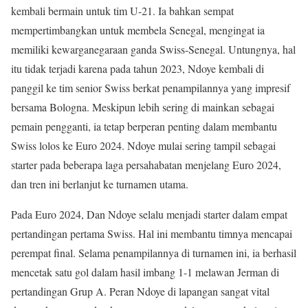
kembali bermain untuk tim U-21. Ia bahkan sempat
mempertimbangkan untuk membela Senegal, mengingat ia
memiliki kewarganegaraan ganda Swiss-Senegal. Untungnya, hal
itu tidak terjadi karena pada tahun 2023, Ndoye kembali di
panggil ke tim senior Swiss berkat penampilannya yang impresif
bersama Bologna. Meskipun lebih sering di mainkan sebagai
pemain pengganti, ia tetap berperan penting dalam membantu
Swiss lolos ke Euro 2024. Ndoye mulai sering tampil sebagai
starter pada beberapa laga persahabatan menjelang Euro 2024,
dan tren ini berlanjut ke turnamen utama.
Pada Euro 2024, Dan Ndoye selalu menjadi starter dalam empat
pertandingan pertama Swiss. Hal ini membantu timnya mencapai
perempat final. Selama penampilannya di turnamen ini, ia berhasil
mencetak satu gol dalam hasil imbang 1-1 melawan Jerman di
pertandingan Grup A. Peran Ndoye di lapangan sangat vital