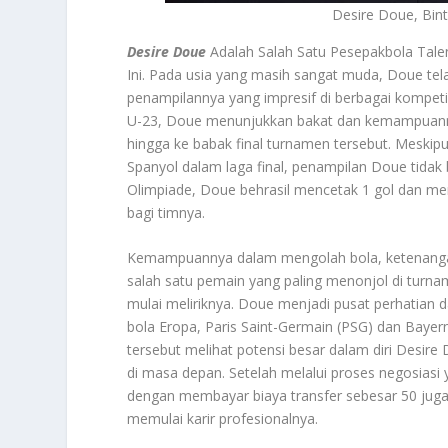
Desire Doue, Bin
Desire Doue
Adalah Salah Satu Pesepakbola Tale
Ini. Pada usia yang masih sangat muda, Doue te
penampilannya yang impresif di berbagai kompetis
U-23, Doue menunjukkan bakat dan kemampuanny
hingga ke babak final turnamen tersebut. Meskipu
Spanyol dalam laga final, penampilan Doue tidak
Olimpiade, Doue behrasil mencetak 1 gol dan mem
bagi timnya.
Kemampuannya dalam mengolah bola, ketenangan 
salah satu pemain yang paling menonjol di turna
mulai meliriknya. Doue menjadi pusat perhatian 
bola Eropa, Paris Saint-Germain (PSG) dan Bayer
tersebut melihat potensi besar dalam diri Desir
di masa depan. Setelah melalui proses negosiasi
dengan membayar biaya transfer sebesar 50 juga
memulai karir profesionalnya.