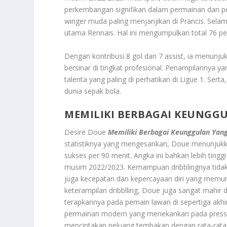
perkembangan signifikan dalam permainan dan pe
winger muda paling menjanjikan di Prancis. Sel
utama Rennais. Hal ini mengumpulkan total 76 p
Dengan kontribusi 8 gol dan 7 assist, ia menun
bersinar di tingkat profesional. Penampilannya 
talenta yang paling di perhatikan di Ligue 1. Se
dunia sepak bola.
MEMILIKI BERBAGAI KEUNGG
Desire Doue
Memiliki Berbagai Keunggulan Yan
statistiknya yang mengesankan, Doue menunjukka
sukses per 90 menit. Angka ini bahkan lebih ting
musim 2022/2023. Kemampuan dribblingnya tidak h
juga kecepatan dan kepercayaan diri yang memun
keterampilan dribblling, Doue juga sangat mahi
terapkannya pada pemain lawan di sepertiga akh
permainan modern yang menekankan pada press t
menciptakan peluang tembakan dengan rata-rata 