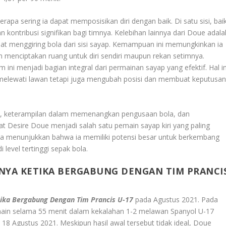
apa sering ia dapat memposisikan diri dengan baik. Di satu sisi, bai
ntribusi signifikan bagi timnya. Kelebihan lainnya dari Doue adala
aat menggiring bola dari sisi sayap. Kemampuan ini memungkinkan ia
 menciptakan ruang untuk diri sendiri maupun rekan setimnya.
ni menjadi bagian integral dari permainan sayap yang efektif. Hal in
elewati lawan tetapi juga mengubah posisi dan membuat keputusa
l, keterampilan dalam memenangkan pengusaan bola, dan
 Desire Doue menjadi salah satu pemain sayap kiri yang paling
nya menunjukkan bahwa ia memiliki potensi besar untuk berkembang
 level tertinggi sepak bola.
NYA KETIKA BERGABUNG DENGAN TIM PRANCI
tika Bergabung Dengan Tim Prancis U-17
pada Agustus 2021. Pada
rmain selama 55 menit dalam kekalahan 1-2 melawan Spanyol U-17
18 Agustus 2021. Meskipun hasil awal tersebut tidak ideal, Doue