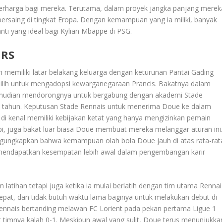
berharga bagi mereka. Terutama, dalam proyek jangka panjang merek
ersaing di tingkat Eropa. Dengan kemampuan yang ia miliki, banyak
i yang ideal bagi Kylian Mbappe di PSG.
ERS
n memiliki latar belakang keluarga dengan keturunan Pantai Gading
emilih untuk mengadopsi kewarganegaraan Prancis. Bakatnya dalam
g kemudian mendorongnya untuk bergabung dengan akademi Stade
a 5 tahun. Keputusan Stade Rennais untuk menerima Doue ke dalam
 di kenal memiliki kebijakan ketat yang hanya mengizinkan pemain
api, juga bakat luar biasa Doue membuat mereka melanggar aturan ini
ngungkapkan bahwa kemampuan olah bola Doue jauh di atas rata-rat
 mendapatkan kesempatan lebih awal dalam pengembangan karir
am latihan tetapi juga ketika ia mulai berlatih dengan tim utama Rennai
epat, dan tidak butuh waktu lama baginya untuk melakukan debut di
 Rennais bertanding melawan FC Lorient pada pekan pertama Ligue 1
 timnya kalah 0-1. Meskipun awal yang sulit, Doue terus menunjukka