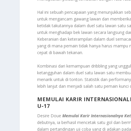
Hal ini sebuah pencapaian yang menunjukkan seber
untuk mengancam gawang lawan dan memberikan ko
ketidak takutannya dalam duel satu lawan satu s
untuk menghadapi bek lawan secara langsung dan
Keberanian dan keterampilan dalam duel semacam i
yang di mana pemain tidak hanya harus mampu m
cepat di bawah tekanan.
Kombinasi dari kemampuan dribbling yang unggu
ketangguhan dalam duel satu lawan satu membuat
menarik untuk di tonton. Statistik dan performa
lebih lanjut dan menjadi salah satu pemain kunci di
MEMULAI KARIR INTERNASIONAL
U-17
Desire Doue
Memulai Karir Internasionalnya Ke
debutnya, ia berhasil mencetak satu gol dan be
dalam pertandingan uji coba yang di adakan pada 