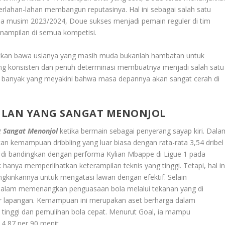
rlahan-lahan membangun reputasinya. Hal ini sebagai salah satu
ama musim 2023/2024, Doue sukses menjadi pemain reguler di tim
enampilan di semua kompetisi.
jukkan bawa usianya yang masih muda bukanlah hambatan untuk
yang konsisten dan penuh determinasi membuatnya menjadi salah satu
rta, banyak yang meyakini bahwa masa depannya akan sangat cerah di
ULAN YANG SANGAT MENONJOL
g Sangat Menonjol
ketika bermain sebagai penyerang sayap kiri. Dala
n kemampuan dribbling yang luar biasa dengan rata-rata 3,54 dribel
gi di bandingkan dengan performa Kylian Mbappe di Ligue 1 pada
anya memperlihatkan keterampilan teknis yang tinggi. Tetapi, hal in
gkinkannya untuk mengatasi lawan dengan efektif. Selain
r dalam memenangkan penguasaan bola melalui tekanan yang di
ir lapangan. Kemampuan ini merupakan aset berharga dalam
inggi dan pemulihan bola cepat. Menurut Goal, ia mampu
4,87 per 90 menit.