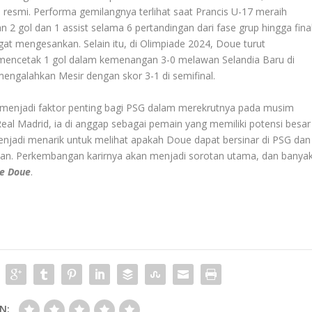
resmi. Performa gemilangnya terlihat saat Prancis U-17 meraih
 gol dan 1 assist selama 6 pertandingan dari fase grup hingga final
t mengesankan. Selain itu, di Olimpiade 2024, Doue turut
 mencetak 1 gol dalam kemenangan 3-0 melawan Selandia Baru di
mengalahkan Mesir dengan skor 3-1 di semifinal.
al menjadi faktor penting bagi PSG dalam merekrutnya pada musim
al Madrid, ia di anggap sebagai pemain yang memiliki potensi besar
njadi menarik untuk melihat apakah Doue dapat bersinar di PSG dan
pan. Perkembangan karirnya akan menjadi sorotan utama, dan banya
re Doue
.
N: