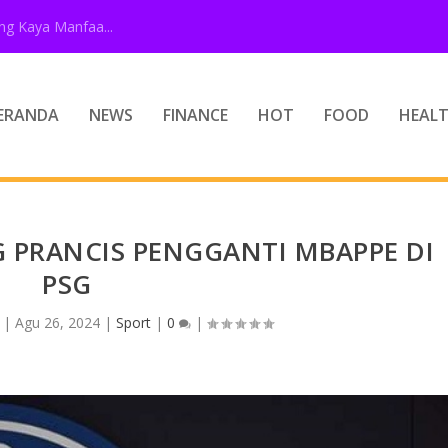
g Kaya Manfaa...
ERANDA
NEWS
FINANCE
HOT
FOOD
HEAL
G PRANCIS PENGGANTI MBAPPE DI
PSG
|
Agu 26, 2024
|
Sport
|
0
|