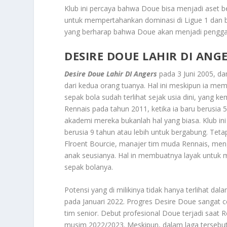
Klub ini percaya bahwa Doue bisa menjadi aset 
untuk mempertahankan dominasi di Ligue 1 dan b
yang berharap bahwa Doue akan menjadi penggant
DESIRE DOUE LAHIR DI ANG
Desire Doue Lahir DI Angers
pada 3 Juni 2005, da
dari kedua orang tuanya. Hal ini meskipun ia m
sepak bola sudah terlihat sejak usia dini, yan
Rennais pada tahun 2011, ketika ia baru berusi
akademi mereka bukanlah hal yang biasa. Klub ini
berusia 9 tahun atau lebih untuk bergabung. Tet
Flroent Bourcie, manajer tim muda Rennais, me
anak seusianya. Hal in membuatnya layak untuk
sepak bolanya.
Potensi yang di milikinya tidak hanya terlihat dal
pada Januari 2022. Progres Desire Doue sangat c
tim senior. Debut profesional Doue terjadi saat
musim 2022/2023. Meskipun, dalam laga tersebut