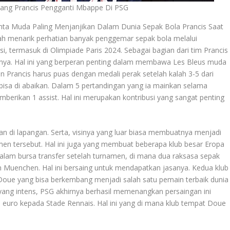
tang Prancis Pengganti Mbappe Di PSG
nta Muda Paling Menjanjikan Dalam Dunia Sepak Bola Prancis Saat
lah menarik perhatian banyak penggemar sepak bola melalui
i, termasuk di Olimpiade Paris 2024. Sebagai bagian dari tim Prancis
a. Hal ini yang berperan penting dalam membawa Les Bleus muda
n Prancis harus puas dengan medali perak setelah kalah 3-5 dari
 bisa di abaikan. Dalam 5 pertandingan yang ia mainkan selama
berikan 1 assist. Hal ini merupakan kontribusi yang sangat penting
di lapangan. Serta, visinya yang luar biasa membuatnya menjadi
men tersebut. Hal ini juga yang membuat beberapa klub besar Eropa
dalam bursa transfer setelah turnamen, di mana dua raksasa sepak
n Muenchen. Hal ini bersaing untuk mendapatkan jasanya. Kedua klub
e Doue yang bisa berkembang menjadi salah satu pemain terbaik dunia
 yang intens, PSG akhirnya berhasil memenangkan persaingan ini
 euro kepada Stade Rennais. Hal ini yang di mana klub tempat Doue