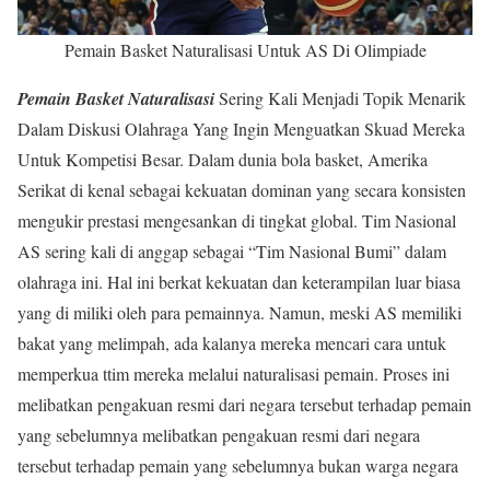
Pemain Basket Naturalisasi Untuk AS Di Olimpiade
Pemain Basket Naturalisasi
Sering Kali Menjadi Topik Menarik
Dalam Diskusi Olahraga Yang Ingin Menguatkan Skuad Mereka
Untuk Kompetisi Besar. Dalam dunia bola basket, Amerika
Serikat di kenal sebagai kekuatan dominan yang secara konsisten
mengukir prestasi mengesankan di tingkat global. Tim Nasional
AS sering kali di anggap sebagai “Tim Nasional Bumi” dalam
olahraga ini. Hal ini berkat kekuatan dan keterampilan luar biasa
yang di miliki oleh para pemainnya. Namun, meski AS memiliki
bakat yang melimpah, ada kalanya mereka mencari cara untuk
memperkua ttim mereka melalui naturalisasi pemain. Proses ini
melibatkan pengakuan resmi dari negara tersebut terhadap pemain
yang sebelumnya melibatkan pengakuan resmi dari negara
tersebut terhadap pemain yang sebelumnya bukan warga negara