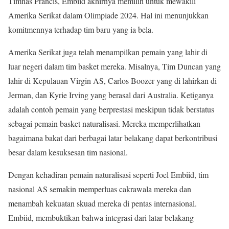
Timnas Prancis, Embiid akhirnya memilih untuk mewakili
Amerika Serikat dalam Olimpiade 2024. Hal ini menunjukkan
komitmennya terhadap tim baru yang ia bela.
Amerika Serikat juga telah menampilkan pemain yang lahir di
luar negeri dalam tim basket mereka. Misalnya, Tim Duncan yang
lahir di Kepulauan Virgin AS, Carlos Boozer yang di lahirkan di
Jerman, dan Kyrie Irving yang berasal dari Australia. Ketiganya
adalah contoh pemain yang berprestasi meskipun tidak berstatus
sebagai pemain basket naturalisasi. Mereka memperlihatkan
bagaimana bakat dari berbagai latar belakang dapat berkontribusi
besar dalam kesuksesan tim nasional.
Dengan kehadiran pemain naturalisasi seperti Joel Embiid, tim
nasional AS semakin memperluas cakrawala mereka dan
menambah kekuatan skuad mereka di pentas internasional.
Embiid, membuktikan bahwa integrasi dari latar belakang