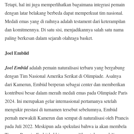
Tetapi, hal ini juga memperlihatkan bagaimana integrasi pemain
dengan latar belakang berbeda dapat memperkuat tim nasional.
Medali emas yang di raihnya adalah testament dari keterampilan
dan komitmennya. Di satu sisi, menjadikannya salah satu nama
paling berkesan dalam sejarah olahraga basket.
Joel Embiid
Joel Embiid
adalah pemain naturalisasi terbaru yang bergabung
dengan Tim Nasional Amerika Serikat di Olimpiade. Asalnya
dari Kamerun, Embiid berperan sebagai center dan memberikan
kontribusi besar dalam meraih medali emas pada Olimpiade Paris
2024. Ini merupakan gelar internasional pertamanya setelah
mengukir prestasi di turnamen tersebut sebelumnya, Embiid
pernah mewakili Kamerun dan sempat di naturalisasi oleh Prancis
pada Juli 2022. Meskipun ada spekulasi bahwa ia akan membela