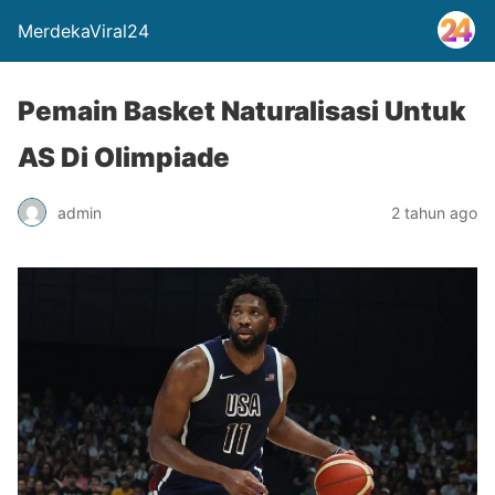
MerdekaViral24
Pemain Basket Naturalisasi Untuk
AS Di Olimpiade
admin
2 tahun ago