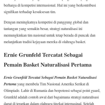
berharga di kompetisi internasional. Hal ini yang berkontribusi
signifikan terhadap kesuksesan tim.
Dengan meningkatnya kompetisi di panggung global dan
tantangan yang semakin besar, strategi naturalisasi ini
memungkinkan tim nasional untuk tetap berada di puncak dan
melanjutkan tradisi kejayaan mereka di olahraga basket.
Ernie Grunfeld Tercatat Sebagai
Pemain Basket Naturalisasi Pertama
Ernie Grunfeld Tercatat Sebagai Pemain Basket Naturalisasi
Pertama
yang membela Tim Nasional Amerika Serikat di
Olimpiade. Lahir di Rumania dan berpotensi sebagai point guard,
Grunfeld adalah contoh awal dari bagaimana strategi naturalisasi
dapat di terapkan dalam olahraga tingkat internasinal. Setelah