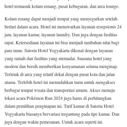
hotel termasuk kolam renang, pusat kebugaran, dan area lounge.
Kolam renang dapat menjadi tempat yang menyegarkan setelah
berlari dalam acara. Hotel ini menawarkan layanan resepsionis 24
jam, layanan kamar, layanan laundry. Dan juga dengan fasilitas
rapat. Ketersediaan layanan ini bisa menjadi tambahan nilai bagi
para tamu. Satoria Hotel Yogyakarta dikenal dengan layanan
yang ramah dan fasilitas yang memadai. Suasana hotel yang
modern dan bersih memberikan kenyamanan selama menginap.
Terletak di area yang relatif dekat dengan pusat kota dan jalan
utama. Terlebih hotel ini memudahkan tamu untuk mengakses
berbagai tempat wisata dan transportasi umum. Akses menuju
lokasi acara Pokémon Run 2024 juga harus di perhitungkan
dalam pemilihan penginapan ini. Tarif kamar di Satoria Hotel
Yogyakarta biasanya bervariasi tergantung pada tipe kamar. Dan
juga dengan waktu pemesanan. Untuk acara seperti ini.