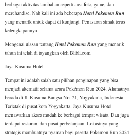
berbagai aktivitas tambahan seperti area foto, game, dan
merchandise. Nah kali ini ada beberapa
Hotel Pokemon Run
yang menarik untuk dapat di kunjungi. Penasaran simak terus
kelengkapannya.
Mengenai ulasan tentang
Hotel Pokemon Run
yang menarik
tahun ini telah di tayangkan oleh Blibli.com.
Jaya Kusuma Hotel
Tempat ini adalah salah satu pilihan penginapan yang bisa
menjadi alternatif selama acara Pokémon Run 2024. Alamatnya
berada di Jl. Kusuma Bangsa No. 21, Yogyakarta, Indonesia.
Terletak di pusat kota Yogyakarta, Jaya Kusuma Hotel
menawarkan akses mudah ke berbagai tempat wisata. Dan juga
terdapat restoran, dan pusat perbelanjaan. Lokasinya yang
strategis membuatnya nyaman bagi peserta Pokémon Run 2024