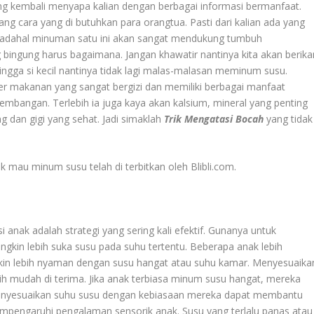
g kembali menyapa kalian dengan berbagai informasi bermanfaat.
ang cara yang di butuhkan para orangtua. Pasti dari kalian ada yang
adahal minuman satu ini akan sangat mendukung tumbuh
g bingung harus bagaimana. Jangan khawatir nantinya kita akan berika
ingga si kecil nantinya tidak lagi malas-malasan meminum susu.
er makanan yang sangat bergizi dan memiliki berbagai manfaat
mbangan. Terlebih ia juga kaya akan kalsium, mineral yang penting
 dan gigi yang sehat. Jadi simaklah
Trik Mengatasi Bocah
yang tidak
k mau minum susu telah di terbitkan oleh Blibli.com.
anak adalah strategi yang sering kali efektif. Gunanya untuk
in lebih suka susu pada suhu tertentu. Beberapa anak lebih
kin lebih nyaman dengan susu hangat atau suhu kamar. Menyesuaika
h mudah di terima. Jika anak terbiasa minum susu hangat, mereka
Menyesuaikan suhu susu dengan kebiasaan mereka dapat membantu
pengaruhi pengalaman sensorik anak. Susu yang terlalu panas atau