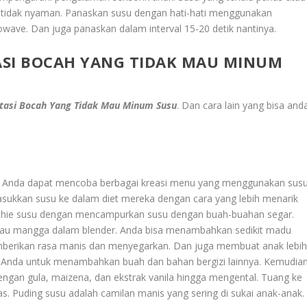
 tidak nyaman. Panaskan susu dengan hati-hati menggunakan
ave. Dan juga panaskan dalam interval 15-20 detik nantinya.
ASI BOCAH YANG TIDAK MAU MINUM
atasi Bocah Yang Tidak Mau Minum Susu
. Dan cara lain yang bisa and
g. Anda dapat mencoba berbagai kreasi menu yang menggunakan sus
ukkan susu ke dalam diet mereka dengan cara yang lebih menarik
ie susu dengan mencampurkan susu dengan buah-buahan segar.
atau mangga dalam blender. Anda bisa menambahkan sedikit madu
berikan rasa manis dan menyegarkan. Dan juga membuat anak lebi
 Anda untuk menambahkan buah dan bahan bergizi lainnya. Kemudia
gan gula, maizena, dan ekstrak vanila hingga mengental. Tuang ke
s. Puding susu adalah camilan manis yang sering di sukai anak-anak.