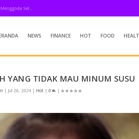
Menggoda Sel...
ERANDA
NEWS
FINANCE
HOT
FOOD
HEAL
AH YANG TIDAK MAU MINUM SUSU
in
|
Jul 26, 2024
|
Hot
|
0
|