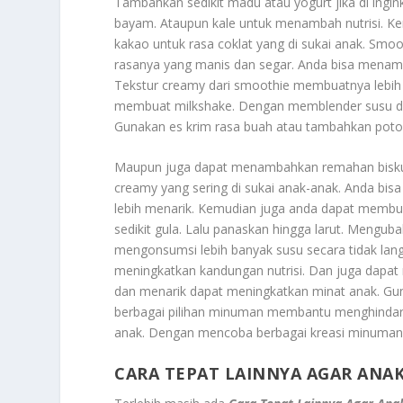
Tambahkan sedikit madu atau yogurt jika di in
bayam. Ataupun kale untuk menambah nutrisi. 
kakao untuk rasa coklat yang di sukai anak. Sm
rasanya yang manis dan segar. Anda bisa menamba
Tekstur creamy dari smoothie membuatnya lebih
membuat milkshake. Dengan memblender susu dengan
Gunakan es krim rasa buah atau tambahkan poto
Maupun juga dapat menambahkan remahan biskui
creamy yang sering di sukai anak-anak. Anda bi
lebih menarik. Kemudian juga anda dapat memb
sedikit gula. Lalu panaskan hingga larut. Meng
mengonsumsi lebih banyak susu secara tidak lan
meningkatkan kandungan nutrisi. Dan juga dapa
dan menarik dapat meningkatkan minat anak. Gu
berbagai pilihan minuman membantu menghindari
anak. Dengan mencoba berbagai kreasi minuman
CARA TEPAT LAINNYA AGAR ANA