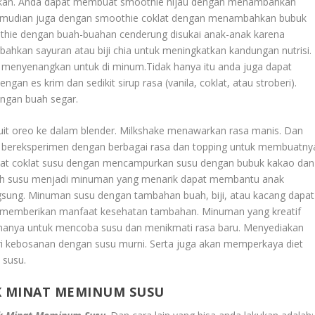
ginkan. Anda dapat membuat smoothie hijau dengan menambahkan
Kemudian juga dengan smoothie coklat dengan menambahkan bubuk
oothie dengan buah-buahan cenderung disukai anak-anak karena
hkan sayuran atau biji chia untuk meningkatkan kandungan nutrisi.
 menyenangkan untuk di minum.Tidak hanya itu anda juga dapat
 es krim dan sedikit sirup rasa (vanila, coklat, atau stroberi).
ngan buah segar.
t oreo ke dalam blender. Milkshake menawarkan rasa manis. Dan
sa bereksperimen dengan berbagai rasa dan topping untuk membuatny
uat coklat susu dengan mencampurkan susu dengan bubuk kakao dan
ubah susu menjadi minuman yang menarik dapat membantu anak
gsung. Minuman susu dengan tambahan buah, biji, atau kacang dapat
t memberikan manfaat kesehatan tambahan. Minuman yang kreatif
nanya untuk mencoba susu dan menikmati rasa baru. Menyediakan
 kebosanan dengan susu murni. Serta juga akan memperkaya diet
 susu.
K MINAT MEMINUM SUSU