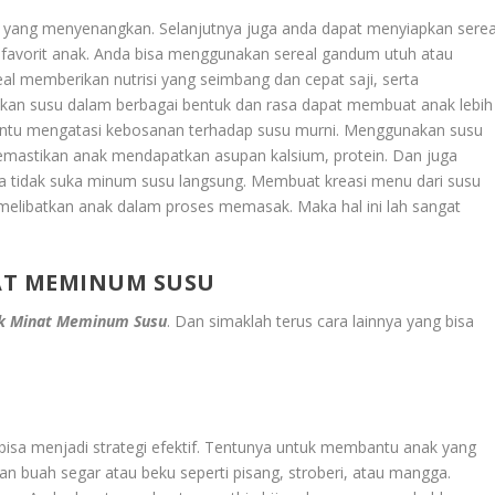
a yang menyenangkan. Selanjutnya juga anda dapat menyiapkan serea
 favorit anak. Anda bisa menggunakan sereal gandum utuh atau
al memberikan nutrisi yang seimbang dan cepat saji, serta
kan susu dalam berbagai bentuk dan rasa dapat membuat anak lebih
antu mengatasi kebosanan terhadap susu murni. Menggunakan susu
mastikan anak mendapatkan asupan kalsium, protein. Dan juga
eka tidak suka minum susu langsung. Membuat kreasi menu dari susu
elibatkan anak dalam proses memasak. Maka hal ini lah sangat
AT MEMINUM SUSU
ak Minat Meminum Susu
. Dan simaklah terus cara lainnya yang bisa
sa menjadi strategi efektif. Tentunya untuk membantu anak yang
 buah segar atau beku seperti pisang, stroberi, atau mangga.