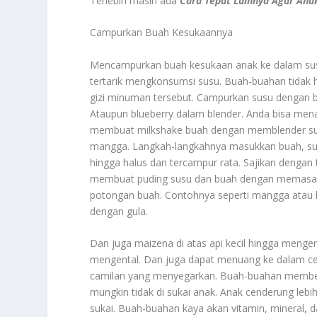
Terlebih masih ada
Cara Tepat Lainnya Agar An
Campurkan Buah Kesukaannya
Mencampurkan buah kesukaan anak ke dalam susu
tertarik mengkonsumsi susu. Buah-buahan tidak 
gizi minuman tersebut. Campurkan susu dengan b
Ataupun blueberry dalam blender. Anda bisa men
membuat milkshake buah dengan memblender susu 
mangga. Langkah-langkahnya masukkan buah, sus
hingga halus dan tercampur rata. Sajikan dengan
membuat puding susu dan buah dengan memasak
potongan buah. Contohnya seperti mangga atau 
dengan gula.
Dan juga maizena di atas api kecil hingga meng
mengental. Dan juga dapat menuang ke dalam cet
camilan yang menyegarkan. Buah-buahan memberi
mungkin tidak di sukai anak. Anak cenderung leb
sukai. Buah-buahan kaya akan vitamin, mineral, 