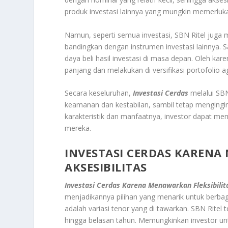
produk investasi lainnya yang mungkin memerluk
Namun, seperti semua investasi, SBN Ritel juga m
bandingkan dengan instrumen investasi lainnya. S
daya beli hasil investasi di masa depan. Oleh k
panjang dan melakukan di versifikasi portofolio ag
Secara keseluruhan,
Investasi Cerdas
melalui SBN
keamanan dan kestabilan, sambil tetap mengingi
karakteristik dan manfaatnya, investor dapat me
mereka.
INVESTASI CERDAS KARENA
AKSESIBILITAS
Investasi Cerdas Karena Menawarkan Fleksibilita
menjadikannya pilihan yang menarik untuk berbagai 
adalah variasi tenor yang di tawarkan. SBN Ritel
hingga belasan tahun. Memungkinkan investor unt