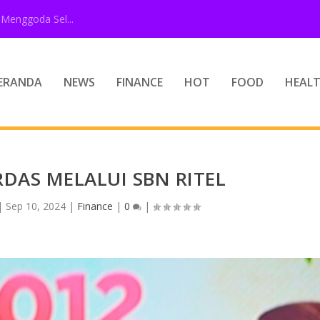
Menggoda Sel...
ERANDA
NEWS
FINANCE
HOT
FOOD
HEAL
RDAS MELALUI SBN RITEL
|
Sep 10, 2024
|
Finance
|
0
|