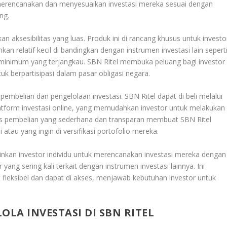
 merencanakan dan menyesuaikan investasi mereka sesuai dengan
ng.
kan aksesibilitas yang luas. Produk ini di rancang khusus untuk investo
kan relatif kecil di bandingkan dengan instrumen investasi lain sepert
i minimum yang terjangkau. SBN Ritel membuka peluang bagi investor
k berpartisipasi dalam pasar obligasi negara.
pembelian dan pengelolaan investasi. SBN Ritel dapat di beli melalui
platform investasi online, yang memudahkan investor untuk melakukan
es pembelian yang sederhana dan transparan membuat SBN Ritel
tau yang ingin di versifikasi portofolio mereka.
nkan investor individu untuk merencanakan investasi mereka dengan
ang sering kali terkait dengan instrumen investasi lainnya. Ini
 fleksibel dan dapat di akses, menjawab kebutuhan investor untuk
OLA INVESTASI DI SBN RITEL