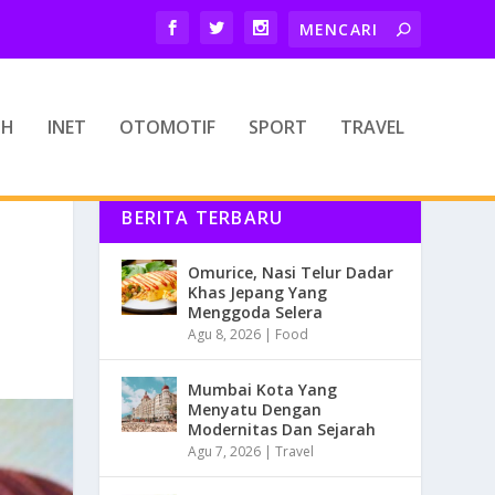
TH
INET
OTOMOTIF
SPORT
TRAVEL
BERITA TERBARU
Omurice, Nasi Telur Dadar
Khas Jepang Yang
Menggoda Selera
Agu 8, 2026
|
Food
Mumbai Kota Yang
Menyatu Dengan
Modernitas Dan Sejarah
Agu 7, 2026
|
Travel