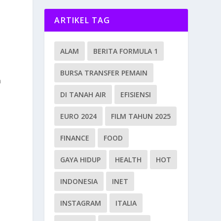
ARTIKEL TAG
ALAM
BERITA FORMULA 1
BURSA TRANSFER PEMAIN
n
DI TANAH AIR
EFISIENSI
EURO 2024
FILM TAHUN 2025
FINANCE
FOOD
GAYA HIDUP
HEALTH
HOT
INDONESIA
INET
INSTAGRAM
ITALIA