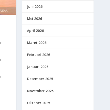
Juni 2026
Mei 2026
April 2026
r
Maret 2026
Februari 2026
n
Januari 2026
n
Desember 2025
November 2025
Oktober 2025