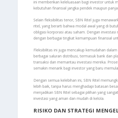
ini memberikan keleluasaan bagi investor untuk
kebutuhan finansial jangka pendek maupun panja
Selain fleksibilitas tenor, SBN Ritel juga menawar
ritel, yang berarti bahwa modal awal yang di butuh
obligasi korporasi atau saham. Dengan investas
dengan berbagai tingkat kemampuan finansial untu
Fleksibilitas ini juga mencakup kemudahan dalam 
berbagai saluran distribusi, termasuk bank dan 
transaksi dan memantau investasi mereka. Pros
semakin menarik bagi investor yang baru memulai a
Dengan semua kelebihan ini, SBN Ritel memungki
lebih baik, tanpa harus menghadapi batasan besar y
menjadikan SBN Ritel sebagai pilihan yang sangat
investasi yang aman dan mudah di kelola.
RISIKO DAN STRATEGI MENGEL