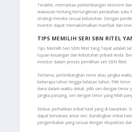
Terakhir, memantau perkembangan ekonomi dan k
wawasan tentang kemungkinan perubahan suku bu
strategi mereka sesuai kebutuhan. Dengan pendeka
investor dapat memaksimalkan manfaat dari inves
TIPS MEMILIH SERI SBN RITEL Y
Tips Memilih Seri SBN Ritel Yang Tepat adalah l
tujuan keuangan dan kebutuhan pribadi Anda. Be
investor dalam proses pemilihan seri SBN Ritel.
Pertama, pertimbangkan tenor atau jangka waktu i
beberapa tahun hingga belasan tahun. Pilih teno
dana dalam waktu dekat, pilih seri dengan tenor y
jangka panjang, seri dengan tenor yang lebih panj
Kedua, perhatikan imbal hasil yang di tawarkan. 
dapat bervariasi antar seri. Bandingkan imbal ha
pengembalian yang sesuai dengan ekspektasi da