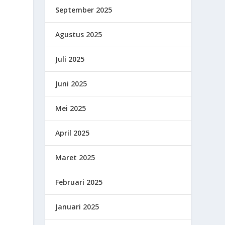
September 2025
Agustus 2025
Juli 2025
Juni 2025
Mei 2025
April 2025
Maret 2025
Februari 2025
Januari 2025
l