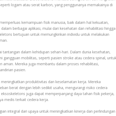
t seperti logam atau serat karbon, yang penggunanya memakainya di
 memperluas kemampuan fisik manusia, baik dalam hal kekuatan,
alam berbagai aplikasi, mulai dari kesehatan dan rehabilitasi hingga
oskeletons bertujuan untuk memungkinkan individu untuk melakukan
aman.
ai tantangan dalam kehidupan sehari-hari. Dalam dunia kesehatan,
gangguan mobilitas, seperti pasien stroke atau cedera spinal, untu
n aman. Mereka juga membantu dalam proses rehabilitasi,
ndirian pasien.
uk meningkatkan produktivitas dan keselamatan kerja. Mereka
 berat dengan lebih sedikit usaha, mengurangi risiko cedera
tu, eksoskeletons juga dapat memperpanjang daya tahan fisik pekerja,
a medis terkait cedera kerja.
ian integral dari upaya untuk meningkatkan kinerja dan perlindungan