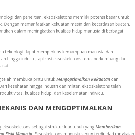
ologi dan penelitian, eksoskeletons memiliki potensi besar untuk
isik. Dengan memanfaatkan kekuatan mesin dan kecerdasan buatan,
antikan dalam meningkatkan kualitas hidup manusia di berbagai
mana teknologi dapat memperluas kemampuan manusia dan
an hingga industri, aplikasi eksoskeletons terus berkembang dan
akat.
ng telah membuka pintu untuk
Mengoptimalkan Kekuatan
dan
ari kesehatan hingga industri dan militer, eksoskeletons telah
ktivitas, kualitas hidup, dan keselamatan individu.
EKANIS DAN MENGOPTIMALKAN
 eksoskeletons sebagai struktur luar tubuh yang
Memberikan
n Fisik Manusia
. Eksoskeletons manusia sering terdiri dari rangkaian