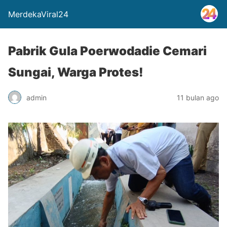
MerdekaViral24
Pabrik Gula Poerwodadie Cemari
Sungai, Warga Protes!
admin
11 bulan ago