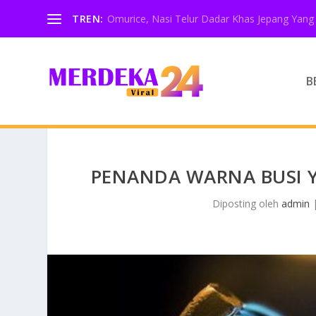
TREN:
Omurice, Nasi Telur Dadar Khas Jepang Yang 
B
PENANDA WARNA BUSI 
Diposting oleh
admin