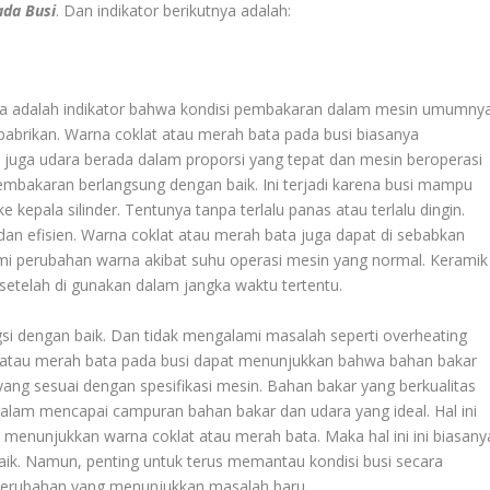
ada Busi
. Dan indikator berikutnya adalah:
ta adalah indikator bahwa kondisi pembakaran dalam mesin umumny
 pabrikan. Warna coklat atau merah bata pada busi biasanya
uga udara berada dalam proporsi yang tepat dan mesin beroperasi
embakaran berlangsung dengan baik. Ini terjadi karena busi mampu
 kepala silinder. Tentunya tanpa terlalu panas atau terlalu dingin.
an efisien. Warna coklat atau merah bata juga dapat di sebabkan
ami perubahan warna akibat suhu operasi mesin yang normal. Keramik
etelah di gunakan dalam jangka waktu tertentu.
si dengan baik. Dan tidak mengalami masalah seperti overheating
t atau merah bata pada busi dapat menunjukkan bahwa bahan bakar
yang sesuai dengan spesifikasi mesin. Bahan bakar yang berkualitas
alam mencapai campuran bahan bakar dan udara yang ideal. Hal ini
i menunjukkan warna coklat atau merah bata. Maka hal ini ini biasany
aik. Namun, penting untuk terus memantau kondisi busi secara
 perubahan yang menunjukkan masalah baru.