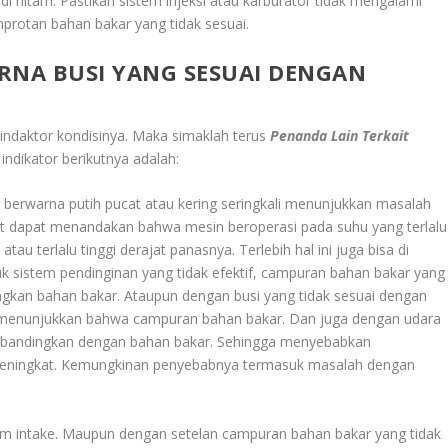
i hitam. Pastikan sistem injeksi atau karburator tidak mengalami
protan bahan bakar yang tidak sesuai.
RNA BUSI YANG SESUAI DENGAN
indaktor kondisinya. Maka simaklah terus
Penanda Lain Terkait
 indikator berikutnya adalah:
 berwarna putih pucat atau kering seringkali menunjukkan masalah
at dapat menandakan bahwa mesin beroperasi pada suhu yang terlalu
s atau terlalu tinggi derajat panasnya. Terlebih hal ini juga bisa di
k sistem pendinginan yang tidak efektif, campuran bahan bakar yang
ingkan bahan bakar. Ataupun dengan busi yang tidak sesuai dengan
isa menunjukkan bahwa campuran bahan bakar. Dan juga dengan udara
ra di bandingkan dengan bahan bakar. Sehingga menyebabkan
 meningkat. Kemungkinan penyebabnya termasuk masalah dengan
em intake. Maupun dengan setelan campuran bahan bakar yang tidak