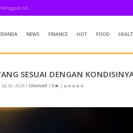
Menggoda Sel...
ERANDA
NEWS
FINANCE
HOT
FOOD
HEAL
YANG SESUAI DENGAN KONDISINY
|
Jul 30, 2024
|
Otomotif
|
0
|