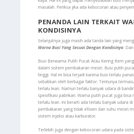
kaya. Hal ini yang dapat menyebabkan busi menjad
masalah. Periksa jika ada kebocoran atau penyem
PENANDA LAIN TERKAIT WA
KONDISINYA
Selanjutnya juga masih ada tanda lain yang meng
Warna Busi Yang Sesuai Dengan Kondisinya
. Dan
Busi Berwarna Putih Pucat Atau Kering Item yang
dalam sistem pembakaran mesin. Busi putih puc
tinggi. Hal ini bisa terjadi karena busi terlalu pana
sebabkan oleh berbagai faktor. Tentunya termasu
terlalu lean. Namun terlalu banyak udara di band
spesifikasi pabrikan. Warna putih pucat juga b
terlalu lean. Ini berarti ada terlalu banyak uda
pembakaran yang tidak efisien dan suhu mesin
sistem injeksi atau karburator.
Terlebih juga dengan kebocoran udara pada sist