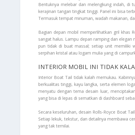
Bentuknya melebar dan melengkung indah, di tu
kerajinan tangan tingkat tinggi. Panel ini bisa
Termasuk tempat minuman, wadah makanan, dan pe
Bagian depan mobil memperlihatkan gril khas R
sangat halus. Lampu depan ramping dan elegan 
pun tidak di buat massal; setiap unit memilik
serpihan kristal atau logam mulia yang di campu
INTERIOR MOBIL INI TIDAK KA
Interior Boat Tail tidak kalah memukau. Kabinny
berkualitas tinggi, kayu langka, serta elemen log
menyatu dengan tema desain luar, menciptakan
yang bisa di lepas di sematkan di dashboard se
Secara keseluruhan, desain Rolls-Royce Boat Tail
Setiap lekuk, tekstur, dan detailnya membawa ce
yang tak ternilai.