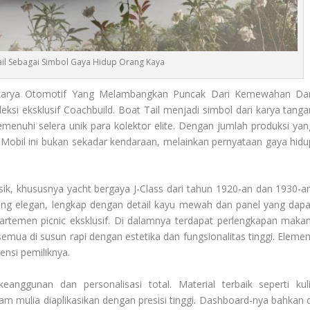
ail Sebagai Simbol Gaya Hidup Orang Kaya
karya Otomotif Yang Melambangkan Puncak Dari Kemewahan Da
leksi eksklusif Coachbuild. Boat Tail menjadi simbol dari karya tanga
menuhi selera unik para kolektor elite. Dengan jumlah produksi yan
a. Mobil ini bukan sekadar kendaraan, melainkan pernyataan gaya hidu
lasik, khususnya yacht bergaya J-Class dari tahun 1920-an dan 1930-an
ang elegan, lengkap dengan detail kayu mewah dan panel yang dapa
rtemen picnic eksklusif. Di dalamnya terdapat perlengkapan makan
ua di susun rapi dengan estetika dan fungsionalitas tinggi. Elemen
ensi pemiliknya.
nggunan dan personalisasi total. Material terbaik seperti kuli
gam mulia diaplikasikan dengan presisi tinggi. Dashboard-nya bahkan d