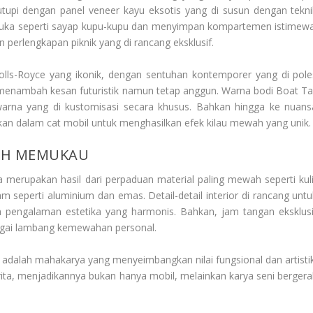
tupi dengan panel veneer kayu eksotis yang di susun dengan tekni
 terbuka seperti sayap kupu-kupu dan menyimpan kompartemen istimewa
rlengkapan piknik yang di rancang eksklusif.
olls-Royce yang ikonik, dengan sentuhan kontemporer yang di pole
menambah kesan futuristik namun tetap anggun. Warna bodi Boat Tai
i warna yang di kustomisasi secara khusus. Bahkan hingga ke nuans
rkan dalam cat mobil untuk menghasilkan efek kilau mewah yang unik.
LAH MEMUKAU
a merupakan hasil dari perpaduan material paling mewah seperti kuli
am seperti aluminium dan emas. Detail-detail interior di rancang untu
 pengalaman estetika yang harmonis. Bahkan, jam tangan eksklusi
bagai lambang kemewahan personal.
 adalah mahakarya yang menyeimbangkan nilai fungsional dan artistik
rita, menjadikannya bukan hanya mobil, melainkan karya seni bergera