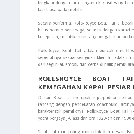
lengkapi dengan jam tangan eksklusif yang bisa
luar biasa pada mobil ini.
Secara performa, Rolls-Royce Boat Tail di bekal
halus namun bertenaga, selaras dengan karakte
kecepatan, melainkan tentang pengalaman berkend
RollsRoyce Boat Tail
adalah puncak dari filos
sepenuhnya sesuai keinginan klien. Ini adalah mo
dari segi nilai, emosi, dan cerita di balik pembu
ROLLSROYCE BOAT TAI
KEMEGAHAN KAPAL PESIAR 
Desain Boat Tail merupakan perpaduan sempurna
rancang dengan pendekatan coachbuild, artinya
karakteristik pemiliknya.
RollsRoyce Boat Tail T
yacht bergaya J-Class dari era 1920-an dan 1930
Salah satu ciri paling mencolok dari desain Bo