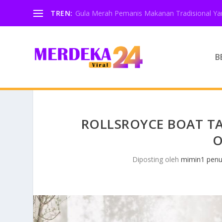
TREN:
Gula Merah Pemanis Makanan Tradisional Yan
B
ROLLSROYCE BOAT TA
O
Diposting oleh
mimin1 penu