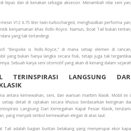
 di lepas dan di kenakan sebagai aksesori. Menambah nilai seni yan
i mesin V12 6.75 liter twin-turbocharged, menghasilkan performa yan
ristik kenyamanan khas Rolls-Royce. Namun, Boat Tail bukan tentan
ara yang tak tertandingi.
ofi “Bespoke is Rolls-Royce,” di mana setiap elemen di rancan
bil yang bukan hanya langka secara fisik, tetapi juga tak tergantika
atannya. Sebuah karya seni otomotif yang akan di kenang dalam sejarah
L TERINSPIRASI LANGSUNG DAR
KLASIK
 antara kemewahan, seni, dan warisan maritim klasik. Mobil ini d
 setiap detail di ciptakan secara khusus berdasarkan keinginan da
erinspirasi Langsung Dari Kemegahan Kapal Pesiar Klasik
, terutam
-an, yang menjadi simbol kemewahan elegan di atas laut.
at Tail adalah bagian buritan belakang yang menyerupai ekor kapal