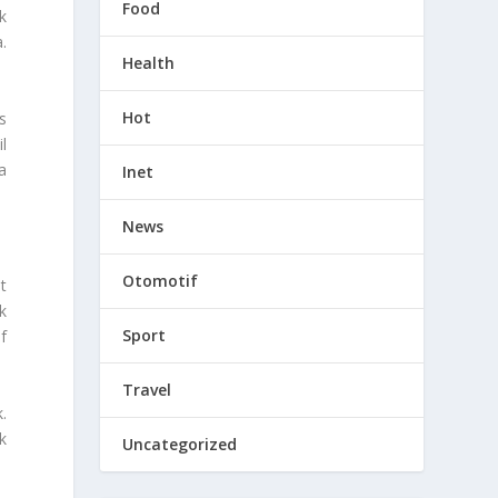
Food
k
.
Health
Hot
s
l
a
Inet
News
Otomotif
t
k
Sport
f
Travel
.
k
Uncategorized