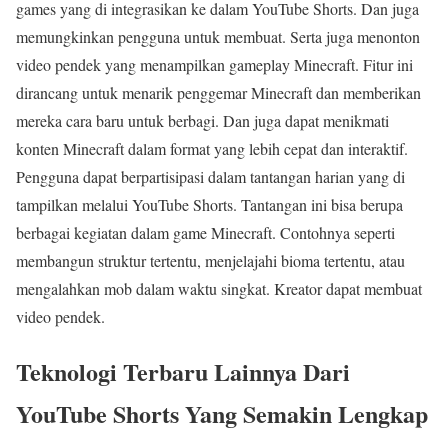
games yang di integrasikan ke dalam YouTube Shorts. Dan juga
memungkinkan pengguna untuk membuat. Serta juga menonton
video pendek yang menampilkan gameplay Minecraft. Fitur ini
dirancang untuk menarik penggemar Minecraft dan memberikan
mereka cara baru untuk berbagi. Dan juga dapat menikmati
konten Minecraft dalam format yang lebih cepat dan interaktif.
Pengguna dapat berpartisipasi dalam tantangan harian yang di
tampilkan melalui YouTube Shorts. Tantangan ini bisa berupa
berbagai kegiatan dalam game Minecraft. Contohnya seperti
membangun struktur tertentu, menjelajahi bioma tertentu, atau
mengalahkan mob dalam waktu singkat. Kreator dapat membuat
video pendek.
Teknologi Terbaru Lainnya Dari
YouTube Shorts Yang Semakin Lengkap