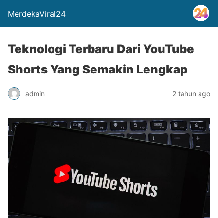
MerdekaViral24
Teknologi Terbaru Dari YouTube
Shorts Yang Semakin Lengkap
admin
2 tahun ago