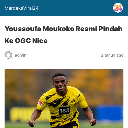
MerdekaViral24
Youssoufa Moukoko Resmi Pindah
Ke OGC Nice
admin
2 tahun ago