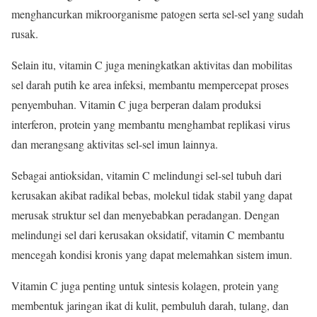
menghancurkan mikroorganisme patogen serta sel-sel yang sudah
rusak.
Selain itu, vitamin C juga meningkatkan aktivitas dan mobilitas
sel darah putih ke area infeksi, membantu mempercepat proses
penyembuhan. Vitamin C juga berperan dalam produksi
interferon, protein yang membantu menghambat replikasi virus
dan merangsang aktivitas sel-sel imun lainnya.
Sebagai antioksidan, vitamin C melindungi sel-sel tubuh dari
kerusakan akibat radikal bebas, molekul tidak stabil yang dapat
merusak struktur sel dan menyebabkan peradangan. Dengan
melindungi sel dari kerusakan oksidatif, vitamin C membantu
mencegah kondisi kronis yang dapat melemahkan sistem imun.
Vitamin C juga penting untuk sintesis kolagen, protein yang
membentuk jaringan ikat di kulit, pembuluh darah, tulang, dan