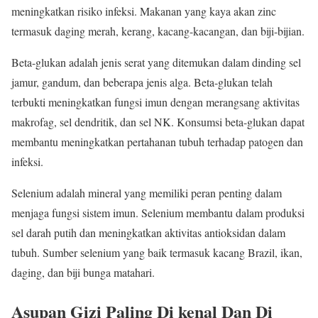
meningkatkan risiko infeksi. Makanan yang kaya akan zinc
termasuk daging merah, kerang, kacang-kacangan, dan biji-bijian.
Beta-glukan adalah jenis serat yang ditemukan dalam dinding sel
jamur, gandum, dan beberapa jenis alga. Beta-glukan telah
terbukti meningkatkan fungsi imun dengan merangsang aktivitas
makrofag, sel dendritik, dan sel NK. Konsumsi beta-glukan dapat
membantu meningkatkan pertahanan tubuh terhadap patogen dan
infeksi.
Selenium adalah mineral yang memiliki peran penting dalam
menjaga fungsi sistem imun. Selenium membantu dalam produksi
sel darah putih dan meningkatkan aktivitas antioksidan dalam
tubuh. Sumber selenium yang baik termasuk kacang Brazil, ikan,
daging, dan biji bunga matahari.
Asupan Gizi Paling Di kenal Dan Di