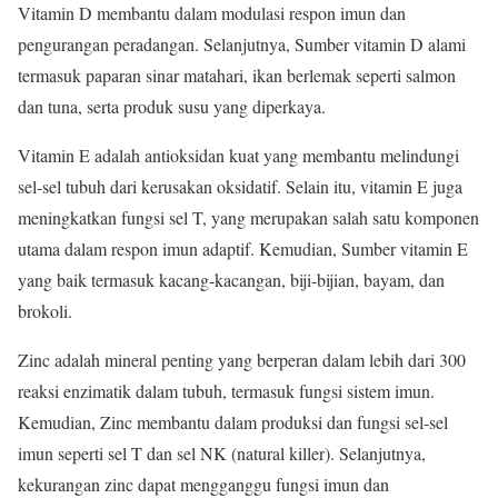
Vitamin D membantu dalam modulasi respon imun dan
pengurangan peradangan. Selanjutnya, Sumber vitamin D alami
termasuk paparan sinar matahari, ikan berlemak seperti salmon
dan tuna, serta produk susu yang diperkaya.
Vitamin E adalah antioksidan kuat yang membantu melindungi
sel-sel tubuh dari kerusakan oksidatif. Selain itu, vitamin E juga
meningkatkan fungsi sel T, yang merupakan salah satu komponen
utama dalam respon imun adaptif. Kemudian, Sumber vitamin E
yang baik termasuk kacang-kacangan, biji-bijian, bayam, dan
brokoli.
Zinc adalah mineral penting yang berperan dalam lebih dari 300
reaksi enzimatik dalam tubuh, termasuk fungsi sistem imun.
Kemudian, Zinc membantu dalam produksi dan fungsi sel-sel
imun seperti sel T dan sel NK (natural killer). Selanjutnya,
kekurangan zinc dapat mengganggu fungsi imun dan