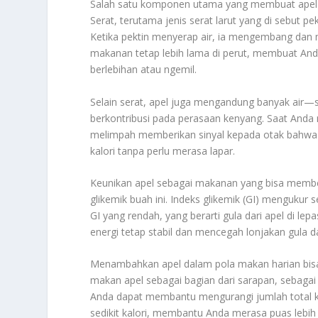
Salah satu komponen utama yang membuat apel san
Serat, terutama jenis serat larut yang di sebut 
Ketika pektin menyerap air, ia mengembang dan
makanan tetap lebih lama di perut, membuat An
berlebihan atau ngemil.
Selain serat, apel juga mengandung banyak air—se
berkontribusi pada perasaan kenyang. Saat And
melimpah memberikan sinyal kepada otak bahwa p
kalori tanpa perlu merasa lapar.
Keunikan apel sebagai makanan yang bisa member
glikemik buah ini. Indeks glikemik (GI) mengukur
GI yang rendah, yang berarti gula dari apel di l
energi tetap stabil dan mencegah lonjakan gula d
Menambahkan apel dalam pola makan harian bisa
makan apel sebagai bagian dari sarapan, sebaga
Anda dapat membantu mengurangi jumlah total k
sedikit kalori, membantu Anda merasa puas lebih