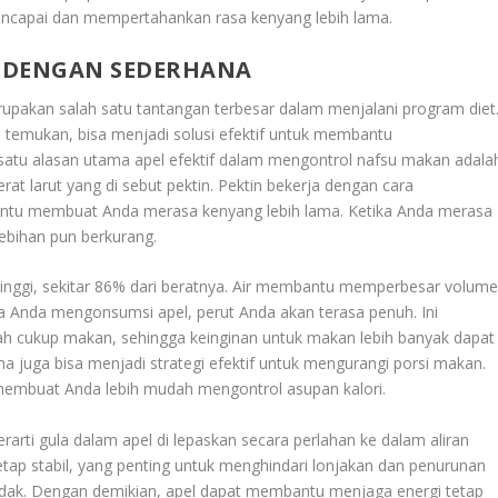
encapai dan mempertahankan rasa kenyang lebih lama.
 DENGAN SEDERHANA
pakan salah satu tantangan terbesar dalam menjalani program diet
temukan, bisa menjadi solusi efektif untuk membantu
satu alasan utama apel efektif dalam mengontrol nafsu makan adala
rat larut yang di sebut pektin. Pektin bekerja dengan cara
tu membuat Anda merasa kenyang lebih lama. Ketika Anda merasa
ebihan pun berkurang.
g tinggi, sekitar 86% dari beratnya. Air membantu memperbesar volum
 Anda mengonsumsi apel, perut Anda akan terasa penuh. Ini
h cukup makan, sehingga keinginan untuk makan lebih banyak dapat
 juga bisa menjadi strategi efektif untuk mengurangi porsi makan.
 membuat Anda lebih mudah mengontrol asupan kalori.
erarti gula dalam apel di lepaskan secara perlahan ke dalam aliran
tap stabil, yang penting untuk menghindari lonjakan dan penurunan
dadak. Dengan demikian, apel dapat membantu menjaga energi tetap