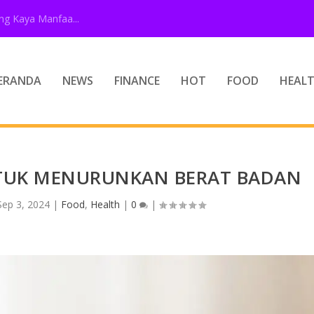
g Kaya Manfaa...
ERANDA
NEWS
FINANCE
HOT
FOOD
HEAL
TUK MENURUNKAN BERAT BADAN
Sep 3, 2024
|
Food
,
Health
|
0
|