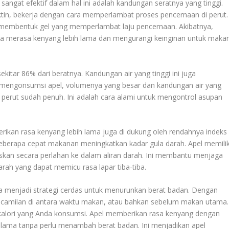
gat efektif dalam hal ini adalah kandungan seratnya yang tinggi.
pektin, bekerja dengan cara memperlambat proses pencernaan di perut.
 membentuk gel yang memperlambat laju pencernaan. Akibatnya,
da merasa kenyang lebih lama dan mengurangi keinginan untuk maka
kitar 86% dari beratnya. Kandungan air yang tinggi ini juga
a mengonsumsi apel, volumenya yang besar dan kandungan air yang
erut sudah penuh. Ini adalah cara alami untuk mengontrol asupan
ikan rasa kenyang lebih lama juga di dukung oleh rendahnya indeks
 seberapa cepat makanan meningkatkan kadar gula darah. Apel memilik
epaskan secara perlahan ke dalam aliran darah. Ini membantu menjaga
arah yang dapat memicu rasa lapar tiba-tiba.
 menjadi strategi cerdas untuk menurunkan berat badan. Dengan
i camilan di antara waktu makan, atau bahkan sebelum makan utama.
alori yang Anda konsumsi. Apel memberikan rasa kenyang dengan
 lama tanpa perlu menambah berat badan. Ini menjadikan apel