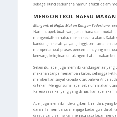
sebagai kunci sederhana namun efektif dalam m
MENGONTROL NAFSU MAKAN
Mengontrol Nafsu Makan Dengan Sederhana
meru
Namun, apel, buah yang sederhana dan mudah di 
mengendalikan nafsu makan secara alami. Salah 
kandungan seratnya yang tinggi, terutama jenis se
memperlambat proses pencernaan, yang memban
kenyang, keinginan untuk ngemil atau makan berl
Selain itu, apel juga memiliki kandungan air yan
makanan tanpa menambah kalori, sehingga ketika
memberikan sinyal kepada otak bahwa Anda suda
di tekan. Mengonsumsi apel sebelum makan utama
Karena rasa kenyang yang di hasilkan apel akan
Apel juga memiliki indeks glikemik rendah, yang b
darah. Ini membantu menjaga kadar gula darah te
drastis yang sering kali memicu rasa lapar men