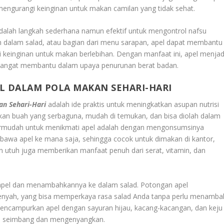
 mengurangi keinginan untuk makan camilan yang tidak sehat.
 adalah langkah sederhana namun efektif untuk mengontrol nafsu
 dalam salad, atau bagian dari menu sarapan, apel dapat membantu
keinginan untuk makan berlebihan. Dengan manfaat ini, apel menjad
 sangat membantu dalam upaya penurunan berat badan.
L DALAM POLA MAKAN SEHARI-HARI
n Sehari-Hari
adalah ide praktis untuk meningkatkan asupan nutrisi
an buah yang serbaguna, mudah di temukan, dan bisa diolah dalam
 termudah untuk menikmati apel adalah dengan mengonsumsinya
bawa apel ke mana saja, sehingga cocok untuk dimakan di kantor,
an utuh juga memberikan manfaat penuh dari serat, vitamin, dan
apel dan menambahkannya ke dalam salad. Potongan apel
renyah, yang bisa memperkaya rasa salad Anda tanpa perlu menamba
a mencampurkan apel dengan sayuran hijau, kacang-kacangan, dan keju
ih seimbang dan mengenyangkan.