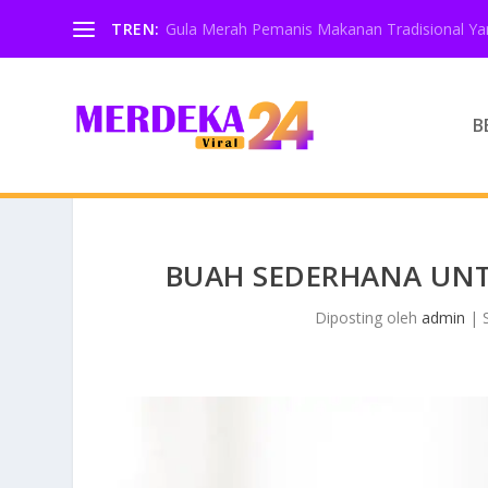
TREN:
Gula Merah Pemanis Makanan Tradisional Yan
B
BUAH SEDERHANA UN
Diposting oleh
admin
|