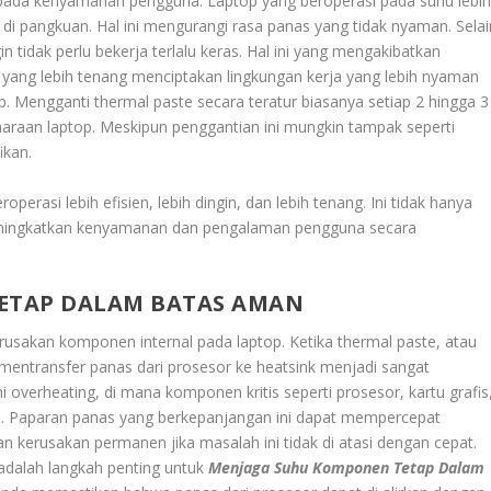
pada kenyamanan pengguna. Laptop yang beroperasi pada suhu lebi
 di pangkuan. Hal ini mengurangi rasa panas yang tidak nyaman. Selai
in tidak perlu bekerja terlalu keras. Hal ini yang mengakibatkan
s yang lebih tenang menciptakan lingkungan kerja yang lebih nyaman
. Mengganti thermal paste secara teratur biasanya setiap 2 hingga 3
araan laptop. Meskipun penggantian ini mungkin tampak seperti
ikan.
erasi lebih efisien, lebih dingin, dan lebih tenang. Ini tidak hanya
ingkatkan kenyamanan dan pengalaman pengguna secara
ETAP DALAM BATAS AMAN
rusakan komponen internal pada laptop. Ketika thermal paste, atau
entransfer panas dari prosesor ke heatsink menjadi sangat
overheating, di mana komponen kritis seperti prosesor, kartu grafis
n. Paparan panas yang berkepanjangan ini dapat mempercepat
kerusakan permanen jika masalah ini tidak di atasi dengan cepat.
adalah langkah penting untuk
Menjaga Suhu Komponen Tetap Dalam