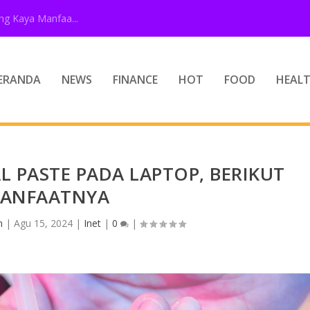
g Kaya Manfaa...
ERANDA
NEWS
FINANCE
HOT
FOOD
HEAL
 PASTE PADA LAPTOP, BERIKUT
ANFAATNYA
n
|
Agu 15, 2024
|
Inet
|
0
|