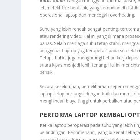
Batas Aman
. Dengan mengganti thermal paste, 
lebih efektif ke heatsink, yang kemudian di dist
operasional laptop dan mencegah overheating.
Suhu yang lebih rendah sangat penting, terutama
atau rendering video. Hal ini yang di mana proses
panas. Selain menjaga suhu tetap stabil, mengg
pengguna. Laptop yag beroperasi pada suh lebih r
Tetapi, hal ini juga mengurangi beban kerja kipas 
suara kipas menjadi lebih tenang. Hal ini mencip
berisik.
Secara keseluruhan, pemeliharaan seperti mengg
laptop tetap berfungsi dengan baik dan memiliki
menghindari biaya tinggi untuk perbaikan atau p
PERFORMA LAPTOP KEMBALI OP
Ketika laptop beroperasi pada suhu yang lebih t
perlindungan. Fenomena ini, yang di kenal sebagai
memperlambat kecepat kerjanya untuk mengurangi