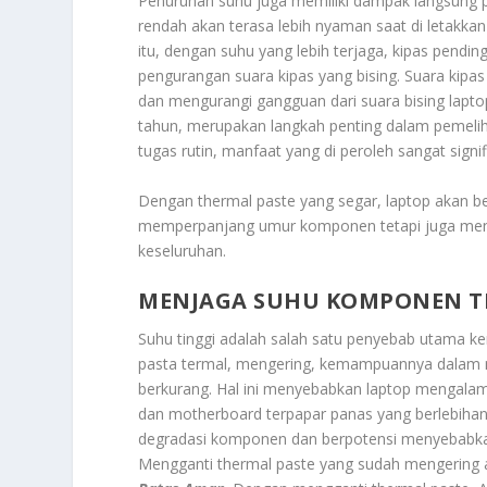
Penurunan suhu juga memiliki dampak langsung 
rendah akan terasa lebih nyaman saat di letakkan
itu, dengan suhu yang lebih terjaga, kipas pending
pengurangan suara kipas yang bising. Suara kipa
dan mengurangi gangguan dari suara bising laptop
tahun, merupakan langkah penting dalam pemelih
tugas rutin, manfaat yang di peroleh sangat signif
Dengan thermal paste yang segar, laptop akan berop
memperpanjang umur komponen tetapi juga men
keseluruhan.
MENJAGA SUHU KOMPONEN T
Suhu tinggi adalah salah satu penyebab utama ke
pasta termal, mengering, kemampuannya dalam m
berkurang. Hal ini menyebabkan laptop mengalami 
dan motherboard terpapar panas yang berlebiha
degradasi komponen dan berpotensi menyebabkan 
Mengganti thermal paste yang sudah mengering 