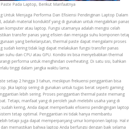
Paste Pada Laptop, Berikut Manfaatnya
g Untuk Menjaga Performa Dan Efisiensi Pendinginan Laptop Dalam
l, adalah material konduktif yang di gunakan untuk mengalirkan pana
nan komputer atau laptop. Fungsi utamanya adalah mengisi celah
stikan transfer panas yang efisien dan menjaga suhu komponen teta
nggunaan yang berkelanjutan, thermal paste dapat mengalami proses
g sudah kering tidak lagi dapat melakukan fungsi transfer panas
an suhu dan CPU atau GPU. Kondisi ini bisa menyebabkan thermal
rangi performa untuk menghindari overheating. Di satu sisi, bahkan
lalu tinggi dalam jangka waktu lama.
ste setiap 2 hingga 3 tahun, meskipun frekuensi penggantian bisa
p. Jika laptop sering di gunakan untuk tugas berat seperti gaming
penggantian lebih sering. Proses penggantian thermal paste memang
at. Tetapi, manfaat yang di peroleh jauh melebihi usaha yang di
sudah kering, Anda dapat memperbaiki efisiensi pendingingan laptop
istem tetap optimal. Penggantian ini tidak hanya membantu
ebih tetapi juga dapat memperpanjang umur komponen laptop. Hal in
 dan memastikan bahwa laptop Anda berfungsi dengan baik selama