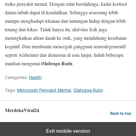
risiko penyakit mental. Dengan rutin berolahraga, kadar kortisol
dalam tubuh dapat di kendalikan. Sehingga seseorang lebih
mampu menghadapi tekanan dan tantangan hidup dengan lebih
tenang dan fokus. Tidak hanya itu, aktivitas fisik juga
meningkatkan aliran darah ke otak, yang mendukung kesehatan
kognitif. Dan membantu mencegah gangguan neurodegeneratif
seperti Alzheimer dan demensia di usia lanjut. Inilah beberapa
manfaat mengenai
Olahraga Rutin
.
Categories:
Health
Tags:
Mencegah Penyakit Mental
,
Olahraga Rutin
MerdekaViral24
Back to top
Exit mobile version