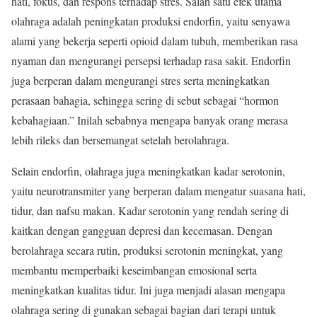
hati, fokus, dan respons terhadap stres. Salah satu efek utama
olahraga adalah peningkatan produksi endorfin, yaitu senyawa
alami yang bekerja seperti opioid dalam tubuh, memberikan rasa
nyaman dan mengurangi persepsi terhadap rasa sakit. Endorfin
juga berperan dalam mengurangi stres serta meningkatkan
perasaan bahagia, sehingga sering di sebut sebagai “hormon
kebahagiaan.” Inilah sebabnya mengapa banyak orang merasa
lebih rileks dan bersemangat setelah berolahraga.
Selain endorfin, olahraga juga meningkatkan kadar serotonin,
yaitu neurotransmiter yang berperan dalam mengatur suasana hati,
tidur, dan nafsu makan. Kadar serotonin yang rendah sering di
kaitkan dengan gangguan depresi dan kecemasan. Dengan
berolahraga secara rutin, produksi serotonin meningkat, yang
membantu memperbaiki keseimbangan emosional serta
meningkatkan kualitas tidur. Ini juga menjadi alasan mengapa
olahraga sering di gunakan sebagai bagian dari terapi untuk