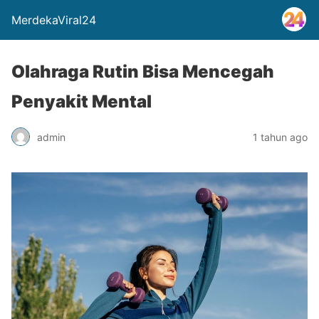
MerdekaViral24
Olahraga Rutin Bisa Mencegah
Penyakit Mental
admin
1 tahun ago