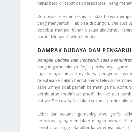
harus berpikir cepat dan beradaptasi, yang men
Kombinasi elemen teknis ini tidak hanya memper
yang menyentuh. Tak bisa di pungkiri,
The Last o
tersebut menjadi bahan diskusi akademis, inspi
naratif lainnya di seluruh dunia.
DAMPAK BUDAYA DAN PENGARUH
Dampak Budaya Dan Pengaruh Luas Komunita
banyak game lainnya. Sejak perilisannya, game in
juga menginspirasi karya-karya penggemar yang m
Adaptasi ke dalam bentuk serial televisi membawa
sebelumnya tidak pernah bermain game. Komuni
pembuatan modifikasi (mod) dan konten tamb
bahwa
The Last of Us
bukan sekadar produk hibur
Lebih dari sekadar gameplay atau grafis, k
emosional yang mendalam dengan pemain. Kisah
sensitivitas tinggi. Karakter-karakternya tidak