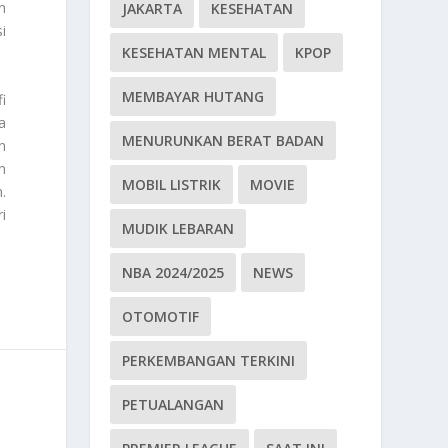
n
JAKARTA
KESEHATAN
i
KESEHATAN MENTAL
KPOP
MEMBAYAR HUTANG
i
a
MENURUNKAN BERAT BADAN
n
n
MOBIL LISTRIK
MOVIE
.
i
MUDIK LEBARAN
NBA 2024/2025
NEWS
OTOMOTIF
PERKEMBANGAN TERKINI
PETUALANGAN