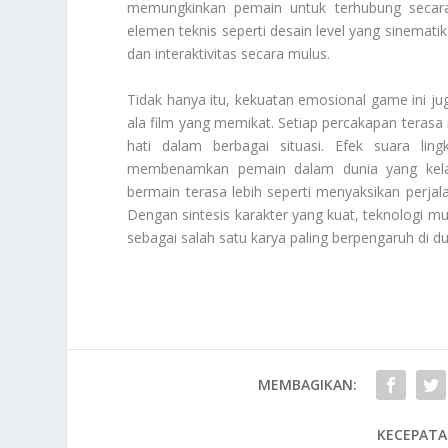
memungkinkan pemain untuk terhubung secara
elemen teknis seperti desain level yang sinemati
dan interaktivitas secara mulus.
Tidak hanya itu, kekuatan emosional game ini jug
ala film yang memikat. Setiap percakapan teras
hati dalam berbagai situasi. Efek suara lin
membenamkan pemain dalam dunia yang kela
bermain terasa lebih seperti menyaksikan perja
Dengan sintesis karakter yang kuat, teknologi m
sebagai salah satu karya paling berpengaruh di d
MEMBAGIKAN:
KECEPATA