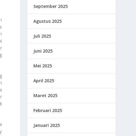
September 2025
n
Agustus 2025
us
n
Juli 2025
i
r
Juni 2025
g
Mei 2025
g
April 2025
n
a
Maret 2025
r
i
Februari 2025
a
Januari 2025
y