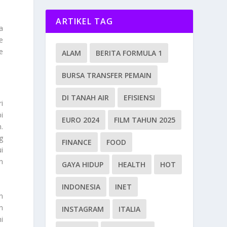
ARTIKEL TAG
a
e
e
ALAM
BERITA FORMULA 1
BURSA TRANSFER PEMAIN
DI TANAH AIR
EFISIENSI
i
i
EURO 2024
FILM TAHUN 2025
.
g
FINANCE
FOOD
i
n
GAYA HIDUP
HEALTH
HOT
INDONESIA
INET
n
n
INSTAGRAM
ITALIA
i