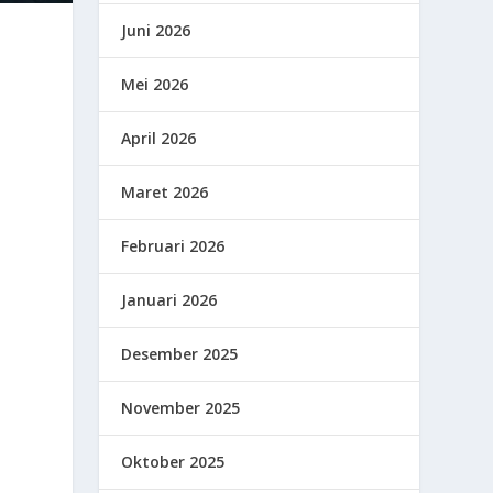
Juni 2026
Mei 2026
April 2026
Maret 2026
Februari 2026
Januari 2026
Desember 2025
November 2025
Oktober 2025