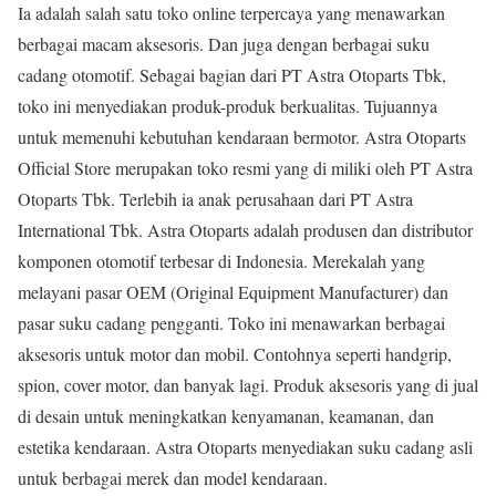
Ia adalah salah satu toko online terpercaya yang menawarkan
berbagai macam aksesoris. Dan juga dengan berbagai suku
cadang otomotif. Sebagai bagian dari PT Astra Otoparts Tbk,
toko ini menyediakan produk-produk berkualitas. Tujuannya
untuk memenuhi kebutuhan kendaraan bermotor. Astra Otoparts
Official Store merupakan toko resmi yang di miliki oleh PT Astra
Otoparts Tbk. Terlebih ia anak perusahaan dari PT Astra
International Tbk. Astra Otoparts adalah produsen dan distributor
komponen otomotif terbesar di Indonesia. Merekalah yang
melayani pasar OEM (Original Equipment Manufacturer) dan
pasar suku cadang pengganti. Toko ini menawarkan berbagai
aksesoris untuk motor dan mobil. Contohnya seperti handgrip,
spion, cover motor, dan banyak lagi. Produk aksesoris yang di jual
di desain untuk meningkatkan kenyamanan, keamanan, dan
estetika kendaraan. Astra Otoparts menyediakan suku cadang asli
untuk berbagai merek dan model kendaraan.