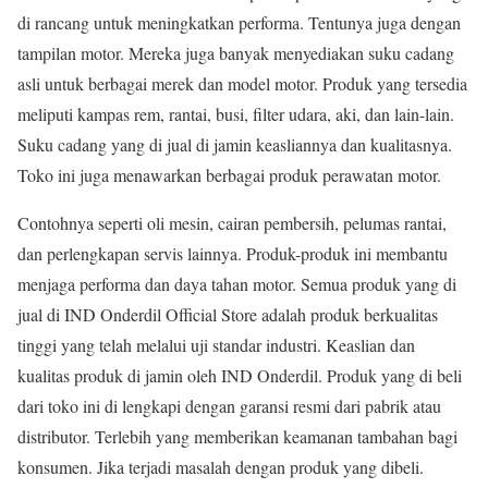
di rancang untuk meningkatkan performa. Tentunya juga dengan
tampilan motor. Mereka juga banyak menyediakan suku cadang
asli untuk berbagai merek dan model motor. Produk yang tersedia
meliputi kampas rem, rantai, busi, filter udara, aki, dan lain-lain.
Suku cadang yang di jual di jamin keasliannya dan kualitasnya.
Toko ini juga menawarkan berbagai produk perawatan motor.
Contohnya seperti oli mesin, cairan pembersih, pelumas rantai,
dan perlengkapan servis lainnya. Produk-produk ini membantu
menjaga performa dan daya tahan motor. Semua produk yang di
jual di IND Onderdil Official Store adalah produk berkualitas
tinggi yang telah melalui uji standar industri. Keaslian dan
kualitas produk di jamin oleh IND Onderdil. Produk yang di beli
dari toko ini di lengkapi dengan garansi resmi dari pabrik atau
distributor. Terlebih yang memberikan keamanan tambahan bagi
konsumen. Jika terjadi masalah dengan produk yang dibeli.