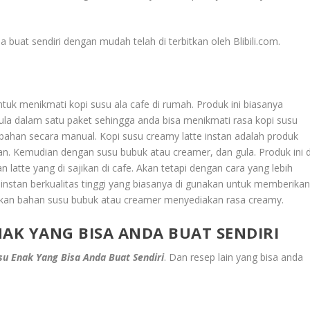
 buat sendiri dengan mudah telah di terbitkan oleh Blibili.com.
untuk menikmati kopi susu ala cafe di rumah. Produk ini biasanya
a dalam satu paket sehingga anda bisa menikmati rasa kopi susu
bahan secara manual. Kopi susu creamy latte instan adalah produk
. Kemudian dengan susu bubuk atau creamer, dan gula. Produk ini d
latte yang di sajikan di cafe. Akan tetapi dengan cara yang lebih
 instan berkualitas tinggi yang biasanya di gunakan untuk memberika
kan bahan susu bubuk atau creamer menyediakan rasa creamy.
NAK YANG BISA ANDA BUAT SENDIRI
su Enak Yang Bisa Anda Buat Sendiri
. Dan resep lain yang bisa anda