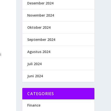
Desember 2024
November 2024
Oktober 2024
September 2024
Agustus 2024
i
Juli 2024
n
Juni 2024
CATEGORIES
Finance