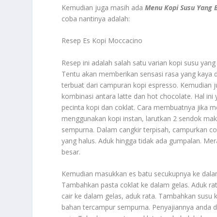
Kemudian juga masih ada
Menu Kopi Susu Yang 
coba nantinya adalah:
Resep Es Kopi Moccacino
Resep ini adalah salah satu varian kopi susu yan
Tentu akan memberikan sensasi rasa yang kaya 
terbuat dari campuran kopi espresso. Kemudian j
kombinasi antara latte dan hot chocolate. Hal in
pecinta kopi dan coklat. Cara membuatnya jika m
menggunakan kopi instan, larutkan 2 sendok maka
sempurna. Dalam cangkir terpisah, campurkan co
yang halus. Aduk hingga tidak ada gumpalan. Mer
besar.
Kemudian masukkan es batu secukupnya ke dalam 
Tambahkan pasta coklat ke dalam gelas. Aduk r
cair ke dalam gelas, aduk rata. Tambahkan susu 
bahan tercampur sempurna. Penyajiannya anda 