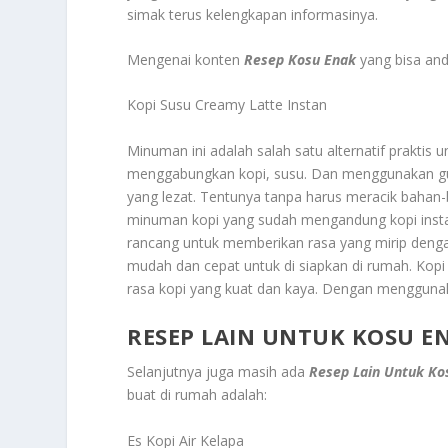
simak terus kelengkapan informasinya.
Mengenai konten
Resep Kosu Enak
yang bisa anda
Kopi Susu Creamy Latte Instan
Minuman ini adalah salah satu alternatif praktis 
menggabungkan kopi, susu. Dan menggunakan gul
yang lezat. Tentunya tanpa harus meracik bahan-
minuman kopi yang sudah mengandung kopi instan
rancang untuk memberikan rasa yang mirip dengan 
mudah dan cepat untuk di siapkan di rumah. Kopi
rasa kopi yang kuat dan kaya. Dengan mengguna
RESEP LAIN UNTUK KOSU E
Selanjutnya juga masih ada
Resep Lain Untuk Ko
buat di rumah adalah:
Es Kopi Air Kelapa