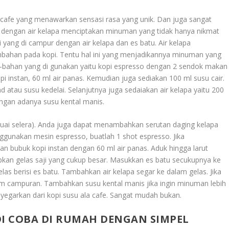
a cafe yang menawarkan sensasi rasa yang unik. Dan juga sangat
a dengan air kelapa menciptakan minuman yang tidak hanya nikmat
yang di campur dengan air kelapa dan es batu. Air kelapa
bahan pada kopi. Tentu hal ini yang menjadikannya minuman yang
n-bahan yang di gunakan yaitu kopi espresso dengan 2 sendok makan
 instan, 60 ml air panas. Kemudian juga sediakan 100 ml susu cair.
 atau susu kedelai. Selanjutnya juga sedaiakan air kelapa yaitu 200
engan adanya susu kental manis.
suai selera). Anda juga dapat menambahkan serutan daging kelapa
gunakan mesin espresso, buatlah 1 shot espresso. Jika
n bubuk kopi instan dengan 60 ml air panas. Aduk hingga larut
an gelas saji yang cukup besar. Masukkan es batu secukupnya ke
as berisi es batu. Tambahkan air kelapa segar ke dalam gelas. Jika
m campuran. Tambahkan susu kental manis jika ingin minuman lebih
nyegarkan dari kopi susu ala cafe. Sangat mudah bukan.
DI COBA DI RUMAH DENGAN SIMPEL