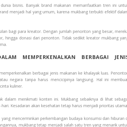
unia bisnis. Banyak brand makanan memanfaatkan tren ini untu
brand menjadi hal yang umum, karena mukbang terbukti efektif dala
silan bagi para kreator. Dengan jumlah penonton yang besar, merek
r, hingga donasi dari penonton. Tidak sedikit kreator mukbang yan
ama.
ALAM MEMPERKENALKAN BERBAGAI JENI
 memperkenalkan berbagai jenis makanan ke khalayak luas. Penonto
 atau negara tanpa harus mencicipinya langsung. Hal ini membua
inta kuliner.
k dalam menikmati konten ini. Mukbang sebaiknya di lihat sebaga
-hari. Kesadaran akan kesehatan tetap harus menjadi prioritas utama
al yang mencerminkan perkembangan budaya konsumsi dan hiburan d
angannya, mukbang tetap menjadi salah satu tren yang menarik untu