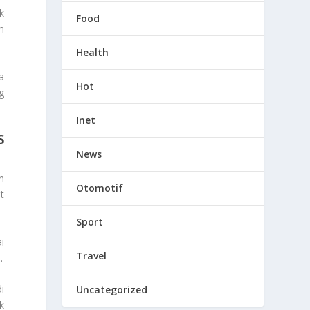
k
Food
m
Health
a
Hot
g
Inet
S
News
n
Otomotif
t
Sport
i
Travel
.
i
Uncategorized
k