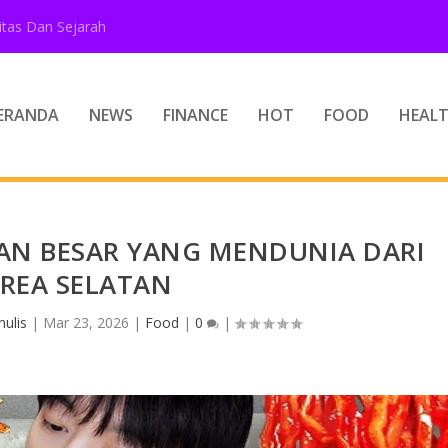
tas Dan Sejarah
ERANDA
NEWS
FINANCE
HOT
FOOD
HEAL
AN BESAR YANG MENDUNIA DARI
REA SELATAN
ulis
|
Mar 23, 2026
|
Food
|
0
|