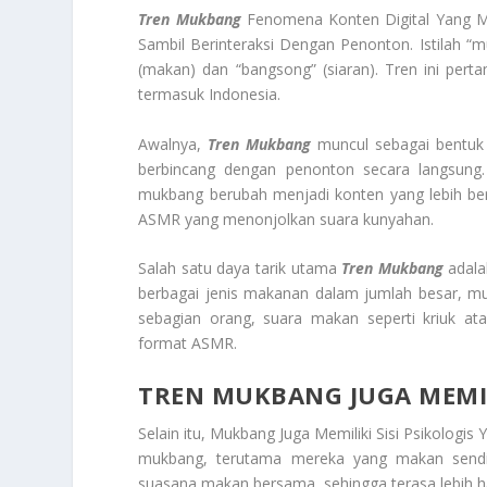
Tren Mukbang
Fenomena Konten Digital Yang 
Sambil Berinteraksi Dengan Penonton. Istilah “
(makan) dan “bangsong” (siaran). Tren ini pert
termasuk Indonesia.
Awalnya,
Tren Mukbang
muncul sebagai bentuk h
berbincang dengan penonton secara langsung.
mukbang berubah menjadi konten yang lebih be
ASMR yang menonjolkan suara kunyahan.
Salah satu daya tarik utama
Tren Mukbang
adala
berbagai jenis makanan dalam jumlah besar, mula
sebagian orang, suara makan seperti kriuk at
format ASMR.
TREN MUKBANG JUGA MEMIL
Selain itu, Mukbang Juga Memiliki Sisi Psikolog
mukbang, terutama mereka yang makan sendiri
suasana makan bersama, sehingga terasa lebih 