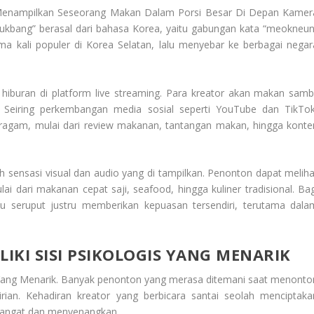
Menampilkan Seseorang Makan Dalam Porsi Besar Di Depan Kamer
mukbang” berasal dari bahasa Korea, yaitu gabungan kata “meokneun
ama kali populer di Korea Selatan, lalu menyebar ke berbagai negar
iburan di platform live streaming. Para kreator akan makan sambi
 Seiring perkembangan media sosial seperti YouTube dan TikTok
ragam, mulai dari review makanan, tantangan makan, hingga konte
h sensasi visual dan audio yang di tampilkan. Penonton dapat meliha
i dari makanan cepat saji, seafood, hingga kuliner tradisional. Bag
au seruput justru memberikan kepuasan tersendiri, terutama dala
IKI SISI PSIKOLOGIS YANG MENARIK
is Yang Menarik. Banyak penonton yang merasa ditemani saat menonto
an. Kehadiran kreator yang berbicara santai seolah menciptaka
hangat dan menyenangkan.